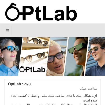
منو
اپتیک : OptLab
ساخت عینک
آزمایشگاه اپتیك با هدف ساخت عینك طبی و عینك با كیفیت ایجاد
شده است