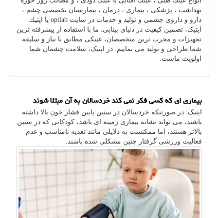
انواع عینك طبی ، عینك آفتابی یا عینك دودی ، و مطالب روز حوزه
بهداشت ، پزشكی ، بیماری ، درمان ، بیمارستان تخصصی چشم ،
دارو و داروی چشمی و تولید و خدمات در سایت optlab یا اپتیك.
اپتیک، تضمین کیفیت در دنیای بینایی. ما با استفاده از پیشرفته ترین
تجهیزات و مجرب ترین متخصصان، عینکی مطابق با نیاز و سلیقه
شما طراحی و تولید می نماییم. در اپتیک، سلامت چشمان شما
اولویت ماست.
بیماری ای که کسی فکر نمی کند خردسالان به آن مبتلا شوند
اپتیک: در صورتیکه خردسالان در سنین پایین فشار خون بالا داشته
باشند، می تواند نشانه بیماری زمینه ای باشد، کودکانی که در سنین
بالاتر هستند، اما ممکنست به دلایلی مانند تغذیه نامناسب و عدم
فعالیت ورزشی گرفتار چنین مشکلی شده باشند.