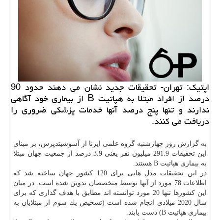
اپتیك: تهران- تحقیقات جدید نشان می دهند حدود 90
درصد از افراد مبتلا به هپاتیت B از بیماری خود آگاهی
ندارند و تنها پنج درصد آنها خدمات پزشكی ضروری را
دریافت می كنند.
به گزارش روز چهارشنبه گروه علمی ایرنا از آسوشیتدپرس، بر مبنای
این تحقیقات 291.9 میلیون نفر یعنی 3.9 درصد از جمعیت جهان مبتلا
به بیماری هپاتیت B هستند.
در این تحقیقات مدل هایی برای 120 كشور جهان ساخته شد كه
اطلاعات 78 مورد از آنها توسط متخصصان تدوین شده است. در میان
این كشورها تنها 20 مورد توانسته اند مطابق با هدف گذاری كه برای
سال 2020 میلادی انجام شده است (تشخیص یك سوم از مبتلایان به
بیماری هپاتیت B) دست یابند.