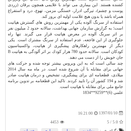
كشنده هستند. این بیماری می تواند با علایمی همچون یرقان (زردی
پوست
و چشم)، تیرگی ادرار، خستگی مزمن، تهوع، درد و استفراغ
همراه باشد یا بدون هیچ علامت اولیه ای بروز كند.
استفاده از سرنگ آلوده یكی از مهمترین روش های گسترش هپاتیت
است؛ به گزارش
سازمان
جهانی
بهداشت
، سالانه حدود 2 میلیون نفر
بر اثر سرنگ آلوده در معرض هپاتیت قرار می گیرند. تنها راه
جلوگیری از این فاجعه، عدم استفاده از سرنگ مشترك است. یكی
دیگر از مهمترین راهكارهای پیشگیری از هپاتیت، واكسیناسیون
كودكان است. سالانه حدود 780 هزار كودك بر اثر آلودگی به هپاتیت B
جان خویش را از دست می دهند.
چند سالی است كه به این ویروس بیشتر توجه شده و حركت های
جهانی برای مقابله با آن شروع شده است. در ماه مه سال 2014
میلادی، قطعنامه ای برای پیشگیری، تشخیص و
درمان
هپاتیت صادر
شد و 194 كشور آن را تایید كردند. تاكید این قطعنامه بر تدوین برنامه
جامع ملی برای مقابله با هپاتیت است.
علمی (6)**9259**1834
1397/01/10
16:21:00
4453
5
/
5.0
تگهای خبر:
بهداشت
,
بیمار
,
بیماری
,
خدمات