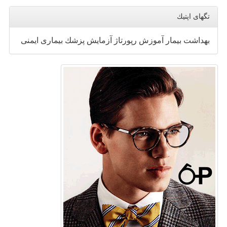
تگهای اپتیك
بهداشت
بیمار
آموزش
رپورتاژ
آزمایش
پزشك
بیماری
ایمنی