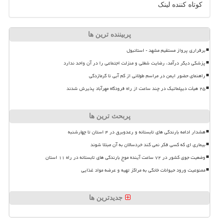
کوتاه کننده لینک
پربیننده ترین ها
برقراری پرواز مستقیم مشهد - استانبول
پزشکی دیگر درآمد، رضایت شغلی و منزلت اجتماعی را در آن واحد ندارد
راهنمای حضور ایمن در مراسم طولانی از کم آبی تا گرمازدگی
۲۵ هیأت دیپلماتیک در چند ساعت از راه فرودگاه مهرآباد پذیرش شدند
پربحث ترین ها
هشدار ادامه بارندگی های تابستانه و رعدوبرق در ۴ استان تا چهارشنبه
بیماری ای که کسی فکر نمی کند خردسالان به آن مبتلا شوند
وضعیت جوی کشور در ۷۲ ساعت آینده موج بارندگی های تابستانه در راه ۱۱ استان
ممنوعیت ورود حیوانات خانگی به مراکز تهیه و عرضه مواد غذایی
جدیدترین ها