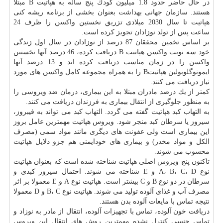
در حال حاضر حدود 1.8 میلیون كودك پنج ساله به هپاتیت B مبتلا
هستند.
سازمان
جهانی
بهداشت
بعنوان بخشی از برنامه ریشه كنی
هپاتیت تا سال 2030 میلادی تزریق نخستین
واكسن
را ظرف 24
ساعت پس از تولد نوزادان تجویز كرده است.
بر اساس تخمین محققان 87 درصد از نوزادان در سال اول زندگی
خود سه نوبت
واكسن
هپاتیت B دریافت كرده، 46 درصد آنها نخستین
واكسن
را در زمان مناسب دریافت كرده اند و 13 درصد آنها
ایمونوگلوبولین هپاتیتB را به همراه مجموعه كامل
واكسن
های مورد
نیاز دریافت می كنند.
كمتر از یك درصد مادران مبتلا به این بیماری،
درمان
ضد ویروسی را
به منظور جلوگیری از انتقال بیماری به فرزندان دریافت می كنند.
به التهاب كبد هپاتیت گفته می گردد. التهاب كبد می تواند به فیبروز،
سیروز یا
سرطان
كبد منجر شود. ویروس هپاتیت مهمترین عامل بروز
این بیماری است ولی
عفونت
های دیگری مانند مواد سمی (مصرف
الكل و مواد مخدر) و بیماری های خودایمنی هم جزو دلایل هپاتیت
محسوب می شوند.
تاكنون پنج ویروس اصلی هپاتیت شناخته شده است كه بعنوان هپاتیت
نوع A، B، C، D و E شناخته می شوند. احتمال سیروز كبدی و
سرطان
در دو نوع B و C بیشتر است. هپاتیت نوع A و E معمولا بر اثر
مصرف آب و غذای آلوده تولید می شوند. هپاتیت نوع B، C و D معمولا
نتیجه تماس با مایعات آلوده بدن هستند.
دریافت خون آلوده، تماس با تجهیزات آلوده، انتقال از مادر به نوزاد و
تماس جنسی
كنترل
نشده مهمترین روش های انتقال این ویروس