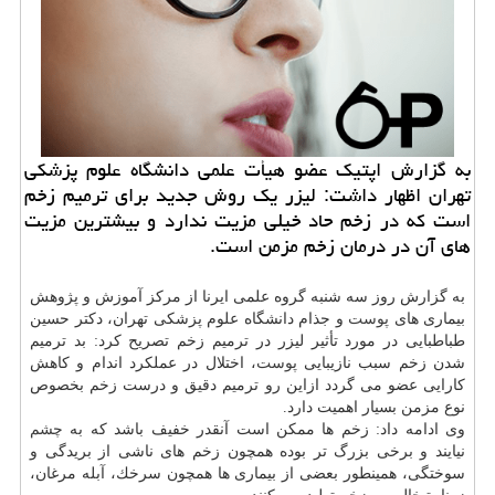
به گزارش اپتیك عضو هیأت علمی دانشگاه علوم پزشكی
تهران اظهار داشت: لیزر یك روش جدید برای ترمیم زخم
است كه در زخم حاد خیلی مزیت ندارد و بیشترین مزیت
های آن در درمان زخم مزمن است.
به گزارش روز سه شنبه گروه علمی ایرنا از مركز آموزش و پژوهش
بیماری های
پوست
و جذام دانشگاه علوم پزشكی تهران، دكتر حسین
طباطبایی در مورد تأثیر لیزر در ترمیم زخم تصریح كرد: بد ترمیم
شدن زخم سبب نازیبایی
پوست
، اختلال در عملكرد اندام و كاهش
كارایی عضو می گردد ازاین رو ترمیم دقیق و درست زخم بخصوص
نوع مزمن بسیار اهمیت دارد.
وی ادامه داد: زخم ها ممكن است آنقدر خفیف باشد كه به
چشم
نیایند و برخی بزرگ تر بوده همچون زخم های ناشی از بریدگی و
سوختگی، همینطور بعضی از بیماری ها همچون سرخك، آبله مرغان،