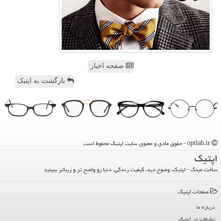
صفحه اخبار
بازگشت به اپتیک
optlab.ir - حقوق مادی و معنوی سایت اپتیك محفوظ است
اپتیك
ساخت عینک - اپتیک، وضوح دید، کیفیت زندگی. دنیا رو واضح تر و زیباتر ببینید
صفحات اپتیك
درباره ما
تبلیغات در اپتیك