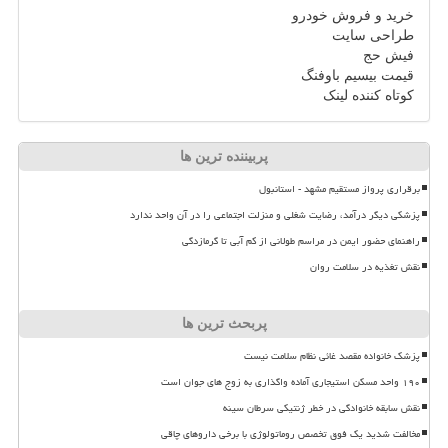
خرید و فروش خودرو
طراحی سایت
فیش حج
قیمت بیسیم باوفنگ
کوتاه کننده لینک
پربیننده ترین ها
برقراری پرواز مستقیم مشهد - استانبول
پزشکی دیگر درآمد، رضایت شغلی و منزلت اجتماعی را در آن واحد ندارد
راهنمای حضور ایمن در مراسم طولانی از کم آبی تا گرمازدگی
نقش تغذیه در سلامت روان
پربحث ترین ها
پزشک خانواده مقصد غائی نظام سلامت نیست
۱۹۰ واحد مسکن استیجاری آماده واگذاری به زوج های جوان است
نقش سابقه خانوادگی در خطر ژنتیکی سرطان سینه
مخالفت شدید یک فوق تخصص روماتولوژی با برخی داروهای چاقی