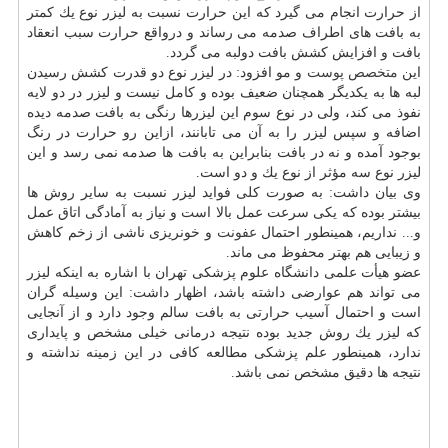
از حرارت انجام می گیرد كه این حرارت نسبت به لیزر نوع یك كمتر
به بافت های اطراف صدمه می رساند و درواقع حرارت سبب انعقاد
بافت و افزایش كشش بافت دولبه می گردد.
این
متخصص
پوست
و مو افزود: در لیزر نوع دو قدرت كشش رسیدن
لبه ها به یكدیگر همچنان ضعیف بوده و كامل نیست و لیزر در دو لایه
نفوذ می كند، ولی در نوع سوم این لیزرها رنگی به بافت صدمه دیده
اضافه و سپس لیزر را به آن می تابانند، ازاین رو حرارت در رنگ
بوجود آمده و نه در بافت بنابراین به بافت ها صدمه نمی رسد و این
لیزر نوع سه مؤثر از نوع یك و دو است.
وی بیان داشت: به صورت كلی فواید لیزر نسبت به سایر روش ها
بیشتر بوده كه یكی سرعت عمل بالا است و نیاز به آمادگی اتاق عمل
و... نداریم، همینطور احتمال
عفونت
و خونریزی ناشی از زخم كاهش
و زیبایی هم بهتر محفوظ می ماند.
عضو هیأت علمی دانشگاه علوم پزشكی تهران با اشاره به اینكه لیزر
می تواند هم عوارضی داشته باشد، اظهار داشت: این وسیله گران
است و احتمال آسیب حرارتی به بافت سالم وجود دارد و از آنجایی
كه لیزر یك روش جدید بوده نتیجه درمانی خیلی مشخص و پایداری
ندارد، همینطور علم پزشكی مطالعه كافی در این زمینه نداشته و
نتیجه ها دقیق مشخص نمی باشد.