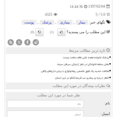
1397/02/04
14:44:36
4325
5
/
5.0
تگهای خبر:
بیمار
,
بیماری
,
پزشك
,
پوست
این مطلب را می پسندید؟
(0)
(1)
X
تازه ترین مطالب مرتبط
پزشک خانواده مقصد غائی نظام سلامت نیست
نقش سابقه خانوادگی در خطر ژنتیکی سرطان سینه
مخالفت شدید یک فوق تخصص روماتولوژی با برخی داروهای چاقی
اخطار درباره ی بیماری تب کریمه کنگو در این استان
نظرات بینندگان در مورد این مطلب
نظر شما در مورد این مطلب
نام:
ایمیل: