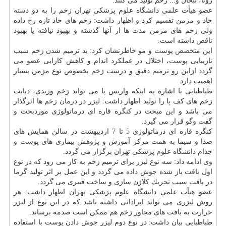
زونا، تبخال و... زخم تولید می كنند.
عضو هیأت علمی دانشگاه علوم پزشكی تهران زخم را به دو دسته
حاد و مزمن تقسیم كرد و اظهار داشت: زخم های حاد تازه رخ داده
ولی زخم های مزمن مدت ها از آنها گذشته و بهبود نیافته یا بهبود
ناقص داشته است.
این
متخصص
پوست
و مو خاطرنشان كرد: بد ترمیم شدن زخم سبب
نازیبایی
پوست
، اختلال در عملكرد اندام و كاهش كارایی عضو می
گردد ازاین رو ترمیم دقیق و درست زخم بخصوص نوع مزمن بسیار
اهمیت دارد.
طباطبایی با اشاره به اینكه واریس پا می تواند زخم وریدی، دیابت
زخم های كف پا را تولید اظهار داشت: لیزر در
درمان
زخم ها اثرگذار
می باشد و این مبحث در كنگره قاره ای درماتولوژی موردبحث و
گفت وگو قرار می گیرد.
كنگره قاره ای درماتولوژی 5 تا 7 اردیبهشت در سالن همایش های
صدا و سیما به همت مركز آموزش و پژوهش بیماری های
پوست
و
جذام دانشگاه علوم پزشكی تهران برگزار می گردد.
وی ادامه داد: سه نوع لیزر برای ترمیم زخم به كار می رود كه در نوع
اول بافت باز شده جوش داده می گردد و این عمل بر اثر تولید گرما
در بافت سبب تحریك كلاژن سازی و ساخت فیبری می گردد.
عضو هیأت علمی دانشگاه علوم پزشكی تهران اظهار داشت: هر
روش لیزری می تواند ایراداتی داشته باشد كه در این نوع از لیزر
حرارت به بافت های مجاور زخم هم ممكن است صدمه برساند.
طباطبایی بیان داشت: در نوع دوم لیزر جوش دادن
پوست
با استفاده