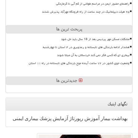
راهنمای حضور ایمن در مراسم طولانی از کم آبی تا گرمازدگی
۲۵ هیأت دیپلماتیک در چند ساعت از راه فرودگاه مهرآباد پذیرش شدند
پربحث ترین ها
مشکلات مسکن مهر پردیس بعد از 18 سال باید حل شود
هشدار ادامه بارندگی های تابستانه و رعدوبرق در ۴ استان تا چهارشنبه
بیماری ای که کسی فکر نمی کند خردسالان به آن مبتلا شوند
وضعیت جوی کشور در ۷۲ ساعت آینده موج بارندگی های تابستانه در راه ۱۱ استان
جدیدترین ها
تگهای اپتیك
بهداشت
بیمار
آموزش
رپورتاژ
آزمایش
پزشك
بیماری
ایمنی