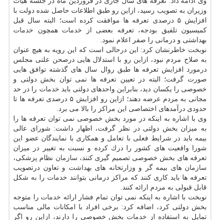
وی ادامه داد: تعرفه های سال جاری در فروردین ماه در جلسه هیات
وزیران به تصویب رسید، ازاین رو طبق اطلاعات حاصل شده دولت با
افزایش ۵ درصدی تعرفه ها موافقت كرده است؛ البته سال قبل
كمیسیون تلفیق بودجه، تعرفه بعضی از
خدمات
همچون
خدمات
بهداشتی و درمانی را صفر اعلام نمود.
نوبخت خاطرنشان كرد: این درحالی است كه این رویه به هیچ عنوان
به صلاح مردم نبود، ازاین رو با استدلال هایی درصحن علنی مجلس
درمورد افزایش تعرفه ها طبق روال سال های گذشته توافق هایی
صورت گرفت؛ البته در تعیین تعرفه ها نمی توان بخش دولتی و
خصوصی را یكسان دید، بنابراین واحدهای دولتی باید
خدمات
را در حد
مجانی به مردم عرضه دهند؛ ازاین رو افزایش ۵ درصدی تعرفه ها تا
حدودی درآمدهای اختصاصی این مراكز را بالا می برد.
وی با اشاره به اینكه در مورد بخش خصوصی نمی توان تعرفه ها را
به میزان بخش دولتی در نظر گرفت، اظهار داشت: شورای عالی
بیمه باید در شرایط فعلی با تعامل و همكاری با نمایندگان عضو این
شورا واقعیت های كشور را درك كرده و نسبت به تغییر در میزان
تعرفه های بخش خصوصی تصمیم گیری كنند،
سازمان
نظام پزشكی،
سازمان
های بیمه گر و وزارتخانه های
بهداشت
و تعاون درتصویب
تعرفه ها باید كاری كنند كه مراكز درمانی بتوانند
خدمات
را به شكل
قابل قبولی به مردم ارائه كنند.
نوبخت با اشاره به اینكه نمی توان تمام فشار ارائه
خدمات
را متوجه
بخش دولتی كرد، اضافه كرد: برخی افراد با امكانات مالی مناسب
تمایل به استفاده از
خدمات
بخش خصوصی را دارند، ازاین رو اگر