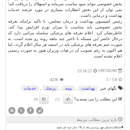
بخش خصوصی نتواند سود مناسب سرمایه و استهلاك را دریافت كند؛
نمی توان از این بخش انتظارات بسیاری در مورد عرضه
خدمات
بهداشت
و درمانی داشت.
رئیس كمیسیون
بهداشت
و
درمان
مجلس، با تاكید براینكه تعرفه
بخش خصوصی باید متناسب با میزان تورم افزایش پیدا كند،
خاطرنشان كرد: اعلام تعرفه های پزشكی سلسله مراتبی دارد كه
درحال حاضر این مسئله با تاخیر چند ماهه روبه رو شده است، به
صورت حتم تعرفه های پزشكی باید در اسفند هر سال اعلام گردد، اما
هم اكنون به رغم تصویب آن در هیات وزیران هنوز به صورت رسمی
اعلام نشده است.
1397/02/09
23:16:21
4236
5
/
5.0
تگهای خبر:
بهداشت
,
بیمه
,
پزشك
,
خدمات
این مطلب را می پسندید؟
(0)
(1)
X
تازه ترین مطالب مرتبط
مشکلات مسکن مهر پردیس بعد از 18 سال باید حل شود