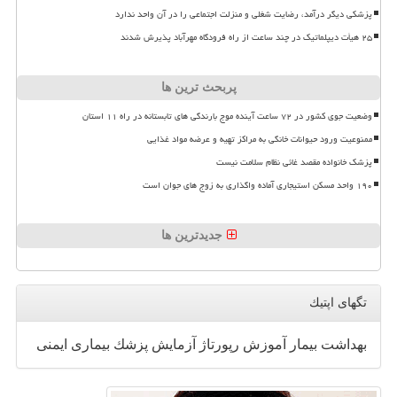
پزشکی دیگر درآمد، رضایت شغلی و منزلت اجتماعی را در آن واحد ندارد
۲۵ هیأت دیپلماتیک در چند ساعت از راه فرودگاه مهرآباد پذیرش شدند
پربحث ترین ها
وضعیت جوی کشور در ۷۲ ساعت آینده موج بارندگی های تابستانه در راه ۱۱ استان
ممنوعیت ورود حیوانات خانگی به مراکز تهیه و عرضه مواد غذایی
پزشک خانواده مقصد غائی نظام سلامت نیست
۱۹۰ واحد مسکن استیجاری آماده واگذاری به زوج های جوان است
جدیدترین ها
تگهای اپتیك
بهداشت
بیمار
آموزش
رپورتاژ
آزمایش
پزشك
بیماری
ایمنی