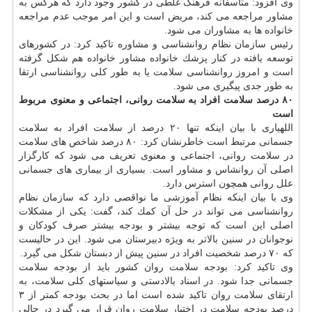
وی افزود: متاسفانه فرهنگ غلطی در كشور وجود دارد كه هركس به
مشاور مراجعه می كند، مریض است و این امر موجب عدم مراجعه
خانواده ها به مشاوران می شود.
رئیس سازمان نظام روانشناسی و مشاوره تاكید كرد: در كشورهای
توسعه یافته در كنار پزشك خانواده مشاور خانواده هم شكل گرفته
است و امروز روانشناسی سلامت یا به طور كلی روانشناسی ارتقا
به طور جدی پیگیری می شود.
۸۰ درصد سلامت افراد به سلامت روانی، اجتماعی و معنوی مربوط
است
اللهیاری با بیان اینكه تنها ۲۰ درصد از سلامت افراد به سلامت
جسمانی مرتبط است خاطرنشان كرد: ۸۰ درصد شاخص های سلامت
در سلامت روانی، اجتماعی و معنوی تعریف می شود كه كارگزار
اصلی آن روانشاس و مشاور است. بسیاری از بیماری های جسمانی
علل روانی همچون استرس دارد.
وی با بیان اینكه نظام آموزشی ما نواقصی دارد كه سازمان نظام
روانشناسی می تواند در حل آن كمك كند، گفت: یكی از مشكلات
اصلی این است كه توجه بیشتر و بودجه بیشتر صرف كودكان و
نوجوانان در سنین بالاتر به ویژه دبیرستان می شود. این در حالیست
كه ۷۰ درصد شخصیت افراد در سنین پیش از دبستان شكل می گیرد.
وی تاكید كرد: بودجه سلامت روان كشور باید از بودجه سلامت
جسمانی جدا شود. در اسناد بالادستی و سیاستهای كلی سلامت، به
ارتقای سلامت روان تاكید شده است اما در بحث بودجه كمتر از ۳
درصد بودجه سلامت در اختیار سلامت روان قرار می گیرد در حالی