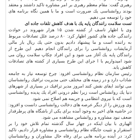
رهبری گفت: مقام معظم رهبری بر امر مشاوره تاكید داشتند و معتقد
بودند روانشناسی یك ضرورت است و ما با همین نگاه برنامه های
خود را توسعه می دهیم.
تست سلامت رانندگان پایه یك با هدف كاهش تلفات جاده ای
وی با اظهار تاسف از كشته شدن ۱۵ هزار شهروند در حوادث
رانندگی جاده های كشور اظهار كرد: ۸۰ درصد علل تصادفات مربوط
به راننده است و ما پیشنهاد دادیم بدون حتی یك ریال بار مالی
آزمایشات روانشناسی را برای رانندگان انجام دهیم. این طرح از
رانندگان پایه یك آغاز می شود و این افراد چكاپ سلامت روان می
شود امیدواریم با ا جرای این طرح بسیاری از كشته های تصادفات
كاهش یابد.
رئیس سازمان نظام روانشناسی افزود: چرخ توسعه نیاز به جامعه
شاداب دارد و در زمینه های مختلف حتی مدیریت ترافیك روانشناسان
می توانند ایفای نقش كنند امروز مدیر ترافیك در بسیاری از شهرهای
دنیا یك روانشناس است زیرا نظم درونی افراد یك پدیده روانشناسی
است كه با نیروی انتظامی و جریمه هم اصلاح نمی شود.
وی ورزش را از دیگر عرصه های دخالت روانشناسی دانست و افزود:
در حاشیه های اخیر به وجود آمده برای یكی از باشگاه های پرطرفدار
ضعف نبود مشاوره و روانشناس مشاهده می شود.
الهیاری با بیان اینكه در چهار سال گذشته تمام تلاش خود را بر
استقرار و تثبیت جایگاه نظام روانشناسی و مشاوره قرار دادیم، تاكید
كرد: در آینده برنامه هایی برای رفاه حال مشاوران و روانشناسان