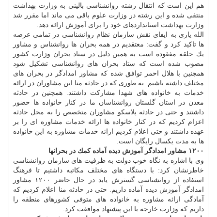
هم این است كه انتقال رشته روانشناسی بالینی به
وزارت بهداشت
منتفی شده و این رشته در وزارت علوم باقی می ماند اما مقرر شد
وزارت بهداشت
استانداردهای خود را برای آموزش ارائه دهد.
الله یاری به ایفای نقش سازمان نظام روانشناسی در تمامی عرصه
ها تاكید كرد و گفت: معتقدیم در همه بحران ها روانشناس و مشاور
یك حلقه مفقوده است به همین دلیل در ستاد بحران وزارت كشور
مصوب شده است كه ستاد بحران های روانشناسی تشكیل شود
همچنین با هلال احمر توافق شده كه مشاور امدادگر در بحران های
مختلف داشته باشیم. به طوری كه در حادثه منا این مشاوران در ارائه
خدمات به خانواده های شهدا مشاركت داشتند. همچنین در حادثه
معدن در استان گلستان روانشناسان ما در كنار خانواده ها حضور
داشتند و حتی در حادثه پلاسكو مشاوران متخصص را به محل حادثه
اعزام كردیم كه در كنار خانواده ها ارائه خدمات مشاوره ای را بر
عهده داشتند و حتی اعلام كردیم ارائه خدمات مشاوره به این خانواده
ها به مدت یكسال رایگان است.
۱۲۰۰ مشاور امدادگر آموزش دیده آماده كمك در بحرانها
وی با اشاره به نگاه خوب دولت به ظرفیت های سازمان روانشناسی
خاطرنشان كرد: با دستگاه های مختلف مكاتبه داشتیم تا فرهنگ
استفاده از روانشناسی گسترش یابد در حال حاضر ۱۲۰۰ مشاور
امدادگر آموزش دیده آماده داریم. حتی در حادثه منا اعلام كردیم كه
آمادگی ارائه مشاوره به خانواده های متوفی كشورهای منطقه را
داریم كه وزارت خارجه با این پیشنهاد موافقت كرد.