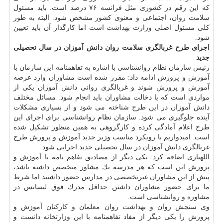
كه این رقم در كشوری مثل فرانسه ۷۶ درصد است. باید مسئول
سلامت روان، اجتماعی و معنوی كشور مشخص شود. البته به طور
كلی مسئول اصلی
وزارت بهداشت
است اما كارگذار آن باید تعیین
شود.
اجرای طرح غربالگری سلامت روان دانش آموزان در سال تحصیلی
جدید
رئیس سازمان نظام روانشناسی با اشاره به تفاهمنامه این سازمان با
آموزش و پرورش ادامه داد: مقرر شده است مشاوران وارد عرصه
آموزش و پرورش شوند و غربالگری روانی دانش آموزان یكی از
مواردی است كه با دخالت مشاوران باید انجام شود. مسائل مختلف
دانش آموزان در این طرح شناخته می شود و از بسیاری مشكلات
آینده جلوگیری می شود. سازمان نظام روانشناسی برای اجرای این
طرح اعلام آمادگی كرده و كارگروهی به همین منظور تشكیل شده
است. امیدواریم با رویكرد مناسب وزیر جدید آموزش و پرورش طرح
غربالگری دانش آموزان در سال تحصیلی جدید اجرایی شود.
اللهیاری اضافه كرد: یكی دیگر از مصادیق تفاهم نامه با آموزش و
پرورش این است كه هر مدرسه یك مشاور متخصص داشته باشد،
پیش از این مشاوران غیرتخصصی در مدارس حضور داشتند اما شرط
ما برای حضور مشاوران داشتن حداقل مدرك فوق لیسانس در
مشاوره و روانشناسی است.
وی سنجش روان و بهداشت روان معلمان و كاركنان آموزش و
پرورش را یكی دیگر از مفاد تفاهمنامه با این وزارتخانه دانست و