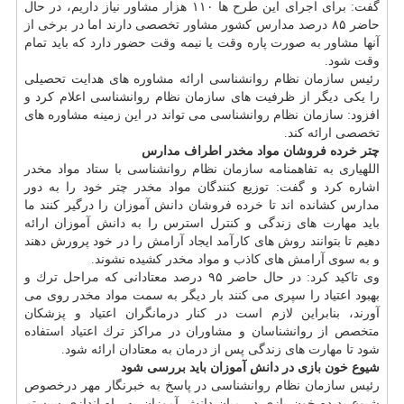
گفت: برای اجرای این طرح ها ۱۱۰ هزار مشاور نیاز داریم، در حال
حاضر ۸۵ درصد مدارس كشور مشاور تخصصی دارند اما در برخی از
آنها مشاور به صورت پاره وقت یا نیمه وقت حضور دارد كه باید تمام
وقت شود.
رئیس سازمان نظام روانشناسی ارائه مشاوره های هدایت تحصیلی
را یكی دیگر از ظرفیت های سازمان نظام روانشناسی اعلام كرد و
افزود: سازمان نظام روانشناسی می تواند در این زمینه مشاوره های
تخصصی ارائه كند.
چتر خرده فروشان مواد مخدر اطراف مدارس
اللهیاری به تفاهمنامه سازمان نظام روانشناسی با ستاد مواد مخدر
اشاره كرد و گفت: توزیع كنندگان مواد مخدر چتر خود را به دور
مدارس كشانده اند تا خرده فروشان دانش آموزان را درگیر كنند ما
باید مهارت های زندگی و كنترل استرس را به دانش آموزان ارائه
دهیم تا بتوانند روش های كارآمد ایجاد آرامش را در خود پرورش دهند
و به سوی آرامش های كاذب و مواد مخدر كشیده نشوند.
وی تاكید كرد: در حال حاضر ۹۵ درصد معتادانی كه مراحل ترك و
بهبود اعتیاد را سپری می كنند بار دیگر به سمت مواد مخدر روی می
آورند، بنابراین لازم است در كنار درمانگران اعتیاد و پزشكان
متخصص از روانشناسان و مشاوران در مراكز ترك اعتیاد استفاده
شود تا مهارت های زندگی پس از
درمان
به معتادان ارائه شود.
شیوع خون بازی در دانش آموزان باید بررسی شود
رئیس سازمان نظام روانشناسی در پاسخ به خبرنگار مهر درخصوص
شیوع پدیده خون بازی در میان دانش آموزان به راه اندازی سیستم