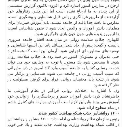
ارجاع در مدارس كشور اشاره كرد و افزود: تاكنون گزارش سیستمی
از این پدیده به ما ارجاع نشده است اما این چنین رفتارهای خود
آزاردهنده از طریق غربالگری روانی قابل شناسایی و پیشگیری است،
مدارس ما تافته جدا بافته از جامعه نیستند. باید آموزش همزمان برای
معلمان، دانش آموزان و والدین ایجاد شود تا ضمن شناسایی آسیب
ها از بروز پدیده هایی چون خون بازی جلوگیری شود.
اللهیاری چكاپ سلامت روانی در میان همه اقشار جامعه ضروری
دانست و گفت: پیش از حاد شدن مسائل باید این آسیبها شناسایی و
توصیه های مشاوره ای اجرایی شود. آرمان این است كه همه افراد
حتی مدیران و مسئولان كشور در همه رده ها چكاپ سلامت روان
شوند تا مشخص شود یك مسئول با توجه به وظایف خود می تواند
خدمت رسانی كند یا به جامعه آسیب وارد كند امروز در دنیا مدیرانی
كه سبب آسیب روانی در جامعه می شوند شناسایی و بركنار می
شوند در نتیجه باید مختصات روانی افراد برای گرفتن مسئولیت در
نظر گرفته شود.
وی با اشاره به اختلالات روانی فراگیر در نظام آموزشی ما
خاطرنشان كرد: دانش آموزان خشم و پرخاشگری را از والدین خود
آموزش می بینند بنابراین لازم است آموزش مهارت های كنترل خشم
در تمام سطوح ارائه شود.
۱۶۰۰ روانشناس جذب شبكه بهداشت كشور شدند
رئیس سازمان نظام روانشناسی ادامه داد: ۱۶۰۰ مشاور و روانشناس
در قالب شبكه بهداشت
وزارت بهداشت
جذب شدند و یك خبر خوب