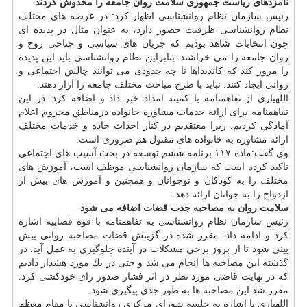
نامزدهای ریاست جمهوری سلامت روان جامعه را مخدوش كردند
رئیس سازمان نظام روانشناسی اظهار كرد: در عرصه های مختلف
نظام روانشناسی ظرفیت حضور دارد، به عنوان مثال در پدیده ای
چون انتخابات شاهد بودیم كه جریان های سیاسی و جناحی روح و
روان جامعه را می خراشند. بنابراین نظام روانشناسی باید این پدیده
را مرور كند كه كاندیداها تا چه حدودی می توانند چالش اجتماعی و
روانی ایجاد كنند. نباید با طرح مباحث مختلف جامعه را آزار دهند.
اللهیاری از تفاهمنامه با كمیته امداد خبر داد و اضافه كرد: در این
تفاهمنامه برای ارائه خدمات مشاوره خانواده درمناطق محروم اعلام
آمادگی كردیم. زیرا معتقدیم در كنار احداث جاده و خدمات مختلف
ارائه مشاوره به خانواده های مقتول هم ضروری است.
وی گفت:ماده ۱۱۷ برنامه ششم توسعه در بحث آسیب های اجتماعی
تاكید كرده است كه سازمان روانشناسی موظف است، آموزش های
مختلف را به كودكان و نوجوانان و همچنین و آموزش های پیش از
ازدواج را به جوانان ارائه دهد.
سلامت روان به مصاحبه جذب قضات اضافه می شود
رئیس سازمان نظام روانشناسی به تفاهمنامه با قوه قضاییه اشاره
كرد و ادامه داد: مقرر شده در گزینش قضات مصاحبه روانی پیش
بینی شود تا از بروز برخی مشكلات در آینده جلوگیری به عمل آید. در
گذشته این مصاحبه ها انجام می شد و حتی در یك مورد هشدار دادیم
كه در نهایت قاضی مورد نظر در اثر فشار صدور رای خودكشی كرد.
مقرر شد این مصاحبه ها به طور جدی پیگیری شود.
اللهیاری با اشاره به جلسه شورای مركزی روانشناسی با مقام معظم