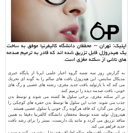
اپتیك: تهران – محققان دانشگاه كالیفرنیا موفق به ساخت
یك هیدروژل قابل تزریق شده اند كه قادر به ترمیم صدمه
های ناشی از سكته مغزی است.
به گزارش روز سه شنبه گروه اخبار علمی ایرنا از پایگاه خبری
مدیكال ساینس، این هیدروژل بافت های سالم را به گونه ای تحریك
می كند كه با بازتولید بافت جدید مغزی، رشته های عصبی و رگ های
خونی، بافت صدمه دیده را ترمیم كنند.
بر اثر سكته مغزی، برخی سلول ها كشته می شوند و توسط بدن
جذب می شوند. جذب این سلول ها توسط بدن حفره های كوچكی را
برجای می گذارد كه فاقد هرگونه رگ خونی یا سلول عصبی هستند.
هیدروژل تولید شده توسط محققان دانشگاه كالفرنیا دقیقا به همین
منافذ تزریق می گردد و مانند یك داربست، بستر را برای رشد بافت
جدید فراهم می كند.
در این حالت بافت های سالم اطراف هیدروژل رشد می كنند و سبب