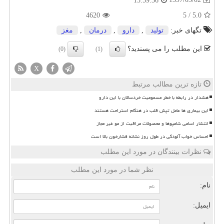
15:59:36
4620
5
/
5.0
تگهای خبر:
تولید
,
دارو
,
درمان
,
مغز
این مطلب را می پسندید؟
(0)
(1)
X
تازه ترین مطالب مرتبط
هشدار در رابطه با خطر مسمومیت خردسالان با این دارو
این بیماری ها عامل تپش قلب در هنگام استراحت هستند
انتشار اسامی شامپوها و محصولات مراقبت از مو غیر مجاز
احساس خواب آلودگی در طول روز نشانه فشارخون بالا است
نظرات بینندگان در مورد این مطلب
نظر شما در مورد این مطلب
نام:
ایمیل: