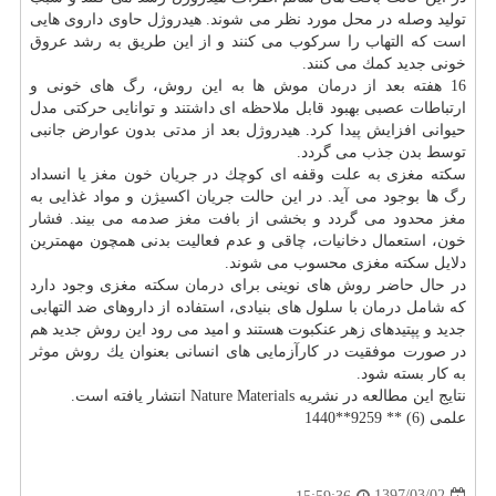
تولید وصله در محل مورد نظر می شوند. هیدروژل حاوی داروی هایی
است كه التهاب را سركوب می كنند و از این طریق به رشد عروق
خونی جدید كمك می كنند.
16 هفته بعد از
درمان
موش ها به این روش، رگ های خونی و
ارتباطات عصبی بهبود قابل ملاحظه ای داشتند و توانایی حركتی مدل
حیوانی افزایش پیدا كرد. هیدروژل بعد از مدتی بدون عوارض جانبی
توسط بدن جذب می گردد.
سكته مغزی به علت وقفه ای كوچك در جریان خون
مغز
یا انسداد
رگ ها بوجود می آید. در این حالت جریان اكسیژن و مواد غذایی به
مغز
محدود می گردد و بخشی از بافت
مغز
صدمه می بیند. فشار
خون، استعمال دخانیات، چاقی و عدم فعالیت بدنی همچون مهمترین
دلایل سكته مغزی محسوب می شوند.
در حال حاضر روش های نوینی برای
درمان
سكته مغزی وجود دارد
كه شامل
درمان
با سلول های بنیادی، استفاده از داروهای ضد التهابی
جدید و پپتیدهای زهر عنكبوت هستند و امید می رود این روش جدید هم
در صورت موفقیت در كارآزمایی های انسانی بعنوان یك روش موثر
به كار بسته شود.
نتایج این مطالعه در نشریه Nature Materials انتشار یافته است.
علمی (6) ** 9259**1440
1397/03/02