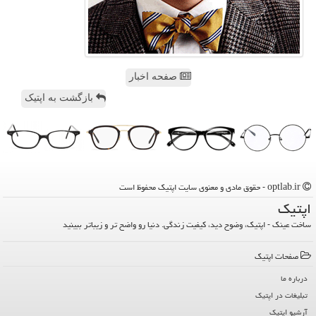
صفحه اخبار
بازگشت به اپتیک
optlab.ir - حقوق مادی و معنوی سایت اپتیك محفوظ است
اپتیك
ساخت عینک - اپتیک، وضوح دید، کیفیت زندگی. دنیا رو واضح تر و زیباتر ببینید
صفحات اپتیك
درباره ما
تبلیغات در اپتیك
آرشیو اپتیك