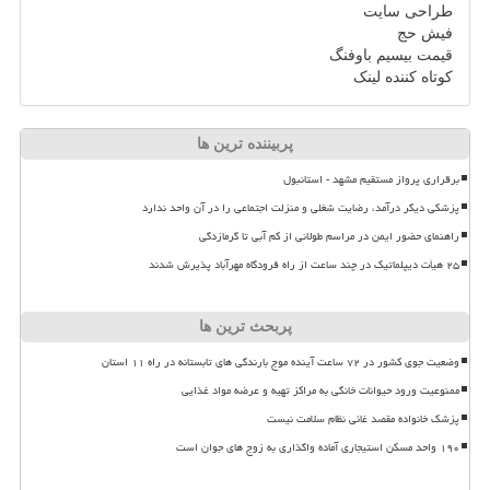
طراحی سایت
فیش حج
قیمت بیسیم باوفنگ
کوتاه کننده لینک
پربیننده ترین ها
برقراری پرواز مستقیم مشهد - استانبول
پزشکی دیگر درآمد، رضایت شغلی و منزلت اجتماعی را در آن واحد ندارد
راهنمای حضور ایمن در مراسم طولانی از کم آبی تا گرمازدگی
۲۵ هیأت دیپلماتیک در چند ساعت از راه فرودگاه مهرآباد پذیرش شدند
پربحث ترین ها
وضعیت جوی کشور در ۷۲ ساعت آینده موج بارندگی های تابستانه در راه ۱۱ استان
ممنوعیت ورود حیوانات خانگی به مراکز تهیه و عرضه مواد غذایی
پزشک خانواده مقصد غائی نظام سلامت نیست
۱۹۰ واحد مسکن استیجاری آماده واگذاری به زوج های جوان است