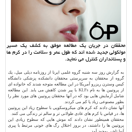
محققان در جریان یك مطالعه موفق به كشف یك مسیر
مولكولی جدید شده اند كه طول عمر و سلامت را در كرم ها
و پستانداران كنترل می نماید.
به گزارش روز سه شنبه گروه علمی ایرنا از روزنامه دیلی میل، یك
گروه از محققان به سرپرستی محققان دانشكده پزشكی دانشگاه
كیس وسترن ریزرو آمریكا در این مطالعه متوجه شدند كه خانواده ای
از پروتیین ها به نام KLFs با پیر شدن كاهش می یابد. این مطالعه
شامل آزمایش هایی بود كه در آنها محققان پروتیین های مورد نظر را
بطور مصنوعی زیاد یا كم می كردند.
آنها نشان دادند كه كرم های میكروسكوپی با سطوح زیاد این پروتیین
ها، در قیاس با كرم های عادی طولانی تر و سالم تر زندگی می كنند.
محققان همینطور نشان دادند كه موش هایی كه سطوح زیادی این
پروتیین ها را داشتند، در بروز اختلال رگ های خونی مرتبط با پیری
آنها تاخیر بوجود آمد.