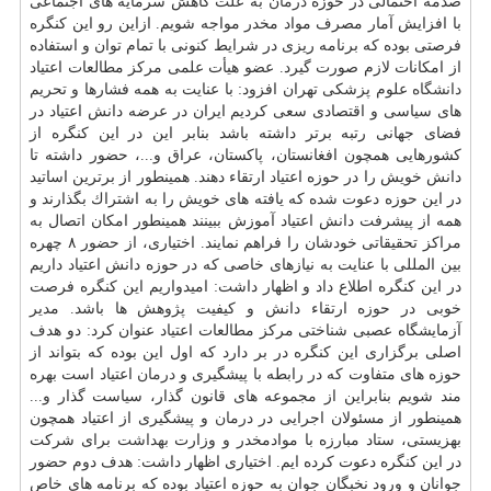
صدمه احتمالی در حوزه
درمان
به علت كاهش سرمایه های اجتماعی
با افزایش آمار مصرف مواد مخدر مواجه شویم. ازاین رو این كنگره
فرصتی بوده كه برنامه ریزی در شرایط كنونی با تمام توان و استفاده
از امكانات لازم صورت گیرد. عضو هیأت علمی مركز مطالعات اعتیاد
دانشگاه
علوم پزشكی تهران افزود: با عنایت به همه فشارها و تحریم
های سیاسی و اقتصادی سعی كردیم ایران در عرضه دانش اعتیاد در
فضای جهانی رتبه برتر داشته باشد بنابر این در این كنگره از
كشورهایی همچون افغانستان، پاكستان، عراق و...، حضور داشته تا
دانش خویش را در حوزه اعتیاد ارتقاء دهند. همینطور از برترین اساتید
در این حوزه دعوت شده كه یافته های خویش را به اشتراك بگذارند و
همه از پیشرفت دانش اعتیاد آموزش ببینند همینطور امكان اتصال به
مراكز تحقیقاتی خودشان را فراهم نمایند. اختیاری، از حضور ۸ چهره
بین المللی با عنایت به نیازهای خاصی كه در حوزه دانش اعتیاد داریم
در این كنگره اطلاع داد و اظهار داشت: امیدواریم این كنگره فرصت
خوبی در حوزه ارتقاء دانش و كیفیت پژوهش ها باشد. مدیر
آزمایشگاه عصبی شناختی مركز مطالعات اعتیاد عنوان كرد: دو هدف
اصلی برگزاری این كنگره در بر دارد كه اول این بوده كه بتواند از
حوزه های متفاوت كه در رابطه با پیشگیری و
درمان
اعتیاد است بهره
مند شویم بنابراین از مجموعه های قانون گذار، سیاست گذار و...
همینطور از مسئولان اجرایی در
درمان
و پیشگیری از اعتیاد همچون
بهزیستی، ستاد مبارزه با موادمخدر و وزارت
بهداشت
برای شركت
در این كنگره دعوت كرده ایم. اختیاری اظهار داشت: هدف دوم حضور
جوانان و ورود نخبگان جوان به حوزه اعتیاد بوده كه برنامه های خاص