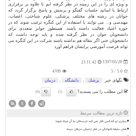
و ویژه ای را در این زمینه در نظر گرفته ایم تا علاوه بر برقراری
ارتباط با اساتید جلسات گفتگو و پرسش و پاسخ برگزار گردد كه
جوانان در رشته های مختلف پزشكی، علوم شناختی، اعصاب،
مهندسی و... می توانند با استفاده از این كنگره ترغیب شوند كه در
حوزه اعتیاد فعالیت داشته باشند. همینطور جوایز متعددی برای
دانشجویان جوان در نظر گرفته شده و باید توجه داشت كه
دانشجویان حتی اگر مقاله هم نداشته باشند شركت در این كنگره می
تواند فرصت آموزشی برایشان فراهم آورد
1397/05/28
23:11:42
4709
5
/
5.0
تگهای خبر:
پزشك
,
دانشگاه
,
درمان
این مطلب را می پسندید؟
(0)
(1)
X
تازه ترین مطالب مرتبط
بیماری ای که کسی فکر نمی کند خردسالان به آن مبتلا شوند
نقش سابقه خانوادگی در خطر ژنتیکی سرطان سینه