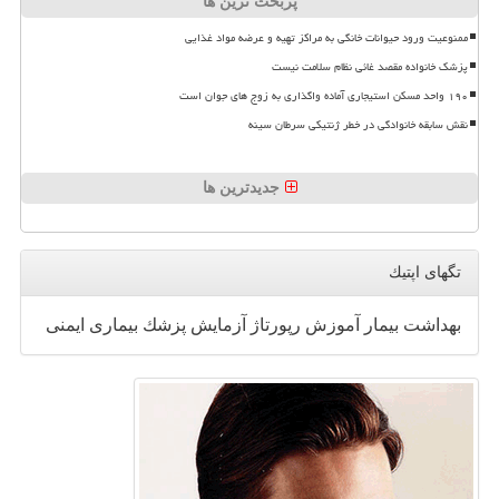
پربحث ترین ها
ممنوعیت ورود حیوانات خانگی به مراکز تهیه و عرضه مواد غذایی
پزشک خانواده مقصد غائی نظام سلامت نیست
۱۹۰ واحد مسکن استیجاری آماده واگذاری به زوج های جوان است
نقش سابقه خانوادگی در خطر ژنتیکی سرطان سینه
جدیدترین ها
تگهای اپتیك
بهداشت
بیمار
آموزش
رپورتاژ
آزمایش
پزشك
بیماری
ایمنی