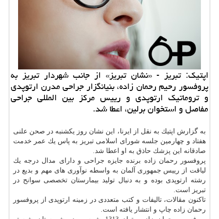
اپتیك: تبریز - «نشان تبریز» از جانب شهردار تبریز به
پروفسور رحیم رحمان زاده، بنیانگزار جراحی مدرن ارتوپدی
و تروماتیك ارتوپدی و رییس مركز بین المللی جراحی
مفاصل و استخوان برلین، اعطا شد.
به گزارش اپتیك به نقل از ایرنا، این نشان روز یكشنبه در صحن علنی
هفتاد و چهارمین جلسه شورای اسلامی تبریز به پاس یك عمر خدمت
صادقانه این
پزشك
حاذق به او اعطا شد.
پروفسور رحمان زاده برنده جایزه جراحی و دارای مدال درجه یك
لیاقت از رییس جمهوری آلمان به واسطه نوآوری های مهم و بدیع در
رشته ارتوپدی بوده و به دنبال تولید بیمارستان تخصصی سوانح در
تبریز است.
تاكنون مقالات، تالیفات و كتب متعددی در زمینه ارتوپدی از پروفسور
رحمان زاده چاپ و انتشار یافته است.