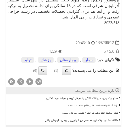
پروفسور رحمان زاده متولد 1313 شمسی در شهرستان شبستر
آذربایجان شرقی است كه در 18 سالگی برای ادامه تحصیل به تركیه
رفت و از آنجا هم برای گذراندن تحصیلات تخصصی در رشته جراحی
عمومی و تصادفات راهی آلمان شد.
8023/518
1397/06/12
20:46:10
4229
5
/
5.0
تگهای خبر:
بیمار
,
بیمارستان
,
پزشك
,
تولید
این مطلب را می پسندید؟
(0)
(1)
X
تازه ترین مطالب مرتبط
ممنوعیت ورود حیوانات خانگی به مراکز تهیه و عرضه مواد غذایی
پزشک خانواده مقصد غائی نظام سلامت نیست
نقش سابقه خانوادگی در خطر ژنتیکی سرطان سینه
مخالفت شدید یک فوق تخصص روماتولوژی با برخی داروهای چاقی