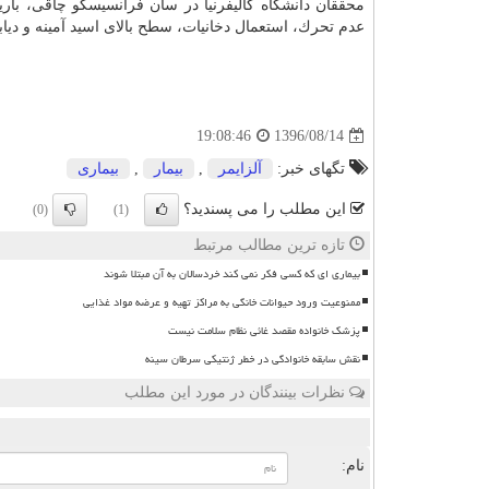
محققان دانشگاه كالیفرنیا در سان فرانسیسكو چاقی، با
عدم تحرك، استعمال دخانیات، سطح بالای اسید آمینه و دیابت نوع 2 را به عنوان مهمترین عوامل خطر آلزایمر 
1396/08/14
19:08:46
تگهای خبر:
آلزایمر
,
بیمار
,
بیماری
این مطلب را می پسندید؟
(0)
(1)
تازه ترین مطالب مرتبط
بیماری ای که کسی فکر نمی کند خردسالان به آن مبتلا شوند
ممنوعیت ورود حیوانات خانگی به مراکز تهیه و عرضه مواد غذایی
پزشک خانواده مقصد غائی نظام سلامت نیست
نقش سابقه خانوادگی در خطر ژنتیکی سرطان سینه
نظرات بینندگان در مورد این مطلب
ن
نام: