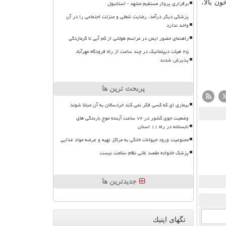
ن بالا،
برقراری پرواز مستقیم مشهد - استانبول
پزشکی دیگر درآمد، رضایت شغلی و منزلت اجتماعی را در آن
واحد ندارد
راهنمای حضور ایمن در مراسم طولانی از کم آبی تا گرمازدگی
۲۵ هیأت دیپلماتیک در چند ساعت از راه فرودگاه مهرآباد
پذیرش شدند
پربحث ترین ها
بیماری ای که کسی فکر نمی کند خردسالان به آن مبتلا شوند
وضعیت جوی کشور در ۷۲ ساعت آینده موج بارندگی های
تابستانه در راه ۱۱ استان
ممنوعیت ورود حیوانات خانگی به مراکز تهیه و عرضه مواد غذایی
پزشک خانواده مقصد غائی نظام سلامت نیست
جدیدترین ها
تگهای اپتیك