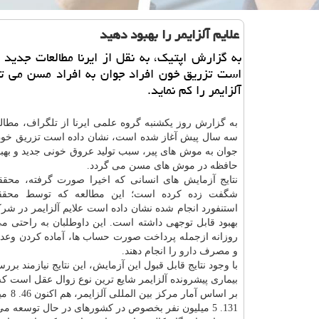
علایم آلزایمر را بهبود دهید
به گزارش اپتیك، به نقل از ایرنا مطالعات جدید 
است تزریق خون افراد جوان به افراد مسن می تو
آلزایمر را كم نماید.
به گزارش روز یكشنبه گروه علمی ایرنا از تلگراف، مطالع
سه سال پیش آغاز شده است، نشان داده است تزریق خو
جوان به موش های پیر، سبب تولید عروق خونی جدید و بهبو
حافظه در موش های مسن می گردد.
نتایج آزمایش های انسانی كه اخیرا صورت گرفته، محققا
شگفت زده كرده است؛ این مطالعه كه توسط محققا
استنفورد انجام شده نشان داده است علایم آلزایمر در شر
بهبود قابل توجهی داشته است. این داوطلبان به راحتی می
روزانه ازجمله پرداخت صورت حساب ها، آماده كردن وعده
و مصرف
دارو
را انجام دهند.
با وجود نتایج قابل قبول این آزمایش، این نتایج نیازمند ب
بیماری پیشرونده آلزایمر شایع ترین نوع زوال عقل است كه 
131. 5 میلیون نفر بخصوص در كشورهای در حال توسعه می رسد.