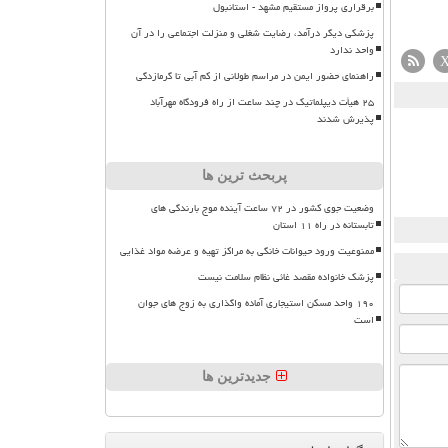
برقراری پرواز مستقیم مشهد - استانبول
پزشکی دیگر درآمد، رضایت شغلی و منزلت اجتماعی را در آن
واحد ندارد
راهنمای حضور ایمن در مراسم طولانی از کم آبی تا گرمازدگی
۲۵ هیأت دیپلماتیک در چند ساعت از راه فرودگاه مهرآباد
پذیرش شدند
پربحث ترین ها
وضعیت جوی کشور در ۷۲ ساعت آینده موج بارندگی های
تابستانه در راه ۱۱ استان
ممنوعیت ورود حیوانات خانگی به مراکز تهیه و عرضه مواد غذایی
پزشک خانواده مقصد غائی نظام سلامت نیست
۱۹۰ واحد مسکن استیجاری آماده واگذاری به زوج های جوان
است
جدیدترین ها