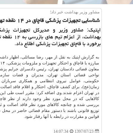
مشاور وزیر بهداشت خبر داد؛
شناسایی تجهیزات پزشكی قاچاق در ۱۴ نقطه تهران
اپتیك: مشاور وزیر و مدیركل تجهیزات پزش
بهداشت، از اعزام تیم 
برخورد با قاچاق تجهیزات پزشكی اطلاع داد.
به گزارش اپتیك به نقل از مهر، رضا مسائلی، اظهار داشت
م
معاون قضائی دادستان تهران، رئیس دادسرای جرایم پز
نواحی قضائی استان تهران، مدیران و قضات
سازما
حكومتی، عوامل نیروی انتظامی و همكاری سربازان گ
در تهران اعزام شدند.وی اضافه كرد: مقرر است طی این 
كالاهایی كه در محل مورد نظر وجود دارند از نظر قاچا
بررسی شده و چنانچه كالاهای مورد نظر فاقد اصالت و ث
توزیع قانونی باشند با دستور مقام قضائی حاضر در محل ض
قوانین و مقرارت در رابطه با آنها رفتار شود.
1397/07/23
14:07:34