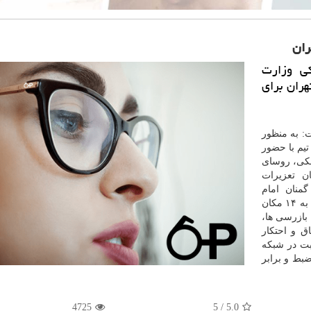
كی وزارت
های بازرسی به ۱۴ نقطه تهران برای
: به منظور
بارزه با قاچاق و احتكار تجهیزات و ملزومات پزشكی، ۱۴ تیم با حضور
شكی، روسای
ن
تعزیرات
منان امام
زمان(عج)، برای كشف قاچاق، احتكار و اقلام فاقد اصالت به ۱۴ مكان
بازرسی ها،
ق و احتكار
بت در شبكه
بط و برابر
4725
5
/
5.0