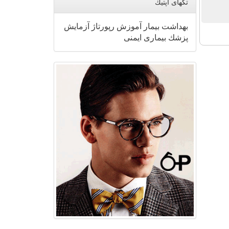
تگهای اپتیك
بهداشت
بیمار
آموزش
رپورتاژ
آزمایش
پزشك
بیماری
ایمنی