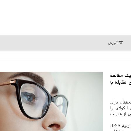
آموزش
یك مطالعه
مقابله با
حققان برای
ایكولای را
ی از عفونت
محققان با استفاده از یك روش تجربی، شامل توالی كامل ژنوم DNA،