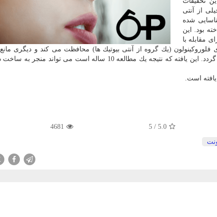
ین تحقیقات
لی از آنتی
ناسایی شده
ته بود. این
ی مقابله با
ی بیوتیك های فلوروكینولون (یك گروه از آنتی بیوتیك ها) محافظت می كند و دیگری مانع
داكسی سایكلین (گروهی از آنتی بیوتیك ها) به باكتری می گردد. این یافته كه نتیجه یك مطالعه 10 ساله است می توان
4681
5
/
5.0
نت
X