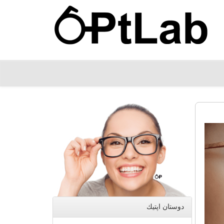
دوستان اپتیك