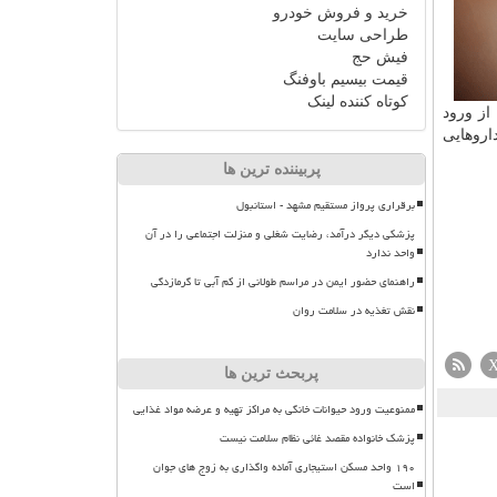
خرید و فروش خودرو
طراحی سایت
فیش حج
قیمت بیسیم باوفنگ
کوتاه کننده لینک
 از ورود
د منجر به ساخت داروهایی
پربیننده ترین ها
برقراری پرواز مستقیم مشهد - استانبول
پزشکی دیگر درآمد، رضایت شغلی و منزلت اجتماعی را در آن
واحد ندارد
راهنمای حضور ایمن در مراسم طولانی از کم آبی تا گرمازدگی
نقش تغذیه در سلامت روان
پربحث ترین ها
ممنوعیت ورود حیوانات خانگی به مراکز تهیه و عرضه مواد غذایی
پزشک خانواده مقصد غائی نظام سلامت نیست
۱۹۰ واحد مسکن استیجاری آماده واگذاری به زوج های جوان
است