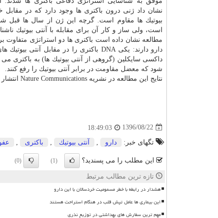
موفق به شناسایی استراتژی دفاعی باكتری ها شدند. ا
نشان داد ژنی درون باكتری ها وجود دارد كه در مقابل خی
بیوتیك ها مقاوم است. گرچه این ژن از سال ها قبل ش
است، ولی ساز و كار آن برای مقابله با آنتی بیوتیك ناشناخ
مطالعه نشان داده است باكتری ها دو استراتژی متفاوت برا
دارو
دارند: یكی DNA باكتری را در مقابل آنت
شود كه معضل مقاومت در برابر آنتی بیوتیك را رفع كنند.
نتایج این مطالعه در نشریه Nature Communications انتشار یافته است.
1396/08/22
18:49:03
تگهای خبر:
دارو
,
آنتی بیوتیك
,
باكتری
,
عفو
این مطلب را می پسندید؟
(0)
(1)
تازه ترین مطالب مرتبط
هشدار در رابطه با خطر مسمومیت خردسالان با این دارو
این بیماری ها عامل تپش قلب در هنگام استراحت هستند
مهم ترین سفارش های بهداشتی در توزیع نذری