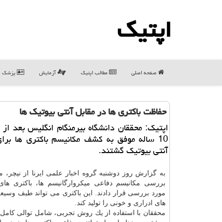
اپتیك
صفحه اصلی
مطالب اپتیك
آزمایش
پزشک
حفاظت باكتری ها در مقابل آنتی بیوتیك ها
اپتیك: محققان دانشگاه بیرمنگام انگلیس بعد از 
10 ساله موفق به كشف مكانیسم باكتری ها برای 
آنتی بیوتیك گشتند.
به گزارش روز دوشنبه گروه اخبار علمی ایرنا از نیچر، م
بررسی مكانیسم دفاعی میكروارگانیسم ها، باكتری های 
مورد بررسی قرار دادند. این باكتری می تواند طیف وسیع
های ادراری و خونی را تولید كند.