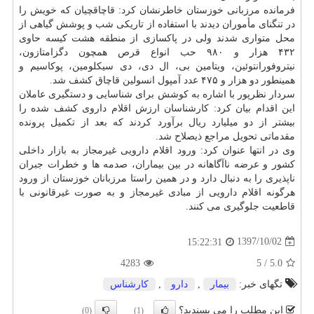
فرمانده مرزبانی خوزستان خاطرنشان كرد: قاچاقچیان كه خویش را
در تنگنای مأموران دیدند با استفاده از تاریكی شب و پوشش گیاهی از
محل متواری شدند ولی در پاكسازی از منطقه هشت كیسه حاوی
۴۳۲ هزار و ۹۸۰ حب انواع قرص همچون دگزامتازون،
نیتروفورانتوئین، ویتامین بی، ال دی، دی سیكلومین، پوكاسیم و
همینطور دو هزار و ۴۷۵ عدد آمپول انسولین قاچاق كشف شد.
سردار نظرپور با اشاره به كوشش برای شناسایی و دستگیری عاملان
این اقدام بیان كرد: كارشناسان ارزش اقلام داروی كشف شده را
بیشتر از دو میلیارد ریال برآورد كردند كه بعد از تكمیل پرونده
مقدماتی تحویل مراجع ذیصلاح شد.
وی در انتها عنوان كرد: ورود اقلام دارویی غیرمجاز به بازار داخلی
كشور و عرضه ناآگاهانه در بین بیماران، صدمه ها و خطرات جبران
ناپذیری را به دنبال دارد و در همین راستا مرزبانان خوزستان از ورود
هرگونه اقلام دارویی از مبادی غیرمجاز و به صورت غیرقانونی با
قاطعیت جلوگیری می كنند.
1397/10/02
15:22:31
4283
5
/
5.0
تگهای خبر:
بیمار
,
دارو
,
كارشناس
این مطلب را می پسندید؟
(0)
(1)