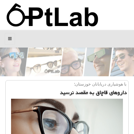
منو
با هوشیاری دریابانان خوزستان؛
داروهای قاچاق به مقصد نرسید