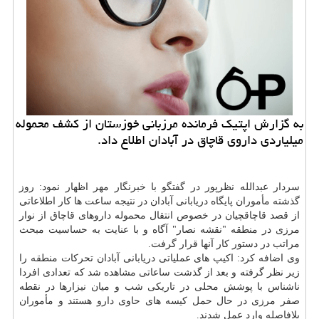
به گزارش اپتیك فرمانده مرزبانی خوزستان از كشف محموله
میلیاردی داروی قاچاق در آبادان اطلاع داد.
سردار عبدالله نظرپور در گفتگو با خبرنگار مهر اظهار نمود: روز
گذشته مأموران پایگاه دریابانی آبادان در نتیجه ساعت ها كار اطلاعاتی
از قصد قاچاقچیان در خصوص انتقال محموله داروهای قاچاق از نوار
مرزی در منطقه "نقشه نصار" آگاه و با عنایت به حساسیت مبحث
مراتب در دستور كار آنها قرار گرفت.
وی اضافه كرد: اكیپ های عملیاتی دریابانی آبادان تحركات منطقه را
زیر نظر گرفته و بعد از گذشت ساعاتی مشاهده شد كه تعدادی افردا
ناشناس با پوشش محلی در تاریكی شب و میان نیزارها در نقطه
صفر مرزی در حال حمل كیسه های حاوی
دارو
هستند و مأموران
بلافاصله وارد عمل شدند.