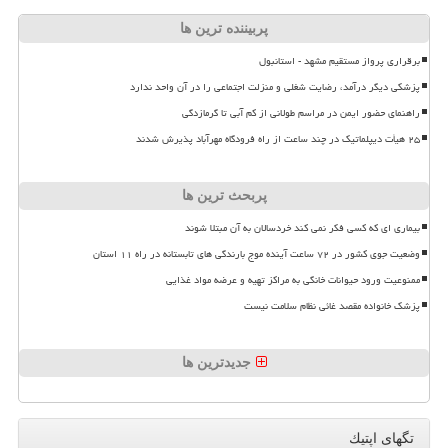
پربیننده ترین ها
برقراری پرواز مستقیم مشهد - استانبول
پزشکی دیگر درآمد، رضایت شغلی و منزلت اجتماعی را در آن واحد ندارد
راهنمای حضور ایمن در مراسم طولانی از کم آبی تا گرمازدگی
۲۵ هیأت دیپلماتیک در چند ساعت از راه فرودگاه مهرآباد پذیرش شدند
پربحث ترین ها
بیماری ای که کسی فکر نمی کند خردسالان به آن مبتلا شوند
وضعیت جوی کشور در ۷۲ ساعت آینده موج بارندگی های تابستانه در راه ۱۱ استان
ممنوعیت ورود حیوانات خانگی به مراکز تهیه و عرضه مواد غذایی
پزشک خانواده مقصد غائی نظام سلامت نیست
جدیدترین ها
تگهای اپتیك