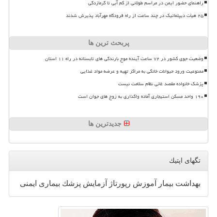
راهنمای حضور ایمن در مراسم طولانی از کم آبی تا گرمازدگی
۲۵ هیأت دیپلماتیک در چند ساعت از راه فرودگاه مهرآباد پذیرش شدند
پربحث ترین ها
وضعیت جوی کشور در ۷۲ ساعت آینده موج بارندگی های تابستانه در راه ۱۱ استان
ممنوعیت ورود حیوانات خانگی به مراکز تهیه و عرضه مواد غذایی
پزشک خانواده مقصد غائی نظام سلامت نیست
۱۹۰ واحد مسکن استیجاری آماده واگذاری به زوج های جوان است
جدیدترین ها
تگهای اپتیك
بهداشت
بیمار
آموزش
رپورتاژ
آزمایش
پزشك
بیماری
ایمنی