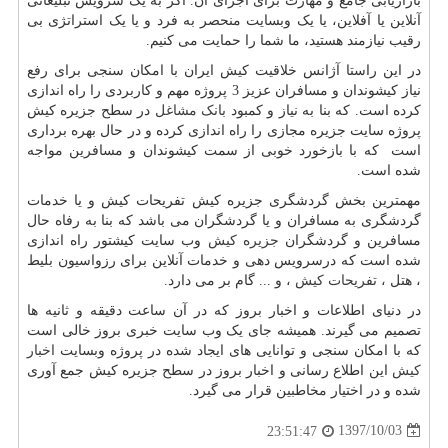
بازاریابی جامع و مهارت برای اجرای آن. اگر به یک سرویس تبلیغاتی
آنلاین یا آفلاین، یا یک وبسایت منحصر به فرد و یا یک استراتژی بی
رقیب نیازمند هستید، ما شما را حمایت می کنیم.
در این راستا آژانس خلاقیت کیش ایران با امکان سنجی برای رفع
نیاز کیشوندان و مسافران عزیز 3 پروژه مهم و کاربردی را راه اندازی
کرده است. که بنا به نیاز و کمبود
بانک مشاغل
در سطح جزیره کیش
پروژه سایت جزیره مجازی را راه اندازی کرده و در حال بهره برداری
است که با بازخورد خوبی از سمت کیشوندان و مسافرین مواجه
شده است.
مهمترین بخش گردشگری جزیره کیش تفریحات کیش و یا خدمات
گردشگری به مسافران و یا گردشگران می باشد که بنا به رفاه حال
مسافرین و گردشگران
جزیره کیش
وب سایت کیشتور راه اندازی
شده است که درسرویس دهی و خدمات آنلاین برای رزواسیون بلیط
، هتل ،
تفریحات کیش
، و ... گام بر می دارد.
در دنیای اطلاعات و اخبار بروز که در آن ساعت دقیقه و ثانیه ها
تصمیم می گیرند. همیشه جای یک وب سایت خبری بروز خالی است
که با امکان سنجی و توانایی های ایجاد شده در پروژه وبسایت
اخبار
کیش
این اطلاع رسانی و اخبار بروز در سطح جزیره کیش جمع آوری
شده و در اختیار مخاطبین قرار می گیرد.
1397/10/03
23:51:47