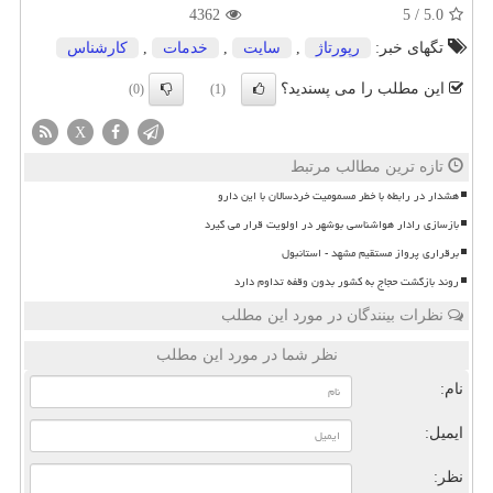
4362
5
/
5.0
تگهای خبر:
رپورتاژ
,
سایت
,
خدمات
,
كارشناس
این مطلب را می پسندید؟
(0)
(1)
X
تازه ترین مطالب مرتبط
هشدار در رابطه با خطر مسمومیت خردسالان با این دارو
بازسازی رادار هواشناسی بوشهر در اولویت قرار می گیرد
برقراری پرواز مستقیم مشهد - استانبول
روند بازگشت حجاج به کشور بدون وقفه تداوم دارد
نظرات بینندگان در مورد این مطلب
نظر شما در مورد این مطلب
نام:
ایمیل:
نظر: