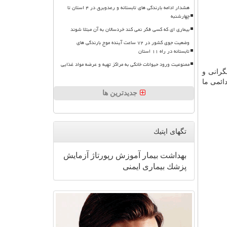
هشدار ادامه بارندگی های تابستانه و رعدوبرق در ۴ استان تا
چهارشنبه
بیماری ای که کسی فکر نمی کند خردسالان به آن مبتلا شوند
وضعیت جوی کشور در ۷۲ ساعت آینده موج بارندگی های
تابستانه در راه ۱۱ استان
ممنوعیت ورود حیوانات خانگی به مراکز تهیه و عرضه مواد غذایی
گرانی و
ائمی ما
جدیدترین ها
تگهای اپتیك
بهداشت
بیمار
آموزش
رپورتاژ
آزمایش
پزشك
بیماری
ایمنی