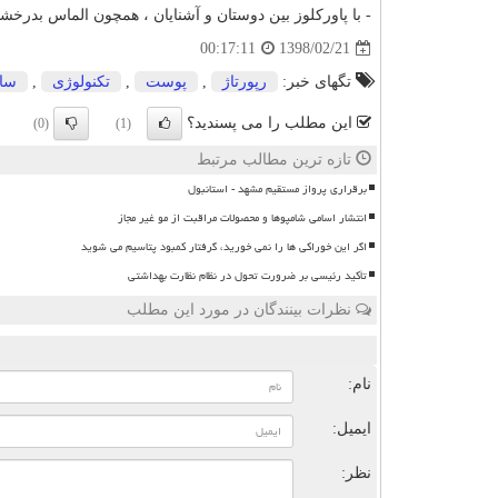
- با پاورکلوز بین دوستان و آشنایان ، همچون الماس بدرخشی
1398/02/21
00:17:11
تگهای خبر:
رپورتاژ
,
پوست
,
تكنولوژی
,
سا
این مطلب را می پسندید؟
(0)
(1)
تازه ترین مطالب مرتبط
برقراری پرواز مستقیم مشهد - استانبول
انتشار اسامی شامپوها و محصولات مراقبت از مو غیر مجاز
اگر این خوراکی ها را نمی خورید، گرفتار کمبود پتاسیم می شوید
تأکید رئیسی بر ضرورت تحول در نظام نظارت بهداشتی
نظرات بینندگان در مورد این مطلب
ن
نام:
ایمیل:
نظر: