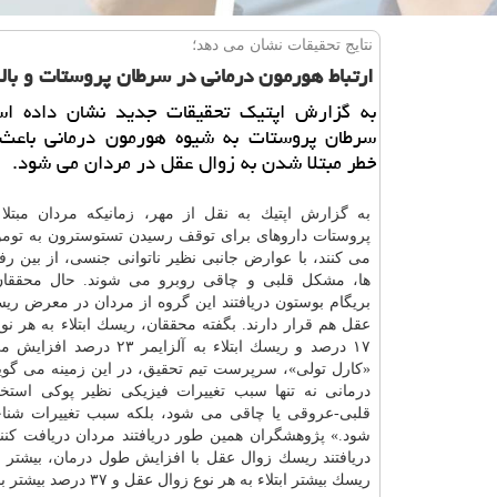
نتایج تحقیقات نشان می دهد؛
ارتباط هورمون درمانی در سرطان پروستات و بال
به گزارش اپتیك تحقیقات جدید نشان داده ا
سرطان پروستات به شیوه هورمون درمانی باعث ب
خطر مبتلا شدن به زوال عقل در مردان می شود.
به گزارش اپتیك به نقل از مهر، زمانیكه مردان مبتلا
پروستات داروهای برای توقف رسیدن تستوسترون به تو
می كنند، با عوارض جانبی نظیر ناتوانی جنسی، از بین رف
ها، مشكل قلبی و چاقی روبرو می شوند. حال محققان 
بریگام بوستون دریافتند این گروه از مردان در معرض ریس
عقل هم قرار دارند. بگفته محققان، ریسك ابتلاء به هر ن
۱۷ درصد و ریسك ابتلاء به آلزایمر ۲۳ د
«كارل تولی»، سرپرست تیم تحقیق، در این زمینه می گوی
درمانی نه تنها سبب تغییرات فیزیكی نظیر پوكی استخو
قلبی-عروقی یا چاقی می شود، بلكه سبب تغییرات شنا
شود.» پژوهشگران همین طور دریافتند مردان دریافت كننده این نوع در
دریافتند ریسك زوال عقل با افزایش طول
درمان
ریسك بیشتر ابتلاء به هر نوع زوال عقل و ۳۷ درصد بیشتر با ریسك ابتلاء به آلزایمر روبرو بودند.