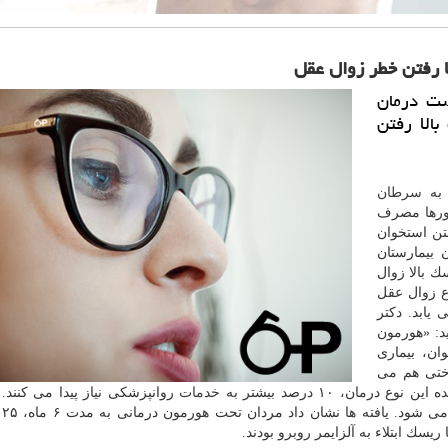
ا رفتن خطر زوال عقل
ست درمان
الا رفتن
 به
سرطان
مورها مصرف
تن استخوان
بیمارستان
ك بالا زوال
وع زوال عقل
رصد افزایش می یابد. دكتر
د: «هورمون
ان، بیماری
ختی هم می
مان، ۱۰ درصد بیشتر به
خدمات
روانپزشكی نیاز پیدا می كنند.
، ب