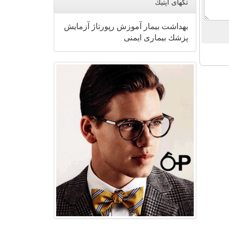
تگهای اپتیك
بهداشت
بیمار
آموزش
رپورتاژ
آزمایش
پزشك
بیماری
ایمنی