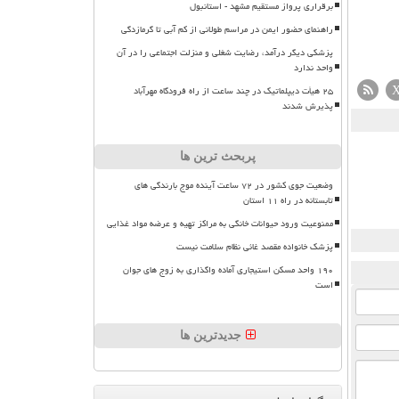
برقراری پرواز مستقیم مشهد - استانبول
راهنمای حضور ایمن در مراسم طولانی از کم آبی تا گرمازدگی
پزشکی دیگر درآمد، رضایت شغلی و منزلت اجتماعی را در آن
واحد ندارد
۲۵ هیأت دیپلماتیک در چند ساعت از راه فرودگاه مهرآباد
پذیرش شدند
پربحث ترین ها
وضعیت جوی کشور در ۷۲ ساعت آینده موج بارندگی های
تابستانه در راه ۱۱ استان
ممنوعیت ورود حیوانات خانگی به مراکز تهیه و عرضه مواد غذایی
پزشک خانواده مقصد غائی نظام سلامت نیست
۱۹۰ واحد مسکن استیجاری آماده واگذاری به زوج های جوان
است
جدیدترین ها