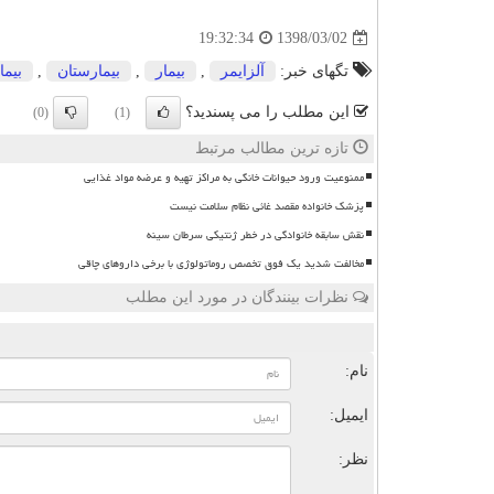
1398/03/02
19:32:34
تگهای خبر:
آلزایمر
,
بیمار
,
بیمارستان
,
بیما
این مطلب را می پسندید؟
(0)
(1)
تازه ترین مطالب مرتبط
ممنوعیت ورود حیوانات خانگی به مراکز تهیه و عرضه مواد غذایی
پزشک خانواده مقصد غائی نظام سلامت نیست
نقش سابقه خانوادگی در خطر ژنتیکی سرطان سینه
مخالفت شدید یک فوق تخصص روماتولوژی با برخی داروهای چاقی
نظرات بینندگان در مورد این مطلب
ن
نام:
ایمیل:
نظر: