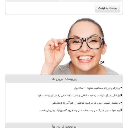
پربیننده ترین ها
برقراری پرواز مستقیم مشهد - استانبول
پزشکی دیگر درآمد، رضایت شغلی و منزلت اجتماعی را در آن واحد ندارد
راهنمای حضور ایمن در مراسم طولانی از کم آبی تا گرمازدگی
۲۵ هیأت دیپلماتیک در چند ساعت از راه فرودگاه مهرآباد پذیرش شدند
پربحث ترین ها