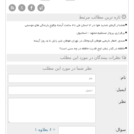
X
تازه ترین مطالب مرتبط
هشدار گرمای شدید هوا در ۳ استان طی ۴۸ ساعت آینده وقوع بارندگی های موسمی
برقراری پرواز مستقیم مشهد - استانبول
صدور اخطار نارنجی طوفان گردوخاک در تهران طوفان شن زابل تا ۵ روز آینده
حافظه در گذر زمان اوج قدرت حافظه در چه سنی است؟
نظرات بینندگان در مورد این مطلب
نظر شما در مورد این مطلب
نام:
ایمیل:
نظر:
سوال:
= ۶ بعلاوه ۱