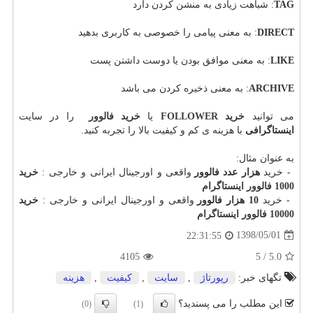
TAG
: شباهت زیادی به منشن کردن دارد
DIRECT
: به معنی پیامی را خصوصی به کاربری بدهید
LIKE
: به معنی موافق بودن یا دوست داشتن پست
ARCHIVE
: به معنی ذخیره کردن می باشد
می توانید
خرید FOLLOWER
یا
خرید فالوور
را در سایت
اینستاگرافی
با هزینه ی کم و کیفیت بالا را تجربه کنید.
به عنوان مثال:
- خرید
هزار عدد فالوور
واقعی و اورجینال ایرانی و خارجی :
خرید
1000 فالوور اینستاگرام
- خرید
10 هزار فالوور
واقعی و اورجینال ایرانی و خارجی :
خرید
10000 فالوور اینستاگرام
1398/05/01
22:31:55
4105
5
/
5.0
تگهای خبر:
رپورتاژ
,
سایت
,
كیفیت
,
هزینه
این مطلب را می پسندید؟
(0)
(1)