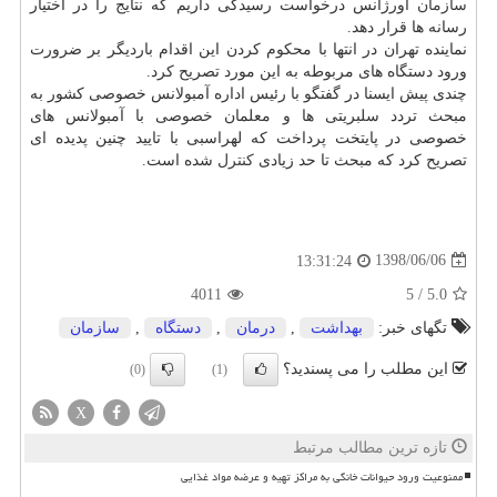
سازمان
اورژانس درخواست رسیدگی داریم كه نتایج را در اختیار
رسانه ها قرار دهد.
نماینده تهران در انتها با محكوم كردن این اقدام باردیگر بر ضرورت
ورود دستگاه های مربوطه به این مورد تصریح كرد.
چندی پیش ایسنا در گفتگو با رئیس اداره آمبولانس خصوصی كشور به
مبحث تردد سلبریتی ها و معلمان خصوصی با آمبولانس های
خصوصی در پایتخت پرداخت كه لهراسبی با تایید چنین پدیده ای
تصریح كرد كه مبحث تا حد زیادی
كنترل
شده است.
1398/06/06
13:31:24
4011
5
/
5.0
تگهای خبر:
بهداشت
,
درمان
,
دستگاه
,
سازمان
این مطلب را می پسندید؟
(0)
(1)
X
تازه ترین مطالب مرتبط
ممنوعیت ورود حیوانات خانگی به مراکز تهیه و عرضه مواد غذایی