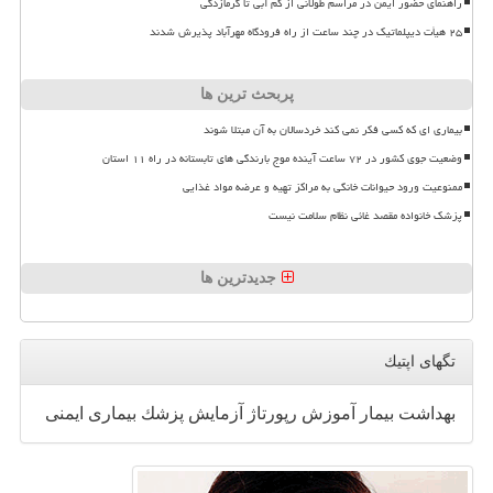
راهنمای حضور ایمن در مراسم طولانی از کم آبی تا گرمازدگی
۲۵ هیأت دیپلماتیک در چند ساعت از راه فرودگاه مهرآباد پذیرش شدند
پربحث ترین ها
بیماری ای که کسی فکر نمی کند خردسالان به آن مبتلا شوند
وضعیت جوی کشور در ۷۲ ساعت آینده موج بارندگی های تابستانه در راه ۱۱ استان
ممنوعیت ورود حیوانات خانگی به مراکز تهیه و عرضه مواد غذایی
پزشک خانواده مقصد غائی نظام سلامت نیست
جدیدترین ها
تگهای اپتیك
بهداشت
بیمار
آموزش
رپورتاژ
آزمایش
پزشك
بیماری
ایمنی