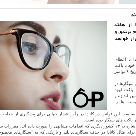
ند
 از هفته
م برندی و
ار خواهد
ا با اعطای
 خود با پاكت
های قبلی قصد اجرایی كردن مقررات بهداشتی كانادا تا تاریخ ۹ نوامبر
سیگارها در
 پاكت قهوه
ن اندازه و
سته ها را
یاستِ این قوانین در كانادا در رأس فشار جهانی برای پیشگیری از جذابیت 
 پاكت های سیگار بوده است.
كانادا با اشاره به ۱۳ كشور دیگری كه اقدامات مشابهی را صورت داده اند، مقررات 
. برای مثال كانادا در حذف سیگارهای بلند و باریكی كه به "سیگارهای مخصو