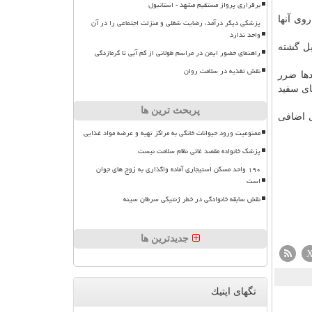
برقراری پرواز مستقیم مشهد - استانبول
روی آنها
پزشکی دیگر درآمد، رضایت شغلی و منزلت اجتماعی را در آن
واحد ندارد
یل گشته
راهنمای حضور ایمن در مراسم طولانی از کم آبی تا گرمازدگی
نقش تغذیه در سلامت روان
دها ضرر
ای سفید
پربحث ترین ها
ی اضافی
ممنوعیت ورود حیوانات خانگی به مراکز تهیه و عرضه مواد غذایی
پزشک خانواده مقصد غائی نظام سلامت نیست
۱۹۰ واحد مسکن استیجاری آماده واگذاری به زوج های جوان
است
نقش سابقه خانوادگی در خطر ژنتیکی سرطان سینه
جدیدترین ها
تگهای اپتیك