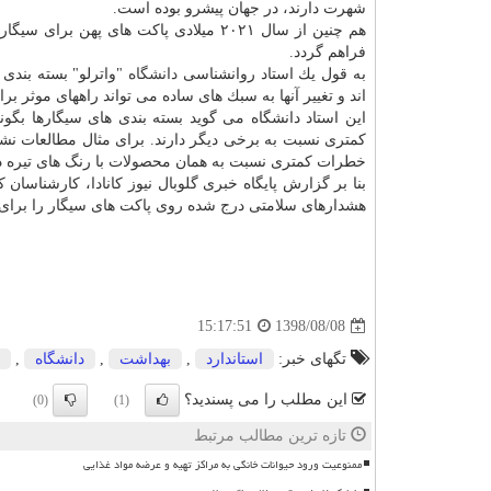
شهرت دارند، در جهان پیشرو بوده است.
هم چنین از سال ۲۰۲۱ میلادی پاكت های پ
فراهم گردد.
به قول یك استاد روانشناسی
دانشگاه
"واترلو" بسته بندی
اند و تغییر آنها به سبك های ساده می تواند راههای موثر ب
این استاد دانشگاه می گوید بسته بندی های سیگارها بگو
كمتری نسبت به برخی دیگر دارند. برای مثال مطالعات نشا
خطرات كمتری نسبت به همان محصولات با رنگ های تیره دا
بنا بر گزارش پایگاه خبری گلوبال نیوز كانادا، كارشناسان 
هشدارهای سلامتی درج شده روی پاكت های سیگار را برای
1398/08/08
15:17:51
تگهای خبر:
استاندارد
,
بهداشت
,
دانشگاه
,
این مطلب را می پسندید؟
(0)
(1)
تازه ترین مطالب مرتبط
ممنوعیت ورود حیوانات خانگی به مراکز تهیه و عرضه مواد غذایی