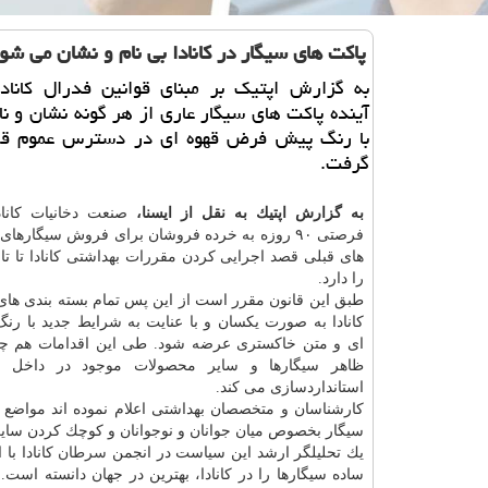
پاكت های سیگار در كانادا بی نام و نشان می شو
به گزارش اپتیك بر مبنای قوانین فدرال كانادا
آینده پاكت های سیگار عاری از هر گونه نشان و نا
با رنگ پیش فرض قهوه ای در دسترس عموم قر
گرفت.
به گزارش اپتیك به نقل از ایسنا،
صنعت دخانیات كاناد
فرصتی ۹۰ روزه به خرده فروشان برای فروش سیگارهای
را دارد.
طبق این قانون مقرر است از این پس تمام بسته بندی های 
كانادا به صورت یكسان و با عنایت به شرایط جدید با رنگ
ای و متن خاكستری عرضه شود. طی این اقدامات هم چنی
ظاهر سیگارها و سایر محصولات موجود در داخل ب
استانداردسازی می كند.
كارشناسان و متخصصان بهداشتی اعلام نموده اند مواضع س
سیگار بخصوص میان جوانان و نوجوانان و كوچك كردن سایز
یك تحلیلگر ارشد این سیاست در انجمن
سرطان
ساده سیگارها را در كانادا، بهترین در جهان دانسته است