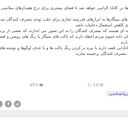
هن برای سیگارها در كانادا الزامی خواهد شد تا فضای بیشتری برای درج هشدارهای سلامتی 
 های سیگارها به ابزارهای قدرتمند تجاری برای جلب توجه مصرف كنندگان تبد
رای كاهش استعمال دخانیات باشد.
نه ای هستند كه مصرف كنندگان را به این تصور می اندازند كه بعضی از برن
ن داده عموم مردم اعتقاد دارند كه پاكت های سیگار با رنگ های روشن و فض
رند.
كانادایی قصد دارند با تیره تر كردن رنگ پاكت ها و با حذف لوگوها و نوشته ها
 مصرف كنندگان برجسته سازند.
4373
5
/
5.0
روانشناسی
X