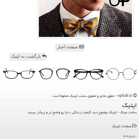
صفحه اخبار
بازگشت به اپتیک
optlab.ir - حقوق مادی و معنوی سایت اپتیك محفوظ است
اپتیك
ساخت عینک - اپتیک، وضوح دید، کیفیت زندگی. دنیا رو واضح تر و زیباتر ببینید
صفحات اپتیك
درباره ما