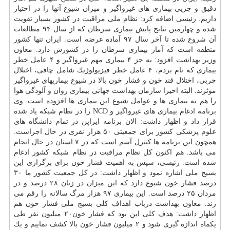
دقیق و جزیی بیماری های غیرواگیر و میزان شیوع آنها را در اختیار
داریم. رئیسی اضافه كرد: نظام ملی مراقبت در كشور بسیار تقویت
شده و چهارمین نتایج پایش بیماری سرطان كه از سال ۹۴ مطالعات
آن شروع شده تا آخر سال ۹۷ آماده عرضه است. ایران تنها كشور
منطقه است كه آمار بیماری سرطان را در كشورش دارد. معاون
وزیر بهداشت افزود: به جز ۴ بیماری مهم غیرواگیر و ۴ عامل خطر
بیماری كه نام بردم، ۴ عامل خطر فیزیولوژیك شامل چاقی، اختلال
چربی، اختلال قند خون و فشار خون بالا در شیوع بیماریهای غیرواگیر
موثرند. البته اخیرا سازمان بهداشت جهانی بیماری روان و آلودگی هوا
را هم به بیماری ها و عوامل شیوع این بیماری ها افزوده است. وی
برنامه ادغام بیماری های غیرواگیر و NCD را در نظام شبكه یاد شده
قرار داد و اظهار داشت: الان برنامه ایراپن در تمام
دانشگاه
های
علوم پزشكی كشور برای جمعیتی ۵۰ هزار نفری در حال اجراست.
همچون این برنامه ها كنترل آسم است كه در ۷ استان در حال انجام
می باشد. هم اكنون كل نظام مراقبت در نظام شبكه كشور ادغام
شده است. رئیسی، سپس به اهمیت فشار خون برای برگزاری این
بسیج ملی اشاره نمود و اظهار داشت: در كل جمعیت كشور ما ۳۰
درصد فشار خون شیوع دارد كه این میزان در زنان ۲۸ درصد و در
مردان ۲۵ درصد است. این بیماری ۹۷ هزار مرگ سالانه را رقم می
زند. معاون بهداشت درباب اهداف كلی بسیج ملی فشار خون هم
اظهار داشت: هدف كلی این بود كه فشار خون۲۰ میلیون نفر طی
یكماه اندازه گیری شود و ۲ میلیون فشار خون بالا كشف نماییم و یك