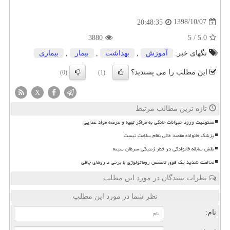
1398/10/07
20:48:35
3880
5
/
5.0
تگهای خبر:
آموزش
,
بهداشت
,
بیمار
,
بیماری
این مطلب را می پسندید؟
(0)
(1)
X
تازه ترین مطالب مرتبط
ممنوعیت ورود حیوانات خانگی به مراکز تهیه و عرضه مواد غذایی
پزشک خانواده مقصد غائی نظام سلامت نیست
نقش سابقه خانوادگی در خطر ژنتیکی سرطان سینه
مخالفت شدید یک فوق تخصص روماتولوژی با برخی داروهای چاقی
نظرات بینندگان در مورد این مطلب
نظر شما در مورد این مطلب
نام: