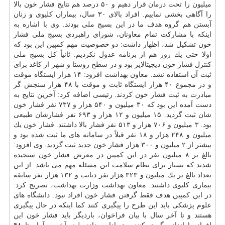
میلیون را تحت
درمان
قرار دهیم و ۵۰ درصد هم نتایج فشار خون بالا
را آگاهی بخشی نماییم. افراد بالای ۳۰ سال، بیماران كلیوی و زنان
آبستن هم گروه هدف ما در این بسیج ملی بودند. وی با اشاره به
اینكه با مشاركت تمام معاونان، شورای راهبردی بسیج ملی فشار
خون تشكیل شد، اظهار داشت: دو خصوصیت مهم كمپین این بود كه
اولا حتی یك روز هم از برنامه عدول نكردیم. ثانیاً كل بسیج ملی
كنترل فشار خون دیجیتالایز بود و در سطح روستا و شهر از كاغذ برای
ثبت آن استفاده نشد. معاون بهداشت افزود: ۱۴ هزار ایستگاه موقت
و در مجموع ۴۰ هزار ایستگاه ثابت و موقت با ۴۸ هزار سنجش گر
مبادرت به ثبت فشار خون كردند. رئیسی اضافه كرد: آخرین نتایج به
دست آمده این بود كه ۳۰ میلیون و ۵۴۰ هزار و ۷۳۷ نفر فشار خون
شان ثبت گردید. ۱۵ میلیون و ۱۲ هزار و ۶۹۳ نفر فشارشان طبیعی
بود. ۳ میلیون و ۷۰۶ هزار و ۵۱۳ نفر فشار بالا داشتند. فشار خون یك
میلیون و ۲۴۸ هزار و ۱۸ نفر قبلاً در سامانه های ما ثبت شده بود و
بیشتر از ۲ میلیون و ۳۰۰ هزار فشار خون جدید ثبت گردید. وی افزود:
بالغ بر ۸ میلیون نفر در این كمپین در معرض فشار خون سنجیده
شدند كه بسیار برای نظام سلامت این مسئله مهم می باشد. از این
تعداد بالغ بر یك میلیون و ۳۲۳ هزار نفر دیابت و ۱۳۲ هزار نفر سابقه
بیماری كلیوی داشتند. معاون بهداشت وزارت
بهداشت
، تصریح كرد:
در این كمپین هدف فقط گرفتن فشار خون افراد نبود. دانشگاه های
علوم پزشكی باید این طرح را پیگیری كنند كما اینكه در حال پیگیری
هستند و تا آخر سال با بیان فراخوان، باردیگر باید فشار خون این