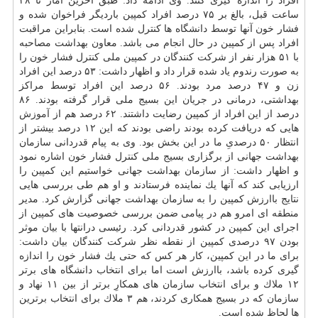
افراد را اندازه گیری كنند. وی ادامه داد: طبق آخرین آمار تا ۴۸
ساعت قبل، بالغ بر ۷۵ درصد افراد كمپین باردیگر فراخوان شده و
فشار خون آنها توسط دانشگاه ها كنترل شده است. بنابراین مراقبت
افراد پس از كمپین در حال انجام می باشد. معاون بهداشت مصاحبه
با ۵۱ هزار نفر از شركت كنندگان در كمپین ملی كنترل فشار خون را
به صورت رندوم یاد شده قرار داد و اظهار داشت: ۵۳ درصد این افراد
زن و ۴۷ درصد مرد بودند. ۵۶ درصد این افراد توسط مراكز
بهداشتی، درمانی در جریان این بسیج ملی قرار گرفته بودند. ۸۶
درصد از این افراد از كمپین رضایت داشتند. ۶۲ درصد هم از
آموزش
هایی كه دریافت كرده بودند راضی بودند كه این ۱۲ درصد بیشتر از
انتظار ۵۰ درصدیِ ما در این بخش بود. وی به پیام قدردانی سازمان
بهداشت جهانی از برگزاری بسیج ملی كنترل فشار خون اشاره نمود
و اظهار داشت: از سازمان بهداشت جهانی خواستیم این كمپین را
ارزیابی كند كه آنها یك نماینده فرستادند و او هم طی بررسی هایی
نتایج باارزش كمپین را به سازمان بهداشت جهانی گزارش كرد. مدیر
منطقه ای امرو هم در پیامی ضمن بررسی خصوصیت های كمپین از
اجرای این كمپین در كشور قدردانی كرد. رئیسی درانتها با بیان موثر
بودن ۹۷ درصدی كمپین از نقطه نظر شركت كنندگان بیان داشت:
برای ما در این كمپین، كار هر كس كه حتی یك فشار خون را اندازه
گیری كرده باشد، باارزش است اما برای انتخاب دانشگاه های برتر
۱۲ ملاك و برای انتخاب سازمان های همكارِ برتر از بین ۱۱ نهاد و
سازمان كه در بسیج همكاری كردند، هم ۳ ملاك برای انتخاب برترین
ها لحاظ شده است.