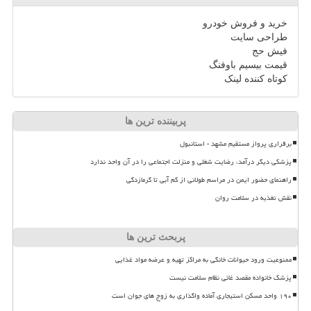
خرید و فروش خودرو
طراحی سایت
فیش حج
قیمت بیسیم باوفنگ
کوتاه کننده لینک
پربیننده ترین ها
برقراری پرواز مستقیم مشهد - استانبول
پزشکی دیگر درآمد، رضایت شغلی و منزلت اجتماعی را در آن واحد ندارد
راهنمای حضور ایمن در مراسم طولانی از کم آبی تا گرمازدگی
نقش تغذیه در سلامت روان
پربحث ترین ها
ممنوعیت ورود حیوانات خانگی به مراکز تهیه و عرضه مواد غذایی
پزشک خانواده مقصد غائی نظام سلامت نیست
۱۹۰ واحد مسکن استیجاری آماده واگذاری به زوج های جوان است