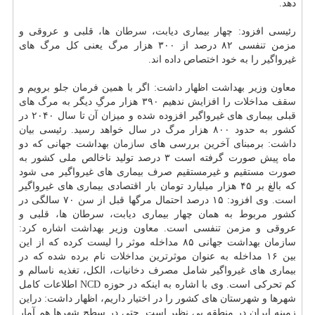
دهد.
رئیسی افزود: چهار بیماری دیابت،
سرطان
ها، قلبی و عروقی و
مزمن تنفسی ۸۲ درصد از ۳۰۰ هزار مرگ یعنی كل مرگ های
غیرواگیر را به خود اختصاص داده اند.
معاون وزیر بهداشت اظهار داشت: اگر با همین فرمان جلو برویم و
سقف مداخلات را افزایش ندهیم ۳۹۰ هزار مرگِ دیگر به مرگ های
قبلی بیماری های غیرواگیر افزوده شده و میزان آن تا سال ۲۰۴۰ در
كشور به حدود ۸۰۰ هزار مرگ در سال خواهد رسید. رئیسی بیان
داشت: برمبنای آخرین بررسی های
سازمان
بهداشت جهانی كه دو
ماه پیش صورت گرفته است ۳ درصد تولید ناخالص ملی كشور به
صورت مستقیم و غیرمستقیم صرف بیماری های غیرواگیر می شود
كه بالغ بر ۴۵ هزار میلیارد تومان بار اقتصادی بیماری های غیرواگیر
است. وی افزود: ۱۵ درصد احتمال مرگها قبل از سن ۷۰ سالگی در
كشور مربوط به همان چهار بیماری دیابت، سرطان ها، قلبی و
عروقی و مزمن تنفسی است. معاون وزیر بهداشت اشاره كرد:
سازمان بهداشت جهانی ۸۵ مداخله موثر را لیست كرده كه از این
بین ۱۶ مداخله به عنوان موثرترین مداخلات نام برده شده كه در
بیماری های غیرواگیر شامل مصرف دخانیات، الكل، تغذیه ناسالم و
كم تحركی است. وی با اشاره به اینكه در حوزه NCD اطلاعات كامل
شهرها و شهرستان های كشور را در اختیار داریم، اظهار داشت: دراین
زمینه ایران در منطقه بی نظیر است. حتی در سطح شهرها هم آمار