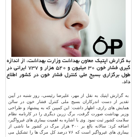
به گزارش اپتیك معاون بهداشت وزارت بهداشت، از اندازه
گیری فشار خون ۳۰ میلیون و ۵۴۰ هزار و ۷۳۷ ایرانی در
طول برگزاری بسیج ملی كنترل فشار خون در كشور اطلاع
داد.
به گزارش اپتیك به نقل از مهر، علیرضا رئیسی، روز شنبه در آیین
تقدیر از دست اندركاران بسیج ملی كنترل فشار خون در سالن
همایش های رازی، اظهار داشت: این كمپین كه به پیشنهاد و طراحی
وزیر بهداشت صورت گرفت، برگ زرین دیگری را در كارنامه نظام
سلامت كشور ثبت نمود. وی با اشاره به اهمیت بیماری های غیرواگیر،
اضافه كرد: سالانه بالغ بر ۳۰۰ هزار مرگ در كشور ما ناشی از
بیماری های غیرواگیر است كه ۷۶ درصد كل مرگ ها را تشكیل می