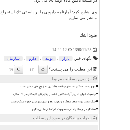
در نسبت تامین ماده اولیه بالا می برد.
منتشر می نماییم.
منبع:
اپتیك
1398/11/25
14:22:12
تگهای خبر:
بازار
,
تولید
,
دارو
,
سازمان
این مطلب را می پسندید؟
(0)
(1)
تازه ترین مطالب مرتبط
۱۹۰ واحد مسکن استیجاری آماده واگذاری به زوج های جوان است
وضعیت هوای ۵ روز آینده کشور هشدار رگبارهای تابستانی در ۷ استان
جنگ نباید بهانه ضعف عملکرد وزارت راه و شهرسازی در حوزه مسکن باشد
هشدار در رابطه با خطر مسمومیت خردسالان با این دارو
نظرات بینندگان در مورد این مطلب
ن