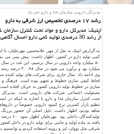
مدیركل دارویی سازمان غذا و دارو خبر داد
رشد ۱۷ درصدی تخصیص ارز شرقی به دارو
اپتیك: مدیركل دارو و مواد تحت كنترل سازمان غذ
از رشد 30 درصدی تولید كمی دارو امسال آگاهی داد.
به گزارش اپتیك به نقل از مهر، غلامحسین مهرعلیان، با ا
كمی تولید
دارو
در كشور، اظهار داشت: پیش بینی می نمایی
میلیارد بود و برآورد می شود در 
وی ادامه داد: سال جاری برای شركت های تولید كننده س
لحاظ كیفی سازی خطوط و تجهیز بوده است. فرهنگ و 
سازی در خطوط تولید دارویی كشور به جریان افتاده است 
مسئولیت اجتماعی شركت های دارویی است. مدیركل دا
تحت
كنترل
سازمان
غذا و دارو با اشاره به اینكه در ام
تنظیم
بازار
كمترین نرخ كمبود دارویی خصوصاً در داروها
شاهد بودیم، اظهار داشت: دلیل اصلی آن حضور پررنگ
تولیدكنندگان داخلی بود. 
یافته به ماده اولیه و جانبی برای تولید دارو در داخل كشو