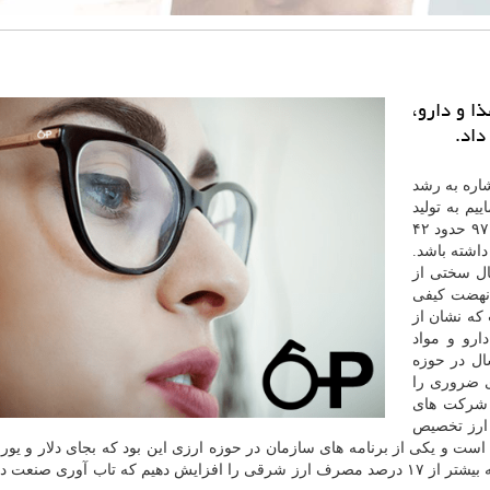
ا و دارو،
شاره به رشد
م به تولید
۵۰ میلیارد واحد دارویی در سال برسیم، این عدد در سال ۹۷ حدود ۴۲
سال ۹۸، ۳۰ درصد رشد داشته باشد.
ال سختی از
نهضت كیفی
كه نشان از
رو و مواد
سال در حوزه
ی ضروری را
 شركت های
مهرعلیان اظهار نمود: ۶۰ درصد ارز تخصیص
ر است و یكی از برنامه های سازمان در حوزه ارزی این بود كه بجای دلار و یورو
شرقی مثل یووان، لیر و روپیه استفاده كردیم و توانستیم به بیشتر از ۱۷ درصد مصرف ارز شرقی را افزایش دهیم كه تاب آوری 