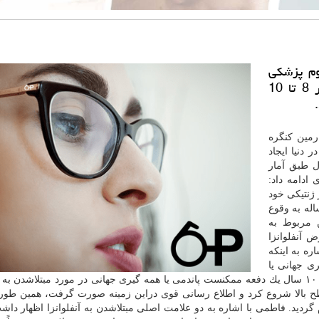
وم پزشكی
شهید بهشتی، اظهار داشت: ویروس آنفلوانزا هر 8 تا 10
رمین كنگره
دنیا ایجاد
ل طبق آمار
ادامه داد:
 ساختار ژنتیكی خود
له به وقوع
 مربوط به
 آنفلوانزا
ه به اینكه
گیری جهانی یا
پاندمی به وقوع پیوست، اظهار داشت: از آنجائیكه هر ۸ تا ۱۰ سال یك دفعه ممكنست پاندمی یا همه گیری جهانی در مورد مبتلاشدن
ح بالا شروع كرد و اطلاع رسانی قوی دراین زمینه صورت گرفت، همین طو
ردید. فاطمی با اشاره به دو علامت اصلی مبتلاشدن به آنفلوانزا اظهار داشت