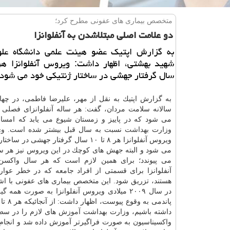
متخصص بیماری های عفونی مطرح كرد؛
دو علامت اصلی مبتلاشدن به آنفلوانزا
به گزارش اپتیك عضو هیئت علمی دانشگاه عل
سال گرفتار جهشی در ساختار ژنتیكی خود می شود.
به گزارش اپتیك به نقل از مهر، علیرضا فاطمی، در چها
سالانه سلامت مردان، گفت: هر ساله آنفلوانزای فصلی در 
می شود كه در پاییز و زمستان شیوع می یابد كه امسا
وزارت
بهداشت
نسبت به سال قبل بیشتر شده است. وی 
ویروس آنفلوانزا هر ۸ تا ۱۰ سال گرفتار جهشی در
می شود و البته جهش های كوچك در این ویروس نیز هر سا
می پیوندد؛ برای همین لازم است كه هر سال واكسن
آنفلوانزا برای قسمتی از افراد جامعه كه در خطر عوارض
هستند، تزریق شود. این متخصص بیماری های عفونی با اشار
در سال ۲۰۰۹ میلادی ویروس آنفلوانزا به صورت همه 
داشته باشیم، وزارت بهداشت
آموزش
های لازم را در سط
واكسیناسیون به صورت فراگیرتر آموزش داده شد و انجام گ