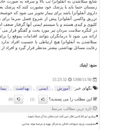
شایع مبتلاشدن به آنفلوانزا تب بالا و سرفه به صورت حا
زمستان حتما باید با
پزشك
خود مشورت كنند كه پزشك بعد از
داروی آنفلوآنزا باشد برای بیمار تجویز می شود كه خوشبخت
تزریق واكسن آنفلوانزا پیش از شروع فصل سرما برای زن
كلیوی و كبدی هستند و یا سیستم ایمنی آنها گرفتار ضعف است
در كنگره سلامت مردان نیز مورد بحث و گفتگو قرار می گ
ارائه می شود تا درمانگران بتوانند اقدامات بموقع را بر
مبتلاشدن به آنفلوانزا هیچ ارتباطی با جنسیت افراد ندارد
رعایت مسائل بهداشتی بیشتر مدنظر قرار گیرد و افراد از ت
منبع:
اپتیك
1398/11/30
15:23:32
تگهای خبر:
آموزش
,
ایمنی
,
بهداشت
,
بیمار
این مطلب را می پسندید؟
(0)
(1)
تازه ترین مطالب مرتبط
بیماری ای که کسی فکر نمی کند خردسالان به آن مبتلا شوند
ممنوعیت ورود حیوانات خانگی به مراکز تهیه و عرضه مواد غذایی