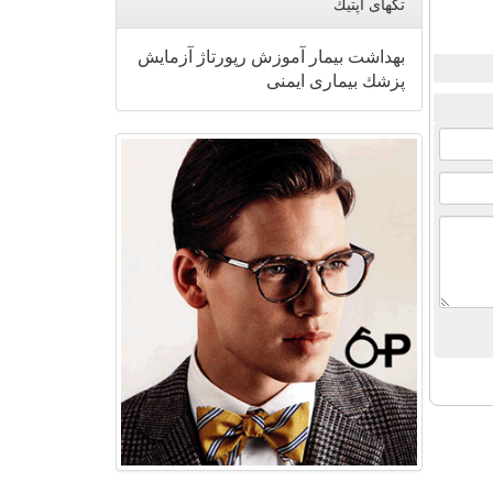
تگهای اپتیك
بهداشت
بیمار
آموزش
رپورتاژ
آزمایش
پزشك
بیماری
ایمنی