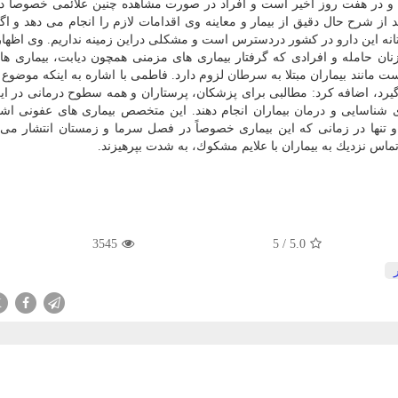
د و در هفت روز اخیر است و افراد در صورت مشاهده چنین علائمی خصوصاً در 
 شرح حال دقیق از بیمار و معاینه وی اقدامات لازم را انجام می دهد و اگر 
انه این
دارو
در كشور دردسترس است و مشكلی دراین زمینه نداریم. وی اظها
ان حامله و افرادی كه گرفتار بیماری های مزمنی همچون دیابت، بیماری ها
 مانند بیماران مبتلا به
سرطان
لزوم دارد. فاطمی با اشاره به اینكه موضوع آ
یرد، اضافه كرد: مطالبی برای پزشكان، پرستاران و همه سطوح درمانی در ای
ای شناسایی و
درمان
بیماران انجام دهند. این متخصص بیماری های عفونی اشا
 و تنها در زمانی كه این بیماری خصوصاً در فصل سرما و زمستان انتشار می یا
ماس نزدیك به بیماران با علایم مشكوك، به شدت بپرهیزند.
3545
5
/
5.0
X