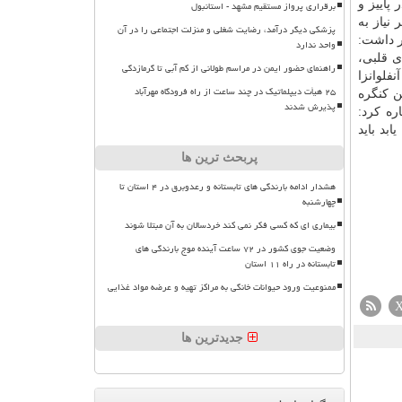
پاییز و
برقراری پرواز مستقیم مشهد - استانبول
نیاز به
پزشکی دیگر درآمد، رضایت شغلی و منزلت اجتماعی را در آن
ر داشت:
واحد ندارد
ی قلبی،
راهنمای حضور ایمن در مراسم طولانی از کم آبی تا گرمازدگی
نفلوانزا
۲۵ هیأت دیپلماتیک در چند ساعت از راه فرودگاه مهرآباد
ن كنگره
پذیرش شدند
ره كرد:
بد باید
پربحث ترین ها
هشدار ادامه بارندگی های تابستانه و رعدوبرق در ۴ استان تا
چهارشنبه
بیماری ای که کسی فکر نمی کند خردسالان به آن مبتلا شوند
وضعیت جوی کشور در ۷۲ ساعت آینده موج بارندگی های
تابستانه در راه ۱۱ استان
ممنوعیت ورود حیوانات خانگی به مراکز تهیه و عرضه مواد غذایی
جدیدترین ها