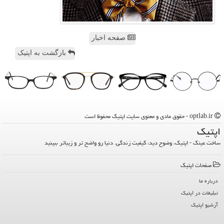
صفحه اخبار
بازگشت به اپتیک
optlab.ir - حقوق مادی و معنوی سایت اپتیك محفوظ است
اپتیك
ساخت عینک - اپتیک، وضوح دید، کیفیت زندگی. دنیا رو واضح تر و زیباتر ببینید
صفحات اپتیك
درباره ما
تبلیغات در اپتیك
آرشیو اپتیك