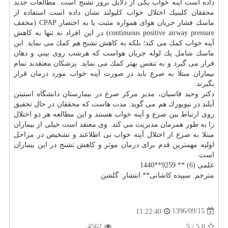
داده است آپنه خواب یكی از دلایل بروز تشنج است. مطالعات جدید
محققان كلینیك اختلال خواب كلیولند نشان داده است استفاده از
ماسك فشار جریان هوای همواره مثبت یا به اختصار CPAP (مخفف
continuous positive airway pressure) در این افراد نه تنها به كاهش
آپنه خواب كمك می كند؛ بلكه به كاهش تشنج هم كمك می نماید. این
ماسك شامل یك لوله جریان هواست كه هرشب روی بینی و دهان
قرار می گیرد و به تنفس بهتر كمك می نماید. پزشكان معتقدند تمام
بیماران مبتلا به صرع باید در صورت آپنه خواب مورد
درمان
قرار
بگیرند.
دكتر وحید قاسیان، مدیر مركز صرع در بیمارستان دانشگاه استیتن
آیلند در نیویورك هم می گوید: مدت هاست كه محققان در حال تحقیق
روی ارتباط بین صرع و آپنه خواب هستند و این مطالعه هر دو اختلال
را به طور همزمان مدیریت می كند. وی معتقد است خیلی از بیماران
مبتلا به صرع از اختلال آپنه خواب بی اطلاعند و تشخیص در مراحل
اولیه مهمترین قدم برای
درمان
موثر و كاهش تشنج در این بیماران
است.
علمی (6) ** 9259**1440
مترجم: سپیده كاشانی** انتشار: گلشن
1396/09/15
11:22:40
4562
5
/
5.0