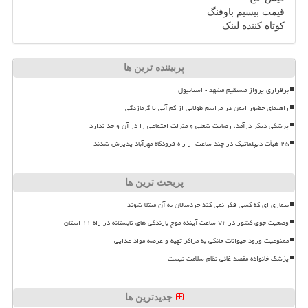
قیمت بیسیم باوفنگ
کوتاه کننده لینک
پربیننده ترین ها
برقراری پرواز مستقیم مشهد - استانبول
راهنمای حضور ایمن در مراسم طولانی از کم آبی تا گرمازدگی
پزشکی دیگر درآمد، رضایت شغلی و منزلت اجتماعی را در آن واحد ندارد
۲۵ هیأت دیپلماتیک در چند ساعت از راه فرودگاه مهرآباد پذیرش شدند
پربحث ترین ها
بیماری ای که کسی فکر نمی کند خردسالان به آن مبتلا شوند
وضعیت جوی کشور در ۷۲ ساعت آینده موج بارندگی های تابستانه در راه ۱۱ استان
ممنوعیت ورود حیوانات خانگی به مراکز تهیه و عرضه مواد غذایی
پزشک خانواده مقصد غائی نظام سلامت نیست
جدیدترین ها