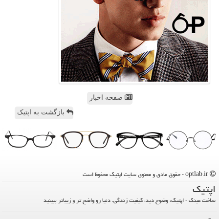
صفحه اخبار
بازگشت به اپتیک
optlab.ir - حقوق مادی و معنوی سایت اپتیك محفوظ است
اپتیك
ساخت عینک - اپتیک، وضوح دید، کیفیت زندگی. دنیا رو واضح تر و زیباتر ببینید