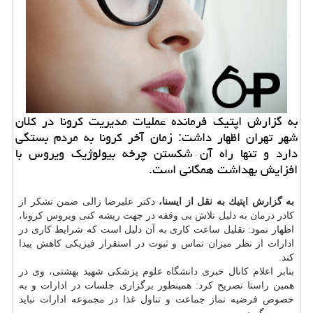
به گزارش اپتیك فرمانده عملیات مدیریت كرونا در كلان
شهر تهران اظهار داشت: زمان آخر كرونا به مردم بستگی
دارد و تنها راه آن شكستن چرخه بیولوژیك ویروس با
افزایش بهداشت همگانی است.
به گزارش اپتیك به نقل از ایسنا،
دكتر علیرضا زالی ضمن تشكر از
كادر
درمان
به دلیل تلاش بی وقفه در جهت ریشه كنی ویروس كرونا،
اظهار نمود: تقلیل ساعت كاری به آن دلیل است كه شرایط كاری در
ادارات از نظر میزان تماس و ثبوت در استقرار فیزیكی كاهش پیدا
كند.
بنابر اعلام كانال خبری
دانشگاه
علوم پزشكی شهید بهشتی، وی در
همین راستا تصریح كرد: همینطور برگزاری جلسات در ادارات و به
خصوص فرضیه نماز جماعت و تناول غذا در مجموعه ادارات نباید