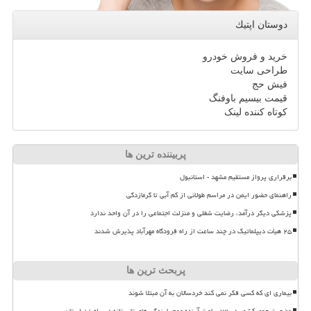
دوستان اپتیك
خرید و فروش خودرو
طراحی سایت
فیش حج
قیمت بیسیم باوفنگ
کوتاه کننده لینک
پربیننده ترین ها
برقراری پرواز مستقیم مشهد - استانبول
راهنمای حضور ایمن در مراسم طولانی از کم آبی تا گرمازدگی
پزشکی دیگر درآمد، رضایت شغلی و منزلت اجتماعی را در آن واحد ندارد
۲۵ هیأت دیپلماتیک در چند ساعت از راه فرودگاه مهرآباد پذیرش شدند
پربحث ترین ها
بیماری ای که کسی فکر نمی کند خردسالان به آن مبتلا شوند
وضعیت جوی کشور در ۷۲ ساعت آینده موج بارندگی های تابستانه در راه ۱۱ استان