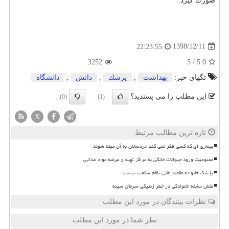
صورت گیرد.
1398/12/11
22:23:55
3252
5
/
5.0
تگهای خبر:
بهداشت
,
پزشك
,
دانش
,
دانشگاه
این مطلب را می پسندید؟
(0)
(1)
X
تازه ترین مطالب مرتبط
بیماری ای که کسی فکر نمی کند خردسالان به آن مبتلا شوند
ممنوعیت ورود حیوانات خانگی به مراکز تهیه و عرضه مواد غذایی
پزشک خانواده مقصد غائی نظام سلامت نیست
نقش سابقه خانوادگی در خطر ژنتیکی سرطان سینه
نظرات بینندگان در مورد این مطلب
نظر شما در مورد این مطلب