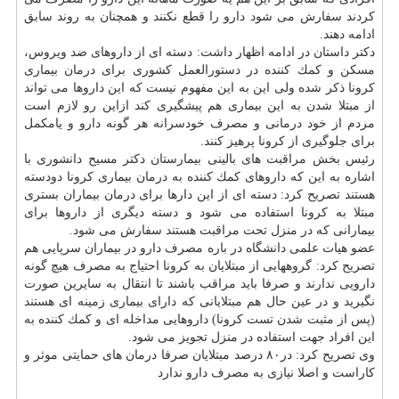
كردند سفارش می شود دارو را قطع نكنند و همچنان به روند سابق
ادامه دهند.
دكتر داستان در ادامه اظهار داشت: دسته ای از داروهای ضد ویروس،
مسكن و كمك كننده در دستورالعمل كشوری برای درمان بیماری
كرونا ذكر شده ولی این به این مفهوم نیست كه این داروها می تواند
از مبتلا شدن به این بیماری هم پیشگیری كند ازاین رو لازم است
مردم از خود درمانی و مصرف خودسرانه هر گونه دارو و یامكمل
برای جلوگیری از كرونا پرهیز كنند.
رئیس بخش مراقبت های بالینی بیمارستان دكتر مسیح دانشوری با
اشاره به این كه داروهای كمك كننده به درمان بیماری كرونا دودسته
هستند تصریح كرد: دسته ای از این دارها برای درمان بیماران بستری
مبتلا به كرونا استفاده می شود و دسته دیگری از داروها برای
بیمارانی كه در منزل تحت مراقبت هستند سفارش می شود.
عضو هیات علمی دانشگاه در باره مصرف دارو در بیماران سرپایی هم
تصریح كرد: گروههایی از مبتلایان به كرونا احتیاج به مصرف هیچ گونه
دارویی ندارند و صرفا باید مراقب باشند تا انتقال به سایرین صورت
نگیرید و در عین حال هم مبتلایانی كه دارای بیماری زمینه ای هستند
(پس از مثبت شدن تست كرونا) داروهایی مداخله ای و كمك كننده به
این افراد جهت استفاده در منزل تجویز می شود.
وی تصریح كرد: در۸۰ درصد مبتلایان صرفا درمان های حمایتی موثر و
كاراست و اصلا نیازی به مصرف دارو ندارد