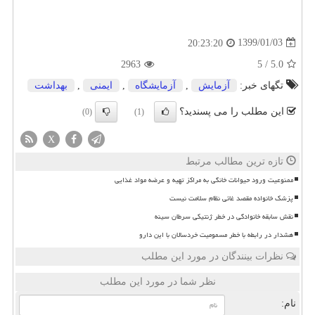
1399/01/03
20:23:20
2963
5
/
5.0
تگهای خبر:
آزمایش
,
آزمایشگاه
,
ایمنی
,
بهداشت
این مطلب را می پسندید؟
(0)
(1)
X
تازه ترین مطالب مرتبط
ممنوعیت ورود حیوانات خانگی به مراکز تهیه و عرضه مواد غذایی
پزشک خانواده مقصد غائی نظام سلامت نیست
نقش سابقه خانوادگی در خطر ژنتیکی سرطان سینه
هشدار در رابطه با خطر مسمومیت خردسالان با این دارو
نظرات بینندگان در مورد این مطلب
نظر شما در مورد این مطلب
نام: