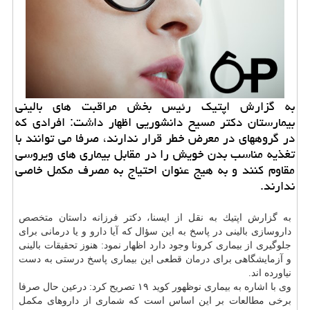
به گزارش اپتیك رئیس بخش مراقبت های بالینی
بیمارستان دكتر مسیح دانشوریی اظهار داشت: افرادی كه
در گروههای در معرض خطر قرار ندارند، صرفا می توانند با
تغذیه مناسب بدن خویش را در مقابل بیماری های ویروسی
مقاوم كنند و به هیج عنوان احتیاج به مصرف مكمل خاصی
ندارند.
به گزارش اپتیك به نقل از ایسنا، دكتر فرزانه داستان
متخصص
داروسازی بالینی در پاسخ به این سؤال كه آیا
دارو
و یا درمانی برای
جلوگیری از بیماری كرونا وجود دارد اظهار نمود: هنوز تحقیقات بالینی
و آزمایشگاهی برای
درمان
قطعی این بیماری پاسخ درستی به دست
نیاورده اند.
وی با اشاره به بیماری نوظهور كوید ۱۹ تصریح كرد: درعین حال صرفا
برخی مطالعات بر این اساس است كه شماری از داروهای مكمل