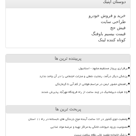
دوستان اپتیك
خرید و فروش خودرو
طراحی سایت
فیش حج
قیمت بیسیم باوفنگ
کوتاه کننده لینک
پربیننده ترین ها
برقراری پرواز مستقیم مشهد - استانبول
پزشکی دیگر درآمد، رضایت شغلی و منزلت اجتماعی را در آن واحد ندارد
راهنمای حضور ایمن در مراسم طولانی از کم آبی تا گرمازدگی
۲۵ هیأت دیپلماتیک در چند ساعت از راه فرودگاه مهرآباد پذیرش شدند
پربحث ترین ها
وضعیت جوی کشور در ۷۲ ساعت آینده موج بارندگی های تابستانه در راه ۱۱ استان
ممنوعیت ورود حیوانات خانگی به مراکز تهیه و عرضه مواد غذایی
پزشک خانواده مقصد غائی نظام سلامت نیست