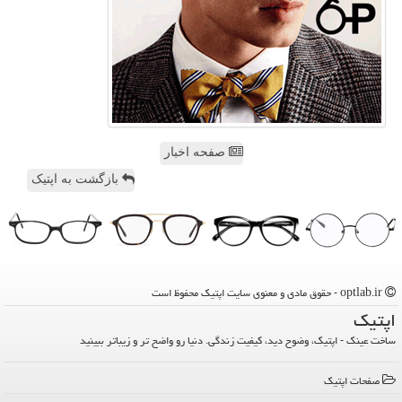
صفحه اخبار
بازگشت به اپتیک
optlab.ir - حقوق مادی و معنوی سایت اپتیك محفوظ است
اپتیك
ساخت عینک - اپتیک، وضوح دید، کیفیت زندگی. دنیا رو واضح تر و زیباتر ببینید
صفحات اپتیك