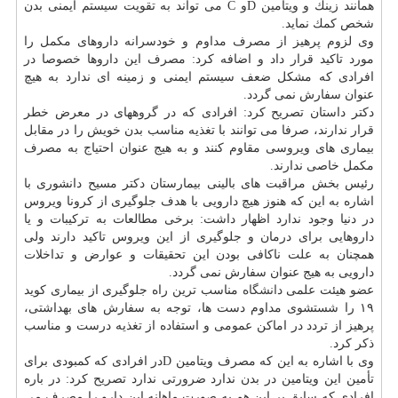
همانند زینك و ویتامین Dو C می تواند به تقویت سیستم ایمنی بدن
شخص كمك نماید.
وی لزوم پرهیز از مصرف مداوم و خودسرانه داروهای مكمل را
مورد تاكید قرار داد و اضافه كرد: مصرف این داروها خصوصا در
افرادی كه مشكل ضعف سیستم ایمنی و زمینه ای ندارد به هیچ
عنوان سفارش نمی گردد.
دكتر داستان تصریح كرد: افرادی كه در گروههای در معرض خطر
قرار ندارند، صرفا می توانند با تغذیه مناسب بدن خویش را در مقابل
بیماری های ویروسی مقاوم كنند و به هیج عنوان احتیاج به مصرف
مكمل خاصی ندارند.
رئیس بخش مراقبت های بالینی بیمارستان دكتر مسیح دانشوری با
اشاره به این كه هنوز هیچ دارویی با هدف جلوگیری از كرونا ویروس
در دنیا وجود ندارد اظهار داشت: برخی مطالعات به تركیبات و یا
داروهایی برای درمان و جلوگیری از این ویروس تاكید دارند ولی
همچنان به علت ناكافی بودن این تحقیقات و عوارض و تداخلات
دارویی به هیج عنوان سفارش نمی گردد.
عضو هیئت علمی
دانشگاه
مناسب ترین راه جلوگیری از بیماری كوید
۱۹ را شستشوی مداوم دست ها، توجه به سفارش های بهداشتی،
پرهیز از تردد در اماكن عمومی و استفاده از تغذیه درست و مناسب
ذكر كرد.
وی با اشاره به این كه مصرف ویتامین Dدر افرادی كه كمبودی برای
تأمین این ویتامین در بدن ندارد ضرورتی ندارد تصریح كرد: در باره
افرادی كه سابق بر این هم یه صورت ماهانه این دارو را مصرف می