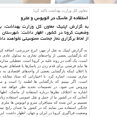
معاون كل وزارت بهداشت تاكید كرد؛
استفاده از ماسك در اتوبوس و مترو
به گزارش اپتیك معاون كل وزارت بهداشت، با 
وضعیت كرونا در كشور، اظهار داشت: شهرستان 
از لحاظ برگزاری نماز جماعت ممنوعیتی نخواهند دا
به گزارش اپتیک به نقل از مهر، ایرج حریرچی، اضافه کرد
که بازگشایی بعضی از واحدهای تجاری به مدلول عادی
است، یک آفت در روند غلبه بر کرونا است. تعطیلی مدار
ها نباید فرصتی برای قدم زدن در پاساژها یا فضاهای تفر
با اعلان اینکه بازگشایی بعضی از واحدهای اقتصادی به م
سازی نیست، اشاره کرد: با اختیاراتی که ستاد مقابله با
است، اگر ببینیم که بازگشایی ها لطمه زا است و مو
ویروس می شود، در تصمیمات تجدید نظر خواهد شد. 
اشاره به اختلاف نظرها درباره استفاده از ماسک، اظها
آنجایی که در کشور ما از حمل و نقل عمومی استفاده زیا
تصمیم بر این شده که مسافران مترو و اتوبوس ها ملزم ب
خانگی استفاده می نمایند که در کشور ما چندان رایج نیس
وضعیت فراگیری کرونا در ایران و جهان، اظهار داشت: ایر