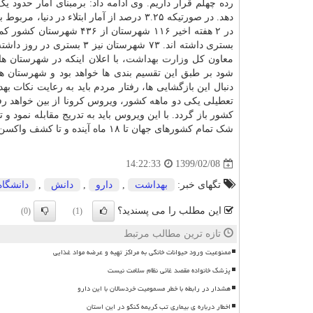
دهد. در صورتیکه ۳.۲۵ درصد از آمار ابتلاء
معاون کل
وزارت بهداشت
، با اعلان اینکه در شهرستان
شود بر طبق این تقسیم بندی ها خواهد بود و شهرستان ه
دنبال این بازگشایی ها، رفتار مردم باید به رعایت نکات 
تعطیلی یکی دو ماهه کشور، ویروس کرونا از بین خواهد 
کشور باز گردد. با این ویروس باید به تدریج مقابله نمود و 
شک تمام کشورهای جهان تا ۱۸ ماه آینده و تا کشف واکسن و داروی مؤثر، درگیر ویروس کرونا خواهند بود.
1399/02/08
14:22:33
تگهای خبر:
بهداشت
,
دارو
,
دانش
,
دانشگاه
این مطلب را می پسندید؟
(0)
(1)
تازه ترین مطالب مرتبط
ممنوعیت ورود حیوانات خانگی به مراکز تهیه و عرضه مواد غذایی
پزشک خانواده مقصد غائی نظام سلامت نیست
هشدار در رابطه با خطر مسمومیت خردسالان با این دارو
اخطار درباره ی بیماری تب کریمه کنگو در این استان