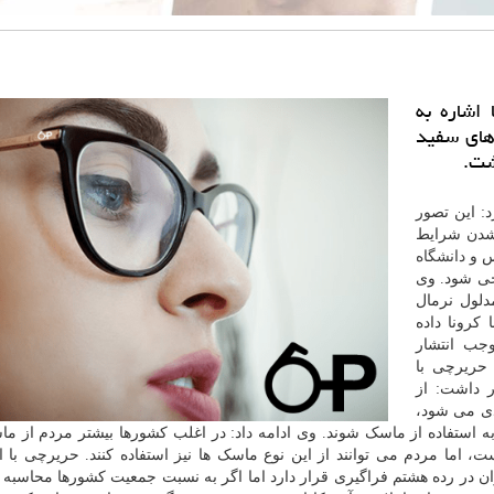
اشاره به
های سفید
شت.
: این تصور
 شدن شرایط
س و
دانشگاه
یحی شود. وی
دلول نرمال
 کرونا داده
جب انتشار
حریرچی با
ر داشت: از
دی می شود،
ه استفاده از ماسک شوند. وی ادامه داد: در اغلب کشورها بیشتر مردم از م
ت، اما مردم می توانند از این نوع ماسک ها نیز استفاده کنند. حریرچی با ا
ان در رده هشتم فراگیری قرار دارد اما اگر به نسبت جمعیت کشورها محاسبه 