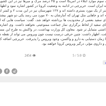
رده چهلم قرار داریم. وی ادامه داد: برمبنای آمار حدود یک سوم موارد ابتلاء در آمریکا است و ۲۵ درصد مرگ و میر
 در دنیا، مربوط به ایران است. حریرچی در ادامه به وضعیت کرونا در کشور اشاره نمود و اظ
بستری داشته اند. ۷۳ شهرستان نیز ۳ بستری در روز داشته اند و جاهایی مثل تهران که آمارشان به ۷۰ مورد می ر
 های سفید بعضی از محدودیت ها برداشته خواهد شد، گفت: سیاست هایی که ا
ای سفید از لحاظ برگزاری نماز جماعت ممنوعیتی نخواهند داشت. وی اشاره 
بهداشتی متمایل تر شود. معاون کل وزارت
بهداشت
، در واکنش به طرح این مسال
رفت، اظهار داشت: چنین حرفی درست نیست چون ویروس می تواند از نقطه د
تا زمان دستیابی به
دارو
و واکسن، وجود ویروس را پذیرفت. حریرچی اضافه کر
2454
5
/
5.0
X