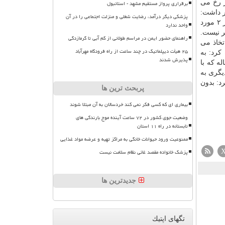
ها نیز در این کشور رخ می
برقراری پرواز مستقیم مشهد - استانبول
هار داشت:
پزشکی دیگر درآمد، رضایت شغلی و منزلت اجتماعی را در آن
در ۲ هفته اخیر ۱۱۶ شهرستان از ۴۳۶ شهرستان کشور کمتر از یک مورد بستری داشته اند و ۱۲۷ شهرستان نیز در این مدت ۲ و کمتر از ۲ مورد
واحد ندارد
سد یکی دو شهر بیشتر نیست.
راهنمای حضور ایمن در مراسم طولانی از کم آبی تا گرمازدگی
تخاذ می
۲۵ هیأت دیپلماتیک در چند ساعت از راه فرودگاه مهرآباد
کرد: به
پذیرش شدند
ه که با
یگری به
د: بدون
پربحث ترین ها
بیماری ای که کسی فکر نمی کند خردسالان به آن مبتلا شوند
وضعیت جوی کشور در ۷۲ ساعت آینده موج بارندگی های
تابستانه در راه ۱۱ استان
ممنوعیت ورود حیوانات خانگی به مراکز تهیه و عرضه مواد غذایی
پزشک خانواده مقصد غائی نظام سلامت نیست
جدیدترین ها
تگهای اپتیك