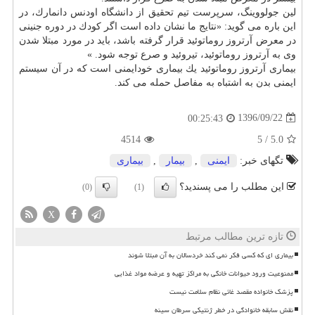
لین جولووینگ، سرپرست تیم تحقیق از دانشگاه اودنس دانمارك، در
این باره می گوید: «نتایج ما نشان داده است اگر كودك در دوره جنینی
در معرض آرتروز روماتوئید قرار گرفته باشد، باید در مورد مبتلا شدن
وی به آرتروز روماتوئید، تیروئید و صرع توجه شود. »
بیماری آرتروز روماتوئید یك بیماری خودایمنی است كه در آن سیستم
ایمنی بدن به اشتباه به مفاصل حمله می كند.
1396/09/22
00:25:43
4514
5
/
5.0
تگهای خبر:
ایمنی
,
بیمار
,
بیماری
این مطلب را می پسندید؟
(0)
(1)
X
تازه ترین مطالب مرتبط
بیماری ای که کسی فکر نمی کند خردسالان به آن مبتلا شوند
ممنوعیت ورود حیوانات خانگی به مراکز تهیه و عرضه مواد غذایی
پزشک خانواده مقصد غائی نظام سلامت نیست
نقش سابقه خانوادگی در خطر ژنتیکی سرطان سینه