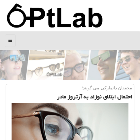
منو
محققان دانماركی می گویند؛
احتمال ابتلای نوزاد به آرتروز مادر