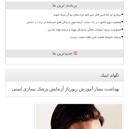
پربحث ترین ها
بیماری ای که کسی فکر نمی کند خردسالان به آن مبتلا شوند
وضعیت جوی کشور در ۷۲ ساعت آینده موج بارندگی های تابستانه در راه ۱۱ استان
ممنوعیت ورود حیوانات خانگی به مراکز تهیه و عرضه مواد غذایی
پزشک خانواده مقصد غائی نظام سلامت نیست
جدیدترین ها
تگهای اپتیك
بهداشت
بیمار
آموزش
رپورتاژ
آزمایش
پزشك
بیماری
ایمنی