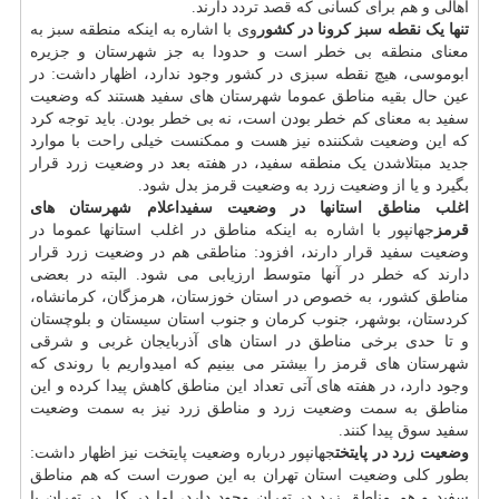
اهالی و هم برای کسانی که قصد تردد دارند.
تنها یک نقطه سبز کرونا در کشور
وی با اشاره به اینکه منطقه سبز به
معنای منطقه بی خطر است و حدودا به جز شهرستان و جزیره
ابوموسی، هیچ نقطه سبزی در کشور وجود ندارد، اظهار داشت: در
عین حال بقیه مناطق عموما شهرستان های سفید هستند که وضعیت
سفید به معنای کم خطر بودن است، نه بی خطر بودن. باید توجه کرد
که این وضعیت شکننده نیز هست و ممکنست خیلی راحت با موارد
جدید مبتلاشدن یک منطقه سفید، در هفته بعد در وضعیت زرد قرار
بگیرد و یا از وضعیت زرد به وضعیت قرمز بدل شود.
اغلب مناطق استانها در وضعیت سفید
اعلام شهرستان های
قرمز
جهانپور با اشاره به اینکه مناطق در اغلب استانها عموما در
وضعیت سفید قرار دارند، افزود: مناطقی هم در وضعیت زرد قرار
دارند که خطر در آنها متوسط ارزیابی می شود. البته در بعضی
مناطق کشور، به خصوص در استان خوزستان، هرمزگان، کرمانشاه،
کردستان، بوشهر، جنوب کرمان و جنوب استان سیستان و بلوچستان
و تا حدی برخی مناطق در استان های آذربایجان غربی و شرقی
شهرستان های قرمز را بیشتر می بینیم که امیدواریم با روندی که
وجود دارد، در هفته های آتی تعداد این مناطق کاهش پیدا کرده و این
مناطق به سمت وضعیت زرد و مناطق زرد نیز به سمت وضعیت
سفید سوق پیدا کنند.
وضعیت زرد در پایتخت
جهانپور درباره وضعیت پایتخت نیز اظهار داشت:
بطور کلی وضعیت استان تهران به این صورت است که هم مناطق
سفید و هم مناطق زرد در تهران وجود دارد، اما در کل در تهران با