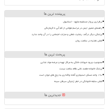
پربیننده ترین ها
برقراری پرواز مستقیم مشهد - استانبول
راهنمای حضور ایمن در مراسم طولانی از کم آبی تا گرمازدگی
پزشکی دیگر درآمد، رضایت شغلی و منزلت اجتماعی را در آن واحد ندارد
نقش تغذیه در سلامت روان
پربحث ترین ها
ممنوعیت ورود حیوانات خانگی به مراکز تهیه و عرضه مواد غذایی
پزشک خانواده مقصد غائی نظام سلامت نیست
۱۹۰ واحد مسکن استیجاری آماده واگذاری به زوج های جوان است
نقش سابقه خانوادگی در خطر ژنتیکی سرطان سینه
جدیدترین ها