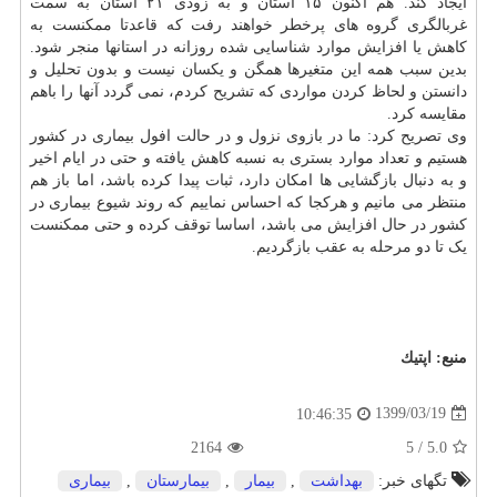
ایجاد کند. هم اکنون ۱۵ استان و به زودی ۲۱ استان به سمت
غربالگری گروه های پرخطر خواهند رفت که قاعدتا ممکنست به
کاهش یا افزایش موارد شناسایی شده روزانه در استانها منجر شود.
بدین سبب همه این متغیرها همگن و یکسان نیست و بدون تحلیل و
دانستن و لحاظ کردن مواردی که تشریح کردم، نمی گردد آنها را باهم
مقایسه کرد.
وی تصریح کرد: ما در بازوی نزول و در حالت افول بیماری در کشور
هستیم و تعداد موارد بستری به نسبه کاهش یافته و حتی در ایام اخیر
و به دنبال بازگشایی ها امکان دارد، ثبات پیدا کرده باشد، اما باز هم
منتظر می مانیم و هرکجا که احساس نماییم که روند شیوع بیماری در
کشور در حال افزایش می باشد، اساسا توقف کرده و حتی ممکنست
یک تا دو مرحله به عقب بازگردیم.
منبع:
اپتیك
1399/03/19
10:46:35
2164
5
/
5.0
تگهای خبر:
بهداشت
,
بیمار
,
بیمارستان
,
بیماری