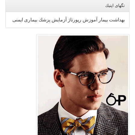
تگهای اپتیك
بهداشت
بیمار
آموزش
رپورتاژ
آزمایش
پزشك
بیماری
ایمنی