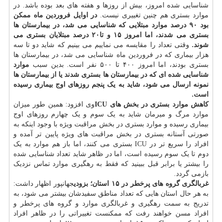
شناسایی شده امروز، بیش از روزها و هفته های بعد بوده باشد. در
موارد بستری هم چنین تغییری نیست.
در اوایل فروردین ماه ممکن
بود ۹۰ درصد موارد مبتلایی که شناسایی می شد، در بیمارستان ها
بستری می شدند، اما امروز ۱۵ و تا۲۰ درصد مبتلایان بستری می
شوند.
وقتی تعداد را مقایسه می نماییم می بینیم که شاید دو تا سه
هزار بیماری که در فروردین ماه شناسایی می شد، در بیمارستان ها
بستری بودند، اما امروز ۴۰۰ تا ۵۰۰ نفر است. بدین سبب
موارد
شناسایی شده ای که در بیمارستان ها بستری شدند یا از بیمارستان ها
نمونه ارسال می شود، شاید به یک پنجم روزهای اوج بیماری رسیده
است.
کاهش موارد بستری در بخش های ICU
وی افزود: همین طور میزان
موارد مرگ و میرمان شاید به یک سوم و یک چهارم روزهای اوج
بیماری رسیده و موارد بستری در بخش مراقبت ویژه با وجود اینکه به
صورتی آستانه بستری در بخش مراقبت های ویژه پایین تر آمده و
افراد را سریع تر در ICU بستری می کنند، اما باز هم موارد به یک
دوم تا یک سوم رسیده است، اما در ظاهر شاید تعداد شناسایی شده
را بیشتر یا برابر قبل ببینید که فقط به رهگیری موارد تماس نزدیک
بازمی گردد.
غربالگری گروه های پرخطر در ۱۵ استان؛ بزودی
جهانپور اظهار داشت:
به هر حال استان هایی که تعداد مناطق سفیدشان بیشتر می شود، به
تدریج به سمت رهگیری و غربالگری موارد و گروه های پرخطر و
افراد مسن خواهند رفت که ممکنست تغییراتی را در ظاهر افراد