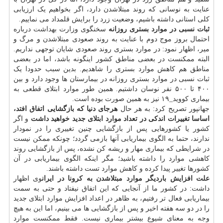
عنایت به نوسانی که روند مبتلاشدن دارد، اگر بخواهیم یک ارزیابی
کلی استانی داشته باشیم، وضعیت زرد را برایش قلمداد می نماییم.
ثبات نسبی در موارد بستری روزانه
سخنگوی وزارت
بهداشت
درباره
احتمال بروز موج دوم با عنایت به روند صعودی مبتلاشدن و مرگ و
میر، اظهار نمود: در موارد بستری روند صعودی شایان توجهی نداریم.
البته ممکنست در بعضی مناطق کشور اینگونه باشد، اما در بعضی
مناطق هم کاهش موارد بستری را شاهدیم. بدین سبب حدودا یک
ثبات نسبی در موارد بستری روزانه در بیمارستان ها وجود دارد و بین
۴۰۰ تا ۵۰۰ نفر نوسان داشتیم. همین طور موارد ابتلای قطعی به
بیماری کووید_۱۹ نیز به همین صورت بوده است.
جهانپور تصریح کرد: به هر حال
هرجای دنیا که بازگشایی اتفاق افتد،
اساسا تغییرات اندکی در تعداد موارد ابتلای جدید خواهید داشت
و اگر
کشور یا کشورهایی پس از بازگشایی چنین تغییری را در نمودار
ندارند، حتما به الگوی بیماریابی آنها بازمی گردد؛ چونکه ممکن نیست
در شرایطی که بیماری مهار و ریشه کن نشده، پس از بازگشایی روند
کاهشی موارد را داشته باشید؛ مگر اینکه الگوی بیماریابی در آن
کشورها تغییر پیدا کرده و کاهش موارد تست داشته باشند.
علت افزایش باردیگر موارد مبتلاشدن به کرونا در ایران
وی اظهار
داشت: در کشور ما از آنجایی که این اتفاق نیفتاد و حتی به سمت
بیماریابی فعال تر رفتیم، به ظاهر در اعداد افزایش موارد ابتلای جدید
را در دو سه هفته اخیر و پس از بازگشایی ها می بینیم، اما این به هیچ
وجه به معنای شیوع بیشتر بیماری نیست. فقط ممکنست موارد