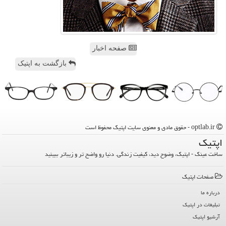
صفحه اخبار
بازگشت به اپتیک
optlab.ir - حقوق مادی و معنوی سایت اپتیك محفوظ است
اپتیك
ساخت عینک - اپتیک، وضوح دید، کیفیت زندگی. دنیا رو واضح تر و زیباتر ببینید
صفحات اپتیك
درباره ما
تبلیغات در اپتیك
آرشیو اپتیك