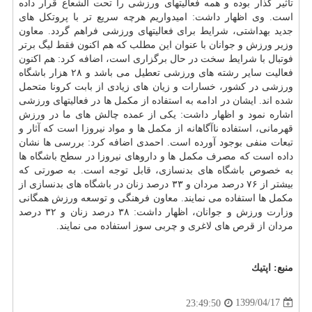
تاثیر گذار بوده و همه فعالیتهای ورزشی را تحت الشعاع قرار داده
است. وی اظهار داشت: امیدواریم هرچه سریع تر با پروتکل های
جدید بهداشتی، شرایط برای فعالیتهای ورزشی فراهم گردد. معاون
وزیر ورزش و جوانان با عنوان این مطلب که هم اکنون فقط لیگ برتر
فوتبال با شرایط سخت در حال برگزاری است، اضافه کرد: هم اکنون
فعالیت سایر رشته های ورزشی تعطیل می باشد و ۲۸ هزار باشگاه
ورزشی در کشور، خسارات و زیان های زیادی از بابت کرونا متحمل
شده اند. ایشان در ادامه به استفاده از مکمل ها در فعالیتهای ورزشی
اشاره نمود و اظهار داشت: یکی از عمده چالش های ما در ورزش
قهرمانی، استفاده ناآگاهانه از مکمل ها و مواد نیروزا است که آثار و
تبعات منفی بوجود آورده است. احمدی اضافه کرد: بررسی ها نشان
داده است که مصرف مکمل ها و داروهای نیروزا در سطح باشگاه ها
به خصوص باشگاه های بدنسازی، قابل توجه است. به صورتی که
بیشتر از ۷۶ درصد مردان و ۳۳ درصد زنان در باشگاه های بدنسازی از
مکمل ها استفاده می نمایند. معاون فرهنگی و توسعه ورزش همگانی
وزارت ورزش و جوانان، اظهار داشت: ۳۸ درصد زنان و ۳۲ درصد
مردان از قرص های لاغری و چربی سوز استفاده می نمایند.
منبع:
اپتیك
1399/04/17
23:49:50