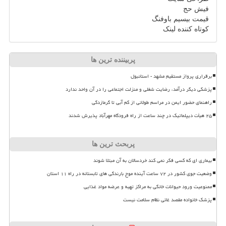
فیش حج
قیمت بیسیم باوفنگ
کوتاه کننده لینک
پربیننده ترین ها
برقراری پرواز مستقیم مشهد - استانبول
پزشکی دیگر درآمد، رضایت شغلی و منزلت اجتماعی را در آن واحد ندارد
راهنمای حضور ایمن در مراسم طولانی از کم آبی تا گرمازدگی
۲۵ هیأت دیپلماتیک در چند ساعت از راه فرودگاه مهرآباد پذیرش شدند
پربحث ترین ها
بیماری ای که کسی فکر نمی کند خردسالان به آن مبتلا شوند
وضعیت جوی کشور در ۷۲ ساعت آینده موج بارندگی های تابستانه در راه ۱۱ استان
ممنوعیت ورود حیوانات خانگی به مراکز تهیه و عرضه مواد غذایی
پزشک خانواده مقصد غائی نظام سلامت نیست