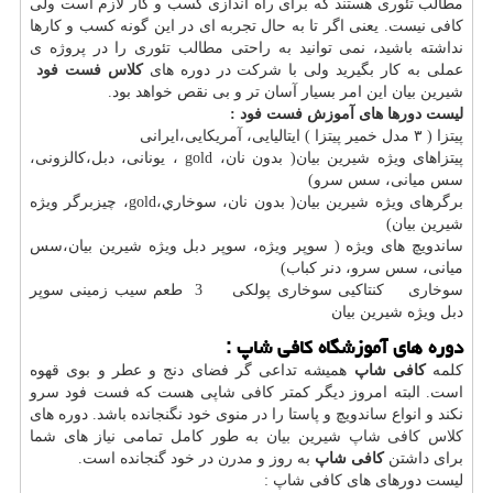
مطالب تئوری هستند که برای راه اندازی کسب و کار لازم است ولی
کافی نیست. یعنی اگر تا به حال تجربه ای در این گونه کسب و کارها
نداشته باشید، نمی توانید به راحتی مطالب تئوری را در پروژه ی
عملی به کار بگیرید ولی با شرکت در دوره های
کلاس فست فود
شیرین بیان این امر بسیار آسان تر و بی نقص خواهد بود.
لیست دورها های آموزش فست فود :
پيتزا ( ٣ مدل خمير پيتزا ) ايتاليايی، آمريكايی،ايرانی
پيتزاهای ويژه شيرين بيان( بدون نان، gold ، يونانی، دبل،كالزونی،
سس ميانی، سس سرو)
برگرهای ويژه شيرين بيان( بدون نان، سوخاري،gold، چيزبرگر ويژه
شيرين بيان)
ساندويچ های ويژه ( سوپر ويژه، سوپر دبل ويژه شيرين بيان،سس
ميانی، سس سرو، دنر كباب)
سوخاری كنتاكيی سوخاری پولكی 3 طعم سيب زمينی سوپر
دبل ويژه شيرين بيان
دوره های آموزشگاه کافی شاپ :
کلمه
کافی شاپ
همیشه تداعی گر فضای دنج و عطر و بوی قهوه
است. البته امروز دیگر کمتر کافی شاپی هست که فست فود سرو
نکند و انواع ساندویچ و پاستا را در منوی خود نگنجانده باشد. دوره های
کلاس کافی شاپ
شیرین بیان به طور کامل تمامی نیاز های شما
برای داشتن
کافی شاپ
به روز و مدرن در خود گنجانده است.
لیست دورهای های کافی شاپ :