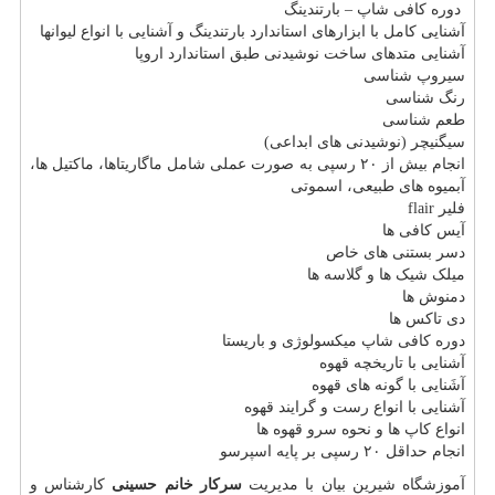
دوره کافی شاپ – بارتندینگ
آشنایی کامل با ابزارهای استاندارد بارتندینگ و آشنایی با انواع لیوانها
آشنایی متدهای ساخت نوشیدنی طبق استاندارد اروپا
سیروپ شناسی
رنگ شناسی
طعم شناسی
سیگنیچر (نوشیدنی های ابداعی)
انجام بیش از ٢۰ رسپی به صورت عملی شامل ماگاریتاها، ماکتیل ها،
آبمیوه های طبیعی، اسموتی
فلیر flair
آیس کافی ها
دسر بستنی های خاص
میلک شیک ها و گلاسه ها
دمنوش ها
دی تاکس ها
دوره کافی شاپ میکسولوژی و باریستا
آشنایی با تاریخچه قهوه
آشَنایی با گونه های قهوه
آشنایی با انواع رست و گرایند قهوه
انواع کاپ ها و نحوه سرو قهوه ها
انجام حداقل ٢۰ رسپی بر پایه اسپرسو
آموزشگاه شیرین بیان با مدیریت
سرکار خانم حسینی
کارشناس و