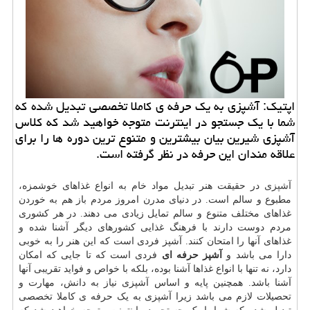
اپتیك: آشپزی به یك حرفه ی كاملا تخصصی تبدیل شده كه
شما با یك جستجو در اینترنت متوجه خواهید شد كه كلاس
آشپزی شیرین بیان بیشترین و متنوع ترین دوره ها را برای
علاقه مندان این حرفه در نظر گرفته است.
آشپزی
در حقیقت هنر تبدیل مواد خام به انواع غذاهای خوشمزه،
مطبوع و سالم است. در دنیای مدرن امروز مردم باز هم به خوردن
غذاهای مختلف متنوع و سالم تمایل زیادی می دهند. در هر کشوری
مردم دوست دارند با فرهنگ غذایی کشورهای دیگر آشنا شده و
غذاهای آنها را امتحان کنند. آشپز فردی است که این هنر را به خوبی
دارا می باشد و
آشپز حرفه ای
فردی است که تا جایی که امکان
دارد، نه تنها با انواع غذاها آشنا بوده، بلکه با خواص و فواید تقریبی آنها
آشنا باشد. همچنین پایه و اساس آشپزی نیاز به دانش، مهارت و
تحصیلات لازم می باشد زیرا آشپزی به یک حرفه ی کاملا تخصصی