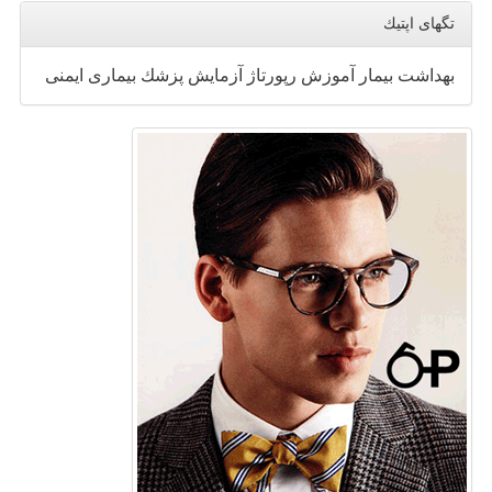
تگهای اپتیك
بهداشت
بیمار
آموزش
رپورتاژ
آزمایش
پزشك
بیماری
ایمنی