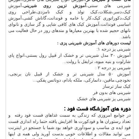
شیرینی های سنتی،
آموزش تزیین روی شیرینی
،آموزش
کیک،دسر،شکلات،کیک تولد و کیک نامزدی،طراحی روی
کیک،دکوراتوری کیک،کار با خامه و فوندانت،گاناش کشی،آموزش
اساسی فوندانت،آموزش کیک های کافی شاپی و گز سازی و نانوای
نانهای حجیم شده با بهترین معیارها و متدهای روز در حال فعالیت می
باشد.
لیست دورهای های آموزش شیرینی پزی :
شیرینی پز درجه ١:
آموزش ٣۰ مدل شیرینی تر و خشک از قبیل رول بستنی،انواع پای
شارلوت و بنیه میوه، ترایفل با رولت..
شیرینی پز درجه ٢ :
آموزش ۵۰ مدل شیرینی تر و خشک از قبیل نان برنجی،
نخودچی،مافین، دانمارکی، ملکه بادام، دوناتس پفکی...
کیک ساز ترساز
شیرینی های بدون فر
شیرینی پز شیرینی های خشک
دوره های آموزشگاه فست فود :
در جوامع امروزی که زندگی به سمت غذاهای فست فود رفته و
تعداد رستوران ها و فودکورت ها افزایش یافته حتما راه اندازی فست
فود ایده ی مناسب و سودآوری خواهد بود.شما با جستجو در اینترنت
می توانید مقالات و اطلاعات خوبی بدست آورید ولی همه ی اینها