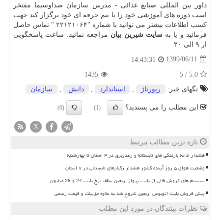
داور بین المللی صنایع غذائی - مدرس سازمان صداوسیما مفتخر
است دوره های آموزشی خود را با تیم حرفه ای خود برگزار کند جهت
کسب اطلاعات بیشتر می توانید با شماره "٢٢١٢١۰۶۴ " تماس حاصل
فرمائید و یا به
سایت شیرین بیان
مراجعه نمائید. ساعت پاسخگویی
از ٩ الی ٢۰
1399/06/11
14:43:31
1435
5
/
5.0
تگهای خبر:
رپورتاژ
,
استاندارد
,
دانش
,
سازمان
این مطلب را می پسندید؟
(0)
(1)
X
تازه ترین مطالب مرتبط
هشدار ادامه بارندگی های تابستانه و رعدوبرق در ۴ استان تا چهارشنبه
وضعیت هوای ۵ روز آینده کشور هشدار رگبارهای تابستانی در ۷ استان
سیستم های فروش خالی از بلیت پرواز اربعین سقف نرخ بلیت 24 و 28 میلیون
پیش فروش بلیت اتوبوس اربعین شروع شد به علاوه جزییات و قیمت رسمی
نظرات بینندگان در مورد این مطلب