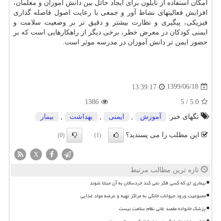
امکان استفاده از نایلون برای ایجاد حائل بین دانش آموزان و معلمان،
افزایش فعالیتهای نشاط آور و جمعی با رعایت اصول فاصله گذاری
فیزیکی، پیگیری و نظارت بیشتر و دقیق تر بر وضعیت سلامت و
ایمنی کودکان در معرض خطر، برخی دیگر از راهکارهایی است که بر
حضور ایمن تر دانش آموزان در مدرسه موثر است.
1399/06/18
13:39:17
1386
5
/
5.0
تگهای خبر:
آموزش
,
ایمنی
,
بهداشت
,
بیمار
این مطلب را می پسندید؟
(0)
(1)
X
تازه ترین مطالب مرتبط
بیماری ای که کسی فکر نمی کند خردسالان به آن مبتلا شوند
ممنوعیت ورود حیوانات خانگی به مراکز تهیه و عرضه مواد غذایی
پزشک خانواده مقصد غائی نظام سلامت نیست