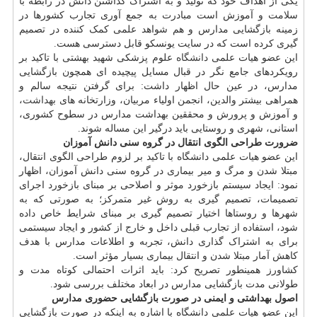
یکی از اهداف خود که تولید و به اشتراک گذاشتن دانش در رابطه با
سلامت و آموزش است مبادرت به جمع آوری تجارب کشورها در
زمینه بازگشایی مدارس و هم شواهد علمی کمک کننده در تصمیم
گیری کرده است که در سایت یونسکو قابل دسترسی هست.
این عضو هیات علمی
دانشگاه
علوم پزشکی شهید بهشتی با تاکید بر
رویکردهای جامع نگر در قبال مسایل پیچیده ای همچون بازگشایی
مدارس، در عین حال اظهار داشت: برای گرفتن نتیجه سالم و
همراهی بیشتر والدین، انجمن اولیاء مربیان، وزارتخانه های
بهداشت
،
و آموزش و پرورش و محققین بهداشت مدارس در سطوح کشوری،
استانی، شهری و روستایی باید درگیر این مساله شوند.
ضرورت طراحی الگوی انتقال در گروه سنی دانش آموزان
این عضو هیات علمی دانشگاه با تاکید بر لزوم طراحی الگوی انتقال،
مبتلا شدن و مرگ و میر بیماری در گروه سنی دانش آموزان، اظهار
نمود: ایجاد سیستم بازخورد موثر و اصلاحی بر مبنای بازخورد اجرای
تصمیمات، تصمیم گیری به روش غیر متمرکز؛ به صورتی که به
شهرها و روستاها اختیار تصمیم گیری بر مبنای شرایط خاص داده
شود، استفاده از تجارب قبلی داخل و خارج از کشور و ایجاد سیستمی
برای به اشتراک گذاری دانش، تجربه و اطلاعات مدارس با هدف
کاهش آمار مبتلا شدن و انتقال بیماری بسیار مؤثر است.
کشاورز همینطور تصریح کرد: باید اثرات احتمالی کوتاه مدت و
طولانی مدت بازگشایی مدارس در ابعاد مختلف بررسی شود.
اصول بهداشتی و ایمنی در صورت بازگشایی حضوری مدارس
این عضو هیات علمی دانشگاه با اشاره به اینکه در صورت بازگشایی