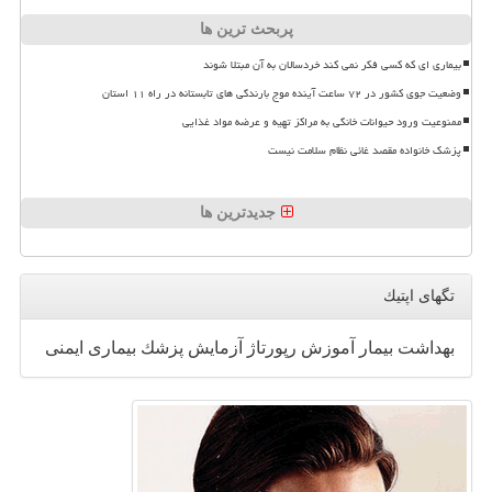
پربحث ترین ها
بیماری ای که کسی فکر نمی کند خردسالان به آن مبتلا شوند
وضعیت جوی کشور در ۷۲ ساعت آینده موج بارندگی های تابستانه در راه ۱۱ استان
ممنوعیت ورود حیوانات خانگی به مراکز تهیه و عرضه مواد غذایی
پزشک خانواده مقصد غائی نظام سلامت نیست
جدیدترین ها
تگهای اپتیك
بهداشت
بیمار
آموزش
رپورتاژ
آزمایش
پزشك
بیماری
ایمنی