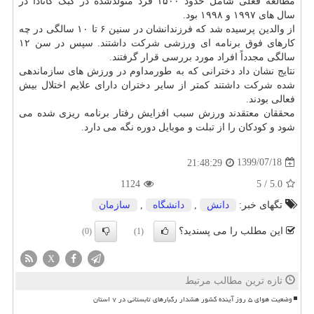
مطالعه فعلی شامل حدود ۱۵۰۰ فرد متولدشده در کبک کانادا در
سال های ۱۹۹۷ و ۱۹۹۸ بود.
از والدین پرسیده شد که فرزندانشان در سنین ۶ تا ۱۰ سالگی در چه
کارهای فوق برنامه ای ورزشی شرکت داشتند. سپس در سن ۱۲
سالگی مجدداً افراد مورد بررسی قرار گرفتند.
نتایج نشان داد دخترانی که به طورمداوم در ورزش های سازماندهی
شده شرکت داشتند کمتر از سایر دختران دارای علایم اختلال بیش
فعالی بودند.
محققان معتقدند ورزش سبب افزایش رفتار برنامه ریزی شده می
شود و کودکان را از تبلت و موبایل دوره نگه می دارد.
1399/07/18
21:48:29
1124
5
/
5.0
تگهای خبر:
دانش
,
دانشگاه
,
سازمان
این مطلب را می پسندید؟
(0)
(1)
X
تازه ترین مطالب مرتبط
وضعیت هوای ۵ روز آینده کشور هشدار رگبارهای تابستانی در ۷ استان