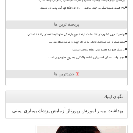
۲۵ هیأت دیپلماتیک در چند ساعت از راه فرودگاه مهرآباد پذیرش شدند
پربحث ترین ها
وضعیت جوی کشور در ۷۲ ساعت آینده موج بارندگی های تابستانه در راه ۱۱ استان
ممنوعیت ورود حیوانات خانگی به مراکز تهیه و عرضه مواد غذایی
پزشک خانواده مقصد غائی نظام سلامت نیست
۱۹۰ واحد مسکن استیجاری آماده واگذاری به زوج های جوان است
جدیدترین ها
تگهای اپتیك
بهداشت
بیمار
آموزش
رپورتاژ
آزمایش
پزشك
بیماری
ایمنی