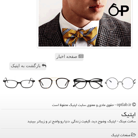
صفحه اخبار
بازگشت به اپتیک
optlab.ir - حقوق مادی و معنوی سایت اپتیك محفوظ است
اپتیك
ساخت عینک - اپتیک، وضوح دید، کیفیت زندگی. دنیا رو واضح تر و زیباتر ببینید
صفحات اپتیك