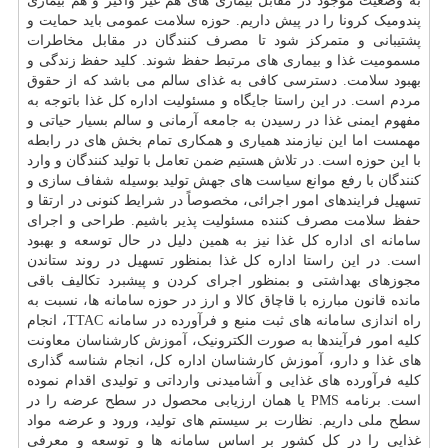
به وضعیت موجود در مقابل بیماری های هم غیر واگیر و هم بیماری
پندومیک کرونا را در پیش داریم. حوزه سلامت عمومی باید حمایت و
پشتیبانی و متمرکز شود تا مصرف کنندگان در مقابل مخاطرات
مسمومیت غذا و بیماری های مرتبط حفظ شوند. کلید حفظ زندگی و
بهبود سلامت. دسترسی کافی به غذای سالم می باشد که از حقوق
مردم است. در این راستا جایگاه و مسئولیت اداره کل غذا باتوجه به
مفهوم ایمنی غذا در رسیدن به جامعه آرمانی و سالم بسیار حیاتی و
مهمست اما این نیازمند همیاری و همکاری تمام بخش های در رابطه
با این حوزه است. در تلاش هستیم ضمن تعامل با تولید کنندگان و وارد
کنندگان با رفع موانع سیاست های جهش تولید بوسیله شفاف سازی و
تسهیل فرایندهای امور اجرائی، مخصوصاً در شرایط کنونی در ارتقا و
حفظ سلامت مصرف کننده مسئولیت پذیر باشیم. طراحی و اجرای
سامانه ای اداره کل غذا نیز به همین دلیل در حال توسعه و بهبود
است. در این راستا اداره کل غذا بمنظور تسهیل در روند ستاندن
مجوزهای بهداشتی و بمنظور اجرای کردن و پیشبرد تکالیف باقی
مانده قانون مبارزه با قاچاق کالا و ارز در حوزه سامانه ها، نسبت به
راه اندازی سامانه های ثبت منبع و فرآورده در سامانه TTAC، انجام
کلیه امور فرآیندها به صورت الکترونیک،
آموزش
کارشناسان معاونت
های غذا و دارو، آموزش کارشناسان اداره کل، انجام شناسه گذاری
کلیه فرآورده های غذایی و آشامیدنی وارداتی و تولیدی اقدام نموده
است. برنامه PMS یا همان ارزیابی محصول در سطح عرضه را در
سطح ملی داریم. نظارت بر سیستم های تولید، ورود و عرضه مواد
غذایی را در کل کشور بر اساس سامانه ها و توسعه و معرفی