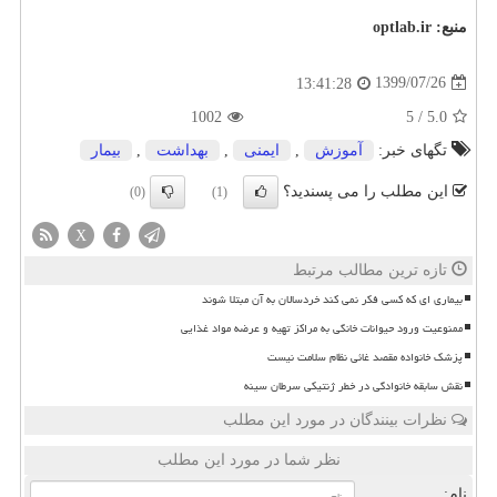
منبع:
optlab.ir
1399/07/26
13:41:28
1002
5
/
5.0
تگهای خبر:
آموزش
,
ایمنی
,
بهداشت
,
بیمار
این مطلب را می پسندید؟
(0)
(1)
X
تازه ترین مطالب مرتبط
بیماری ای که کسی فکر نمی کند خردسالان به آن مبتلا شوند
ممنوعیت ورود حیوانات خانگی به مراکز تهیه و عرضه مواد غذایی
پزشک خانواده مقصد غائی نظام سلامت نیست
نقش سابقه خانوادگی در خطر ژنتیکی سرطان سینه
نظرات بینندگان در مورد این مطلب
نظر شما در مورد این مطلب
نام: