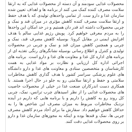
محصولات غذایی سودمند و آن دسته از محصولات غذایی که به ارتقا
سلامت مصرف کننده کمک می کنند از برنامه ها و اهداف تعیین شده
سازمان غذا و دارو
ست. از تمامی واحدهای تولیدی که با هدف حفظ
و ارتقا سلامت مصرف کننده کاهش مؤثری در میزان قند و نمک و
چربی محصولات داشته اند قدر دان هستیم و در حد امکان این واحدها
را به مردم معرفی خواهیم کرد. پویش رژیم غذایی سالم با هدف
افزایش ایمنی در مقابل کرونا: بوسیله کاهش مصرف قند، نمک و
چربی و همچنین کاهش میزان قند و نمک و چربی در محصولات
تولیدی و کنترل و اطلاع رسانی بوسیله نشانگرهای رنگی تغذیه ای از
برنامه های اداره کل غذا و معاونت های غذا و دارو است. برنامه های
اجرائی اداره کل ارزیابی و نظارت بر مواد غذایی به همت
کارشناسان و متخصصین ستادی و معاونت های غذا و دارو
دانشگاه
های علوم پزشکی سراسر کشور با هدف گذاری کاهش مخاطرات
سلامتی و حفظ و ارتقا سلامتی رو به جلو در حال اجرا هستند. با
همکاری دست اندرکاران صنعت غذا در خیلی از محصولات خاصیت
های محصولات غذایی را از نظر اسیدهای چرب ترانس، نمک، چربی
کل روند رو به کاهش را داریم و با برنامه هایی که داریم در آینده
نزدیک مخاطرات مربوط به میزان مصرف این شاخص ها را به
حداقل کاهش خواهیم داد. سفارش ما برای آحاد مردم کاهش مصرف
چربی ها، نمک و قندها بوده و اینکه به مجوزهای سازمان غذا و دارو
بر روی محصولات غذایی دقت کنند.