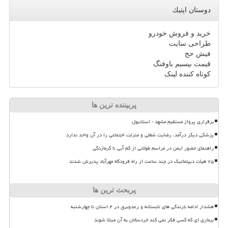
دوستان اپتیك
خرید و فروش خودرو
طراحی سایت
فیش حج
قیمت بیسیم باوفنگ
کوتاه کننده لینک
پربیننده ترین ها
برقراری پرواز مستقیم مشهد - استانبول
پزشکی دیگر درآمد، رضایت شغلی و منزلت اجتماعی را در آن واحد ندارد
راهنمای حضور ایمن در مراسم طولانی از کم آبی تا گرمازدگی
۲۵ هیأت دیپلماتیک در چند ساعت از راه فرودگاه مهرآباد پذیرش شدند
پربحث ترین ها
هشدار ادامه بارندگی های تابستانه و رعدوبرق در ۴ استان تا چهارشنبه
بیماری ای که کسی فکر نمی کند خردسالان به آن مبتلا شوند