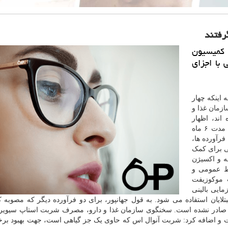
 كمیسیون
 با اجزای
 اینکه چهار
ازمان
غذا و
د ۱۹ دریافت کرده اند، اظهار
داشت: مجوز تولید موقت دو مورد از این فرآورده ها به مدت ۶ ماه
رآورده ها،
 حاوی ۶ اسانس گیاهی برای کمک
نفس، سرفه و اکسیژن
بط عمومی و
 موکوزیفت
 کارآزمایی بالینی
ایان استفاده می شود. به قول جهانپور، برای دو فرآورده دیگر که مصوبه 
ت صادر نشده است. سخنگوی سازمان غذا و دارو، مصرف شربت استاپ سیویر 
ست و اضافه کرد: شربت آنوال اس که حاوی یک جز گیاهی است، جهت بهبود برخ