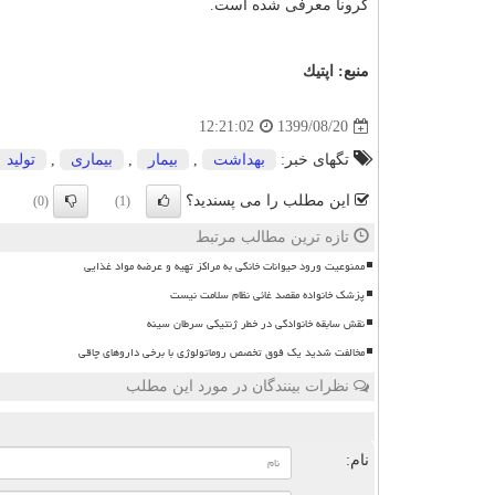
کرونا معرفی شده است.
منبع:
اپتیك
1399/08/20
12:21:02
تگهای خبر:
بهداشت
,
بیمار
,
بیماری
,
تولید
این مطلب را می پسندید؟
(0)
(1)
تازه ترین مطالب مرتبط
ممنوعیت ورود حیوانات خانگی به مراکز تهیه و عرضه مواد غذایی
پزشک خانواده مقصد غائی نظام سلامت نیست
نقش سابقه خانوادگی در خطر ژنتیکی سرطان سینه
مخالفت شدید یک فوق تخصص روماتولوژی با برخی داروهای چاقی
نظرات بینندگان در مورد این مطلب
ن
نام: