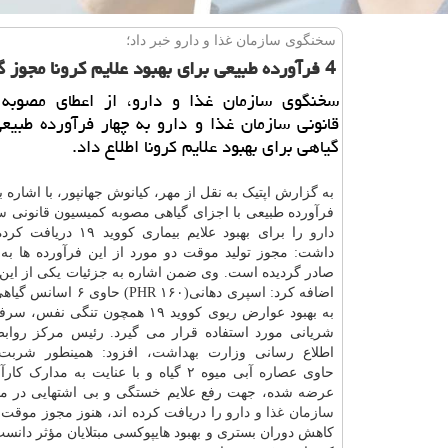
سخنگوی سازمان غذا و دارو خبر داد؛
4 فرآورده طبیعی برای بهبود علایم كرونا مجوز گرفتند
سخنگوی سازمان غذا و دارو، از اعطای مصوبه
قانونی سازمان غذا و دارو به چهار فرآورده طبیعی
گیاهی برای بهبود علایم كرونا اطلاع داد.
به گزارش اپتیک به نقل از مهر، کیانوش جهانپور، با اشاره به
فرآورده طبیعی با اجزای گیاهی مصوبه کمیسیون قانونی
س
دارو
را برای بهبود علایم بیماری کووی
صادر گردیده است. وی ضمن اشاره به جزئیات یکی از این ف
اضافه کرد: اسپری دهانی(PHR ۱۶۰)
به بهبود عوارض ریوی کووید ۱۹ همچون تنگی 
شریانی مورد استفاده قرار می گیرد. رئیس مرکز روا
اطلاع رسانی وزارت
بهداشت
، افزود: همینطور شربت
حاوی عصاره آبی میوه ۲ گیاه و با عنایت به مدارک
عرضه شده، جهت رفع علایم خستگی و بی اشتهایی در مبتل
سازمان غذا و دارو
را دریافت کرده اند، هنوز مجوز موق
کاهش دوران بستری و بهبود هایپوکسی مبتلایان مؤثر دان