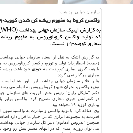
سازمان جهانی بهداشت:
واكسن كرونا به مفهوم ریشه كن شدن كووید-۱۹ نیست
به
که تولید واکسن کروناویروس به مفهوم ریش
بیماری کووید-۱۹ نیست.
به گزارش اپتیک به نقل از ایسنا،
سازمان
جهانی
بهداشت
(جمعه) اخطار داد: تولید و توزیع واکسن کروناویروس به م
با همه گیری بیماری کووید-۱۹
به خودی خود
باعث ریشه ک
بیماری مرگبار نمی گردد.
بنابر اعلام سازمان جهانی بهداشت این باور اشتباه است که
توزیع واکسن، بحران شیوع کروناویروس به اتمام می رسد.
دکتر "مایکل رایان" رئیس بخش فوریت های سازمان جه
در کنفرانس خبری مجازی تصریح کرد: واکسن برابر ب
بیماری کووید-۱۹ نخواهد بود.
وی اضافه کرد: با تولید واکسن و مبادرت به واکسیناسیون ا
قدرتمند به مجموعه ابزاری که در اختیار ما قرار دارد اض
همچنین "تدروس آدهانوم" دبیر کل سازمان جهانی بهداشت
می توان روزنه امیدی که در انتهای مسیر پیش رو وجود دا