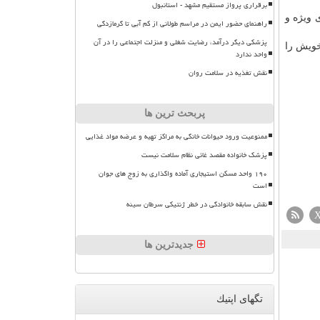
برقراری پرواز مستقیم مشهد - استانبول
 ویژه و
راهنمای حضور ایمن در مراسم طولانی از کم آبی تا گرمازدگی
پزشکی دیگر درآمد، رضایت شغلی و منزلت اجتماعی را در آن
۱. میلیون نفر از آنان جان خویش را
واحد ندارد
نقش تغذیه در سلامت روان
پربحث ترین ها
ممنوعیت ورود حیوانات خانگی به مراکز تهیه و عرضه مواد غذایی
پزشک خانواده مقصد غائی نظام سلامت نیست
۱۹۰ واحد مسکن استیجاری آماده واگذاری به زوج های جوان
است
نقش سابقه خانوادگی در خطر ژنتیکی سرطان سینه
جدیدترین ها
تگهای اپتیك