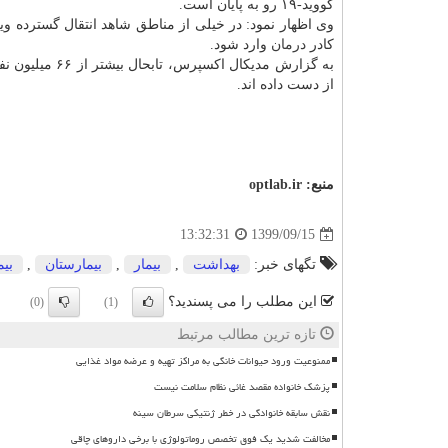
کووید-۱۹ رو به پایان است.
وی اظهار نمود: در خیلی از مناطق شاهد انتقال گسترده
کادر
درمان
وارد شود.
از دست داده اند.
منبع:
optlab.ir
1399/09/15
13:32:31
تگهای خبر:
بهداشت
,
بیمار
,
بیمارستان
,
بیم
این مطلب را می پسندید؟
(0)
(1)
تازه ترین مطالب مرتبط
ممنوعیت ورود حیوانات خانگی به مراکز تهیه و عرضه مواد غذایی
پزشک خانواده مقصد غائی نظام سلامت نیست
نقش سابقه خانوادگی در خطر ژنتیکی سرطان سینه
مخالفت شدید یک فوق تخصص روماتولوژی با برخی داروهای چاقی