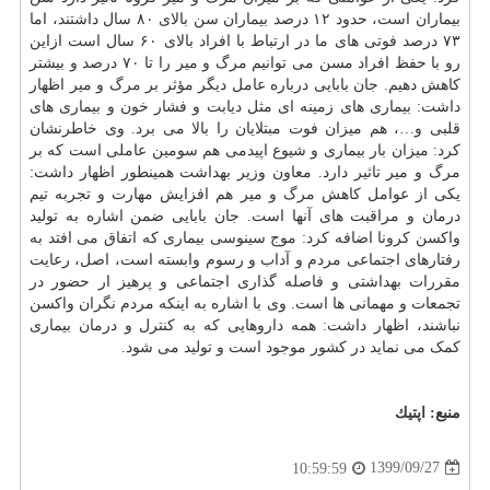
بیماران است، حدود ۱۲ درصد بیماران سن بالای ۸۰ سال داشتند، اما
۷۳ درصد فوتی های ما در ارتباط با افراد بالای ۶۰ سال است ازاین
رو با حفظ افراد مسن می توانیم مرگ و میر را تا ۷۰ درصد و بیشتر
کاهش دهیم. جان بابایی درباره عامل دیگر مؤثر بر مرگ و میر اظهار
داشت: بیماری های زمینه ای مثل دیابت و فشار خون و بیماری های
قلبی و…، هم میزان فوت مبتلایان را بالا می برد. وی خاطرنشان
کرد: میزان بار بیماری و شیوع اپیدمی هم سومین عاملی است که بر
مرگ و میر تاثیر دارد. معاون وزیر بهداشت همینطور اظهار داشت:
یکی از عوامل کاهش مرگ و میر هم افزایش مهارت و تجربه تیم
درمان و مراقبت های آنها است. جان بابایی ضمن اشاره به تولید
واکسن کرونا اضافه کرد: موج سینوسی بیماری که اتفاق می افتد به
رفتارهای اجتماعی مردم و آداب و رسوم وابسته است، اصل، رعایت
مقررات بهداشتی و فاصله گذاری اجتماعی و پرهیز ار حضور در
تجمعات و مهمانی ها است. وی با اشاره به اینکه مردم نگران واکسن
نباشند، اظهار داشت: همه داروهایی که به کنترل و درمان بیماری
کمک می نماید در کشور موجود است و تولید می شود.
منبع:
اپتیك
1399/09/27
10:59:59