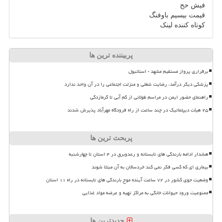
فیش حج
قیمت بیسیم باوفنگ
کوتاه کننده لینک
پربیننده ترین ها
برقراری پرواز مستقیم مشهد - استانبول
پزشکی دیگر درآمد، رضایت شغلی و منزلت اجتماعی را در آن واحد ندارد
راهنمای حضور ایمن در مراسم طولانی از کم آبی تا گرمازدگی
۲۵ هیأت دیپلماتیک در چند ساعت از راه فرودگاه مهرآباد پذیرش شدند
پربحث ترین ها
هشدار ادامه بارندگی های تابستانه و رعدوبرق در ۴ استان تا چهارشنبه
بیماری ای که کسی فکر نمی کند خردسالان به آن مبتلا شوند
وضعیت جوی کشور در ۷۲ ساعت آینده موج بارندگی های تابستانه در راه ۱۱ استان
ممنوعیت ورود حیوانات خانگی به مراکز تهیه و عرضه مواد غذایی
جدیدترین ها