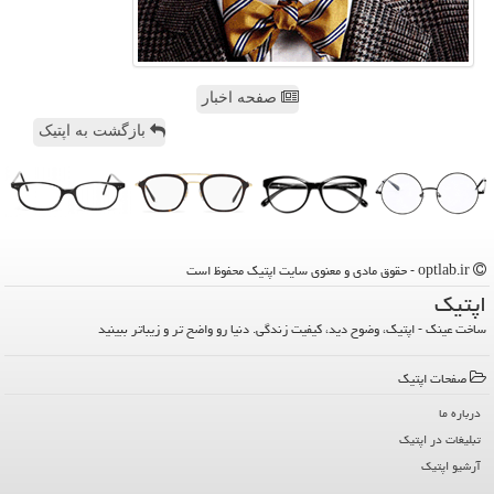
صفحه اخبار
بازگشت به اپتیک
optlab.ir - حقوق مادی و معنوی سایت اپتیك محفوظ است
اپتیك
ساخت عینک - اپتیک، وضوح دید، کیفیت زندگی. دنیا رو واضح تر و زیباتر ببینید
صفحات اپتیك
درباره ما
تبلیغات در اپتیك
آرشیو اپتیك