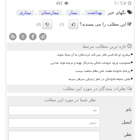
492
5
/
5.0
تگهای خبر:
بهداشت
,
بیمار
,
بیمارستان
,
بیماری
این مطلب را می پسندید؟
(0)
(1)
X
تازه ترین مطالب مرتبط
بیماری ای که کسی فکر نمی کند خردسالان به آن مبتلا شوند
ممنوعیت ورود حیوانات خانگی به مراکز تهیه و عرضه مواد غذایی
پزشک خانواده مقصد غائی نظام سلامت نیست
نقش سابقه خانوادگی در خطر ژنتیکی سرطان سینه
نظرات بینندگان در مورد این مطلب
نظر شما در مورد این مطلب
نام:
ایمیل:
نظر: