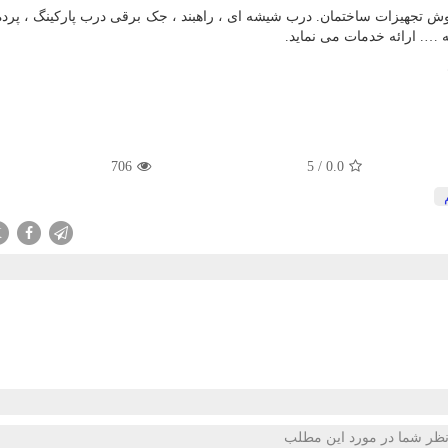
وش تجهیزات ساختمان. درب شیشه ای ، راهبند ، جک برقی درب پارکینگ ، پرده
…. ارائه خدمات می نماید.
706
5
/
0.0
X
ظر شما در مورد این مطلب