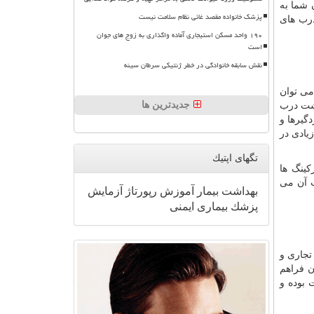
 شما به
پزشک خانواده مقصد غائی نظام سلامت نیست
رب های
۱۹۰ واحد مسکن استیجاری آماده واگذاری به زوج های جوان
است
نقش سابقه خانوادگی در خطر ژنتیکی سرطان سینه
می توان
جدیدترین ها
پشت درب
گیرها و
یادی در
تگهای اپتیك
کینگ ها
ب آن می
بهداشت
بیمار
آموزش
رپورتاژ
آزمایش
پزشك
بیماری
ایمنی
تجاری و
ن فراهم
 بوده و