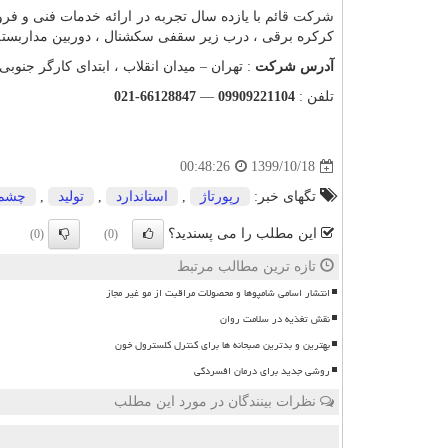
شرکت قائم
با یازده سال تجربه در ارائه خدمات فنی و فر
کرکره برقی ، درب زیر سقفی سکشنال ، دوربین مداربسته 
آدرس شرکت
: تهران – میدان انقلاب ، ابتدای کارگر جنوبی
تلفن :
09909221104
—
66128847-021
1399/10/18
00:48:26
تگهای خبر:
رپورتاژ
,
استاندارد
,
تولید
,
چشم
این مطلب را می پسندید؟
(0)
(0)
تازه ترین مطالب مرتبط
انتشار اسامی شامپوها و محصولات مراقبت از مو غیر مجاز
نقش تغذیه در سلامت روان
بهترین و بدترین صبحانه ها برای کنترل کلسترول خون
روشی جدید برای درمان افسردگی
نظرات بینندگان در مورد این مطلب
ن