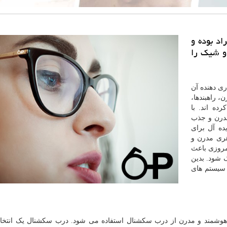
اد بوده و
 و شیك را
ری دهنده آن
، راهبندها،
ده اند. با
مدرن و جذب
یده آل برای
اهری مدرن و
مروزی باعث
ک شود. بدین
 سیستم های
 هوشمند و مدرن از درب سکشنال استفاده می شود. درب سکشنال یک انتخا