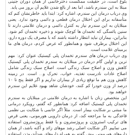
بلوغ است، در حقیقت ممکنست دخترخانمی از همان دوران جنینی
مبتلا به این سندرم باشد، اما بعد از بالغ شدن علایم آن بروز می یابد.
وی درباب درمان این سندرم، اشاره کرد: ابتدا باید خاطرنشان کنم که
متأسفانه برای این اختلال درمان قطعی و دائمی وجود ندارد. یعنی
مبتلایان به این سندرم نیاز به کنترل دائمی و درمان علامتی دارند تا
سنین یائسگی که تخمدان ها کوچک شوند و ذخیره تخمدان کم شود.
بنابراین، بیماران نباید انتظار داشته باشند که با مصرف یک دوره
دارو
،
این اختلال برطرف شود و همانطور که عرض کردم، درمان های ما
برمبنای علامت است.
وی درباب درمان های سندرم تخمدان پلی کیستیک عنوان کرد: مهم
ترین و اولین گام درمان در مبتلایان به سندرم تخمدان پلی کیستیک
کاهش وزن و اصلاح سبک زندگی است. اصلاح سبک زندگی شامل
اصلاح عادات نادرست تغذیه، خواب، تحرک و... است. در زمینه
کاهش وزن هم ما توقع زیادی از بیماران نداریم و اگر فقط پنج تا ۱۰
درصد از وزن خودرا کم کنند، خودشان شاهد بهبود علایم این سندرم
خواهند بود.
این متخصص زنان با اشاره به درمان علامتی در مبتلایان به سندرم
تخمدان پلی کیستیک اضافه کرد: همانطور که گفتم، رویکرد درمانی
ما مبتنی بر شکایت بیمار است. مثلاً اگر خانمی با شکایت بی نظمی
قاعدگی به ما مراجعه کند، از درمان دارویی هورمونی، یعنی قرص
های ترکیب استروژن و پروژسترون و یا فقط پروژسترون استفاده
می نماییم. اگر شکایت اصلی رشد موهای زائد و آکنه باشد، از همان
داروهای هورمونی پیش گفته به همراه داروهای ضدآندروژن استفاده