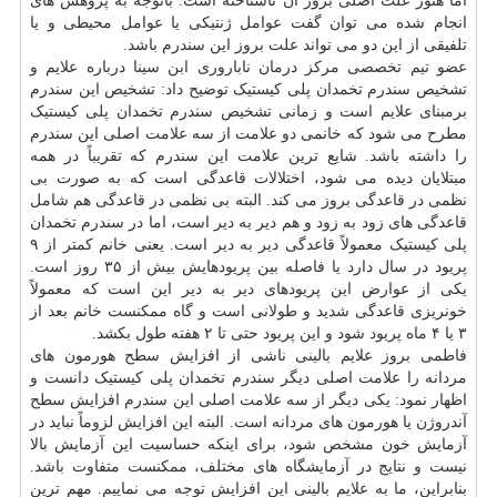
اما هنوز علت اصلی بروز آن ناشناخته است. باتوجه به پژوهش های
انجام شده می توان گفت عوامل ژنتیکی یا عوامل محیطی و یا
تلفیقی از این دو می تواند علت بروز این سندرم باشد.
عضو تیم تخصصی مرکز درمان ناباروری ابن سینا درباره علایم و
تشخیص سندرم تخمدان پلی کیستیک توضیح داد: تشخیص این سندرم
برمبنای علایم است و زمانی تشخیص سندرم تخمدان پلی کیستیک
مطرح می شود که خانمی دو علامت از سه علامت اصلی این سندرم
را داشته باشد. شایع ترین علامت این سندرم که تقریباً در همه
مبتلایان دیده می شود، اختلالات قاعدگی است که به صورت بی
نظمی در قاعدگی بروز می کند. البته بی نظمی در قاعدگی هم شامل
قاعدگی های زود به زود و هم دیر به دیر است، اما در سندرم تخمدان
پلی کیستیک معمولاً قاعدگی دیر به دیر است. یعنی خانم کمتر از ۹
پریود در سال دارد یا فاصله بین پریودهایش بیش از ۳۵ روز است.
یکی از عوارض این پریودهای دیر به دیر این است که معمولاً
خونریزی قاعدگی شدید و طولانی است و گاه ممکنست خانم بعد از
۳ یا ۴ ماه پریود شود و این پریود حتی تا ۲ هفته طول بکشد.
فاطمی بروز علایم بالینی ناشی از افزایش سطح هورمون های
مردانه را علامت اصلی دیگر سندرم تخمدان پلی کیستیک دانست و
اظهار نمود: یکی دیگر از سه علامت اصلی این سندرم افزایش سطح
آندروژن یا هورمون های مردانه است. البته این افزایش لزوماً نباید در
آزمایش خون مشخص شود، برای اینکه حساسیت این آزمایش بالا
نیست و نتایج در آزمایشگاه های مختلف، ممکنست متفاوت باشد.
بنابراین، ما به علایم بالینی این افزایش توجه می نماییم. مهم ترین