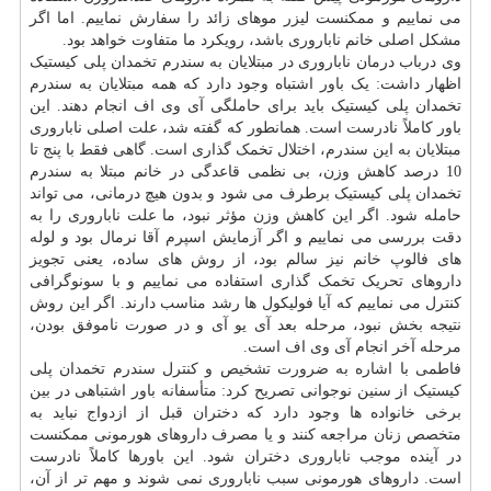
می نماییم و ممکنست لیزر موهای زائد را سفارش نماییم. اما اگر
مشکل اصلی خانم ناباروری باشد، رویکرد ما متفاوت خواهد بود.
وی درباب درمان ناباروری در مبتلایان به سندرم تخمدان پلی کیستیک
اظهار داشت: یک باور اشتباه وجود دارد که همه مبتلایان به سندرم
تخمدان پلی کیستیک باید برای حاملگی آی وی اف انجام دهند. این
باور کاملاً نادرست است. همانطور که گفته شد، علت اصلی ناباروری
مبتلایان به این سندرم، اختلال تخمک گذاری است. گاهی فقط با پنج تا
10 درصد کاهش وزن، بی نظمی قاعدگی در خانم مبتلا به سندرم
تخمدان پلی کیستیک برطرف می شود و بدون هیچ درمانی، می تواند
حامله شود. اگر این کاهش وزن مؤثر نبود، ما علت ناباروری را به
دقت بررسی می نماییم و اگر آزمایش اسپرم آقا نرمال بود و لوله
های فالوپ خانم نیز سالم بود، از روش های ساده، یعنی تجویز
داروهای تحریک تخمک گذاری استفاده می نماییم و با سونوگرافی
کنترل می نماییم که آیا فولیکول ها رشد مناسب دارند. اگر این روش
نتیجه بخش نبود، مرحله بعد آی یو آی و در صورت ناموفق بودن،
مرحله آخر انجام آی وی اف است.
فاطمی با اشاره به ضرورت تشخیص و کنترل سندرم تخمدان پلی
کیستیک از سنین نوجوانی تصریح کرد: متأسفانه باور اشتباهی در بین
برخی خانواده ها وجود دارد که دختران قبل از ازدواج نباید به
متخصص زنان مراجعه کنند و یا مصرف داروهای هورمونی ممکنست
در آینده موجب ناباروری دختران شود. این باورها کاملاً نادرست
است. داروهای هورمونی سبب ناباروری نمی شوند و مهم تر از آن،