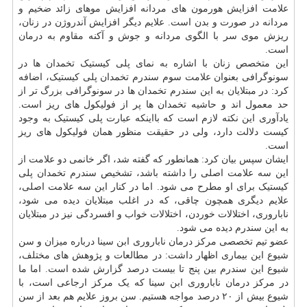
علامت افزایش هورمون های مردانه افزایش موهای زائد ضخیم و
مردانه در صورت و بدن است. علایم دیگر افزایش آندروژن در زنان،
ریزش موی سر با الگوی مردانه و جوش و آکنه مقاوم به درمان
است.
این متخصص زنان با اشاره به نمای پلی کیستیک تخمدان ها در
سونوگرافی بعنوان علامت سوم سندرم تخمدان پلی کیستیک، اضافه
کرد: در مبتلایان به این سندرم تخمدان ها در سونوگرافی بزرگ تر از
حد معمول اند و حاشیه تخمدان ها پر از فولیکول های ریز است.
یادآوری این نکته لازم است که بااینکه عبارت پلی کیستیک به وجود
کیست دلالت دارد، ولی در حقیقت منظور همان فولیکول های ریز
است.
ایشان سپس بیان کرد: همانطور که گفته شد، اگر خانمی دو علامت از
این سه علامت اصلی را داشته باشد، تشخیص سندرم تخمدان پلی
کیستیک برای او مطرح می شود. اما در کنار این سه علامت اصلی،
علایم دیگری همچون چاقی، که در اغلب مبتلایان دیده می شود،
ناباروری، اختلالات خوردن، اختلالات خواب و افسردگی نیز در مبتلایان
به این سندرم دیده می شود.
عضو تیم تخصصی مرکز درمان ناباروری ابن سینا درباره میزان و سن
شیوع این بیماری اظهار داشت: در مطالعات و پژوهش های مختلف،
شیوع این سندرم بین پنج تا بیست درصد گزارش شده است. اما ما
در مرکز درمان ناباروری ابن سینا که یک مرکز ارجاعی است، با
شیوع بیش از ۲۰ درصد مواجه هستیم. سن بروز علایم هم بعد از سن