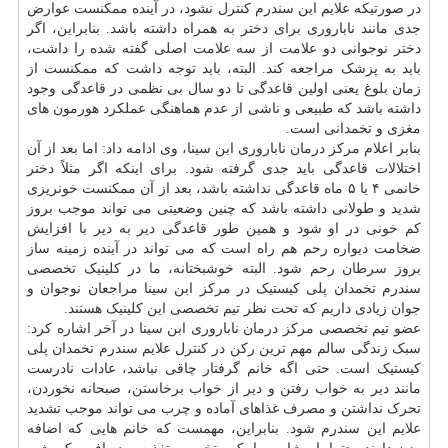
در صورتیکه علایم این سندرم کنترل نشود، در آینده ممکنست عوارض
جدی مانند ناباروری برای دختر به همراه داشته باشد. بنابراین، اگر
دختر نوجوانی دو علامت از سه علامت اصلی گفته شده را داشت،
باید به پزشک مراجعه کند. البته، باید توجه داشت که ممکنست از
زمان بلوغ یعنی اولین قاعدگی تا دو سال بی نظمی در قاعدگی وجود
داشته باشد که طبیعی و ناشی از عدم هماهنگی عملکرد هورمون های
مغزی و تخمدانی است.
بنابر اعلام مرکز درمان ناباروری ابن سینا، وی ادامه داد: اما بعد از آن
اختلالات قاعدگی باید جدی گرفته شود. برای اینکه اگر مثلاً دختر
خانمی ۴ یا ۵ ماه قاعدگی نداشته باشد، بعد از آن ممکنست خونریزی
شدید و طولانی داشته باشد که چنین وضعیتی می تواند موجب بروز
کم خونی در او شود و همین طور قاعدگی دیر به دیر با افزایش
ضخامت دیواره رحم هم راه است که می تواند در آینده زمینه ساز
بروز
سرطان
رحم شود. البته خوشبختانه، ما در کلینیک تخصصی
سندرم تخمدان پلی کیستیک در مرکز ابن سینا مراجعان نوجوان و
جوان زیادی داریم که تحت نظر تیم تخصصی این کلینیک هستند.
عضو تیم تخصصی مرکز درمان ناباروری ابن سینا در آخر اشاره کرد:
سبک زندگی سالم مهم ترین رکن در کنترل علایم سندرم تخمدان پلی
کیستیک است. حتی اگه خانم گرفتار چاقی نباشد، عادات نادرست
مانند دیر به خواب رفتن و دیر از خواب برخاستن، صبحانه نخوردن،
تحرک نداشتن و مصرف غذاهای آماده و چرب می تواند موجب تشدید
علایم این سندرم شود. بنابراین، مهمست که خانم هایی که اضافه