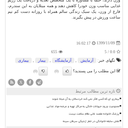
وزن دارند، حتما با مشاوره با یک متخصص تغذیه و دریافت یک رژیم
غذایی مناسب وزن خودرا کاهش دهند و همه مبتلایان به این سندرم،
فارغ از وزن، یک سبک زندگی سالم همراه با روزانه دست کم نیم
ساعت ورزش در پیش بگیرند.
1399/11/09
16:02:17
655
5
/
0.0
تگهای خبر:
آزمایش
,
آزمایشگاه
,
بیمار
,
بیماری
این مطلب را می پسندید؟
(0)
(0)
X
تازه ترین مطالب مرتبط
بیماری ای که کسی فکر نمی کند خردسالان به آن مبتلا شوند
ممنوعیت ورود حیوانات خانگی به مراکز تهیه و عرضه مواد غذایی
پزشک خانواده مقصد غائی نظام سلامت نیست
نقش سابقه خانوادگی در خطر ژنتیکی سرطان سینه