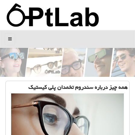
منو
همه چیز درباره سندروم تخمدان پلی كیستیك