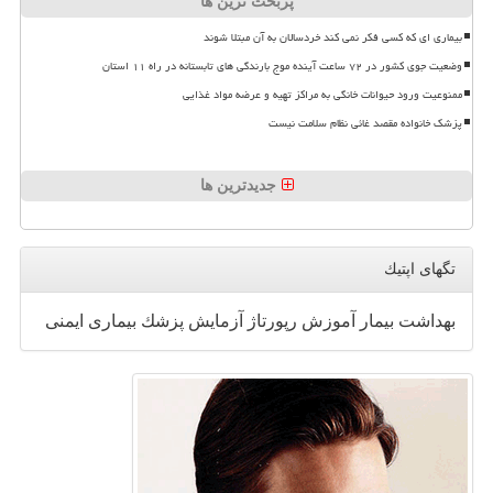
پربحث ترین ها
بیماری ای که کسی فکر نمی کند خردسالان به آن مبتلا شوند
وضعیت جوی کشور در ۷۲ ساعت آینده موج بارندگی های تابستانه در راه ۱۱ استان
ممنوعیت ورود حیوانات خانگی به مراکز تهیه و عرضه مواد غذایی
پزشک خانواده مقصد غائی نظام سلامت نیست
جدیدترین ها
تگهای اپتیك
بهداشت
بیمار
آموزش
رپورتاژ
آزمایش
پزشك
بیماری
ایمنی