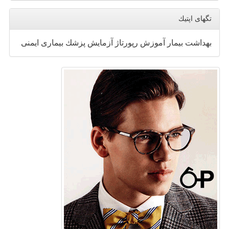
تگهای اپتیك
بهداشت
بیمار
آموزش
رپورتاژ
آزمایش
پزشك
بیماری
ایمنی