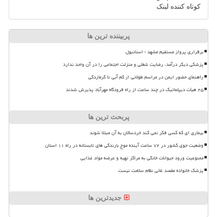
کوتاه کننده لینک
پربیننده ترین ها
برقراری پرواز مستقیم مشهد - استانبول
پزشکی دیگر درآمد، رضایت شغلی و منزلت اجتماعی را در آن واحد ندارد
راهنمای حضور ایمن در مراسم طولانی از کم آبی تا گرمازدگی
۲۵ هیأت دیپلماتیک در چند ساعت از راه فرودگاه مهرآباد پذیرش شدند
پربحث ترین ها
بیماری ای که کسی فکر نمی کند خردسالان به آن مبتلا شوند
وضعیت جوی کشور در ۷۲ ساعت آینده موج بارندگی های تابستانه در راه ۱۱ استان
ممنوعیت ورود حیوانات خانگی به مراکز تهیه و عرضه مواد غذایی
پزشک خانواده مقصد غائی نظام سلامت نیست
جدیدترین ها