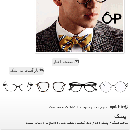
صفحه اخبار
بازگشت به اپتیک
optlab.ir - حقوق مادی و معنوی سایت اپتیك محفوظ است
اپتیك
ساخت عینک - اپتیک، وضوح دید، کیفیت زندگی. دنیا رو واضح تر و زیباتر ببینید