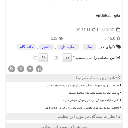
منبع:
optlab.ir
1400/02/21
10:37:11
535
5
/
5.0
تگهای خبر:
بیمار
,
بیمارستان
,
دانش
,
دانشگاه
این مطلب را می پسندید؟
(0)
(1)
X
تازه ترین مطالب مرتبط
ممنوعیت ورود حیوانات خانگی به مراکز تهیه و عرضه مواد غذایی
پزشک خانواده مقصد غائی نظام سلامت نیست
نقش سابقه خانوادگی در خطر ژنتیکی سرطان سینه
مخالفت شدید یک فوق تخصص روماتولوژی با برخی داروهای چاقی
نظرات بینندگان در مورد این مطلب
نظر شما در مورد این مطلب