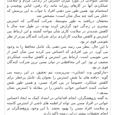
شامل سوالاتی در مورد میزان استرس در زندگی مردم و
سلامت
عملکردی آنها در کارهای روزانه مانند راه رفتن، لباس پوشیدن و
استحمام بود. همین طور سن ذهنی افراد با جواب به این پرسش که
«فکر می کنند چند سال شأن است» مشخص شد.
محققان دریافتند به طور متوسط، شرکت کنندگانی که استرس
بیشتری در زندگی خود گزارش کرده بودند، در طول سه سال با
کاهش شدیدتر در سلامت کاری شأن مواجه گشتند و این ارتباط بین
استرس و کاهش سلامت کارکردی برای شرکت کنندگان پیرتر از نظر
تقویمی قوی تر بود.
با این حال، بنظر می رسد سن ذهنی یک عامل محافظ را به وجود
می آورد. در بین افرادی که احساس می کردند سن شأن کمتر از
سن تقویمی است، ارتباط بین استرس و کاهش سلامت عملکردی
ضعیف تر بود. این اثر محافظتی در میان مسن ترین شرکت کنندگان
قوی تر بود.
«مارکوس وت اشتاین»، سرپرست تیم تحقیق، در این زمینه می
گوید: «یافته های ما نقش استرس را بعنوان یک عامل پرخطر برای
کاهش عملکرد، خصوصاً در بین افراد مسن، و همین طور نقش
حمایت کننده احساس جوانی داشتن را در مقابله با استرس نشان
میدهد.»
به گفته پژوهشگران، انجام اقداماتی در امتداد کمک به ایجاد احساس
جوانی در افراد مسن می تواند از لطمه های ناشی از استرس کاسته
و سلامت افراد مسن را بهبود بخشد. با این وجود پژوهشگران بر
انجام تحقیقات بیشتر دراین زمینه تاکید دارند.