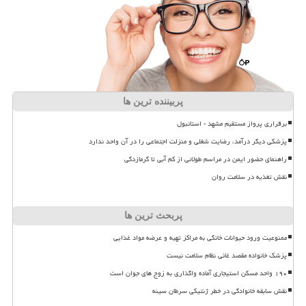
پربیننده ترین ها
برقراری پرواز مستقیم مشهد - استانبول
پزشکی دیگر درآمد، رضایت شغلی و منزلت اجتماعی را در آن واحد ندارد
راهنمای حضور ایمن در مراسم طولانی از کم آبی تا گرمازدگی
نقش تغذیه در سلامت روان
پربحث ترین ها
ممنوعیت ورود حیوانات خانگی به مراکز تهیه و عرضه مواد غذایی
پزشک خانواده مقصد غائی نظام سلامت نیست
۱۹۰ واحد مسکن استیجاری آماده واگذاری به زوج های جوان است
نقش سابقه خانوادگی در خطر ژنتیکی سرطان سینه