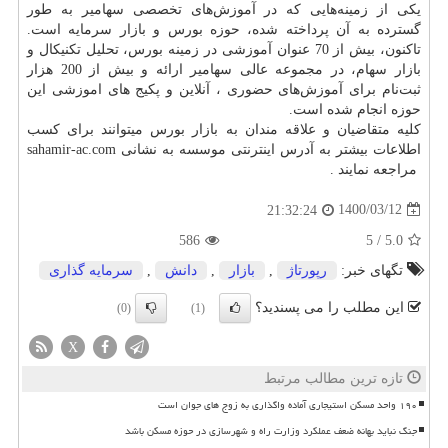
یکی از زمینه‌‌هایی که در آموزش‌های تخصصی سهامیر به طور
گسترده به آن پرداخته شده، حوزه بورس و بازار سرمایه است.
تاکنون، بیش از 70 عنوان آموزشی در زمینه بورس، تحلیل تکنیکال و
بازار سهام، در مجموعه عالی سهامیر ارائه و بیش از 200 هزار
ثبت‌نام برای آموزش‌های حضوری ، آنلاین و پکیج های اموزشی این
حوزه انجام شده است.
کلیه متقاضیان و علاقه مندان به بازار بورس میتوانند برای کسب
اطلاعات بیشتر به آدرس اینترنتی موسسه به نشانی
sahamir-ac.com
مراجعه نمایند .
1400/03/12
21:32:24
586
5
/
5.0
تگهای خبر:
رپورتاژ
,
بازار
,
دانش
,
سرمایه گذاری
این مطلب را می پسندید؟
(0)
(1)
X
تازه ترین مطالب مرتبط
۱۹۰ واحد مسکن استیجاری آماده واگذاری به زوج های جوان است
جنگ نباید بهانه ضعف عملکرد وزارت راه و شهرسازی در حوزه مسکن باشد