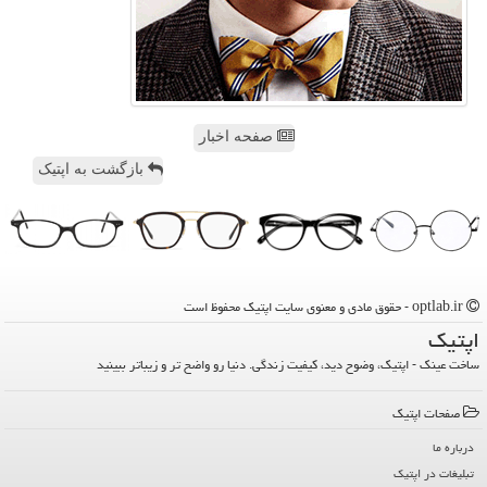
صفحه اخبار
بازگشت به اپتیک
optlab.ir - حقوق مادی و معنوی سایت اپتیك محفوظ است
اپتیك
ساخت عینک - اپتیک، وضوح دید، کیفیت زندگی. دنیا رو واضح تر و زیباتر ببینید
صفحات اپتیك
درباره ما
تبلیغات در اپتیك