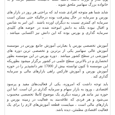
خانواده بزرگ سهامیر ملحق شوید .
شاید شما هم متوجه افرادی شده اید که براحتی هر روز در بازار های
بورس و سرمایه در حال پیشرفت بوده درحالیکه حتی ممکن است
سرمایه ای کمتری نسبت به دیگران اورده باشند . این امر به شانس
و اقبال نبوده بلکه به دانش اموخته شده در حوضه های کلیدی
سرمایه گذاری و بورس بوده که این دانش نیز اکتسابی میباشد .
-
آموزش تخصصی بورس یا بعبارتی آموزش جامع بورس در موسسه
آموزش عالی سهامیر یکی از برترین و تخصصی ترین دوره های
اموزشی در سطح کشور میباشد . دوره بورس در این موسسه بطور
انحصاری و در بالاترین سطح علمی در کشور برگزار میشود بطوریکه
این موسسه تا کنون توانسته بیش از 17000 نفر دانشپذیر را در حوزه
آموزش بورس و آموزش فارکس راهی بازارهای مالی و سرمایه
گذاری کند .
باید توجه داشت که امروزه، یکی از فعالیت‌های مفید و پرسود
اقتصادی ، ورود به بازار سهام و سرمایه گذاری در آن است. اما این
حوزه نیز مانند هر زمینه دیگری یک موضوع کاملا تخصصی محسوب
می‌‌شود و هر فردی که علاقه‌‌مند به فعالیت در زمینه بورس و
بازارهای مالی است ، میبایست قطعه آموزش‌های لازم را برای یک
فعالیت اقتصادی مطمئن، دیده باشد.