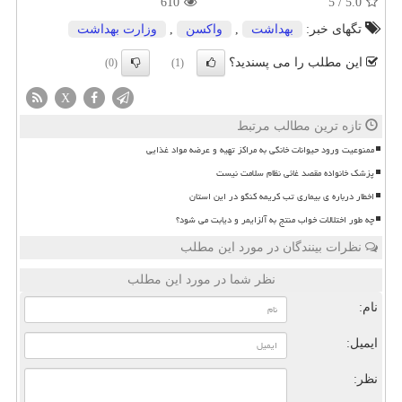
610
5
/
5.0
تگهای خبر:
بهداشت
,
واكسن
,
وزارت بهداشت
این مطلب را می پسندید؟
(0)
(1)
X
تازه ترین مطالب مرتبط
ممنوعیت ورود حیوانات خانگی به مراکز تهیه و عرضه مواد غذایی
پزشک خانواده مقصد غائی نظام سلامت نیست
اخطار درباره ی بیماری تب کریمه کنگو در این استان
چه طور اختلالات خواب منتج به آلزایمر و دیابت می شود؟
نظرات بینندگان در مورد این مطلب
نظر شما در مورد این مطلب
نام:
ایمیل:
نظر: