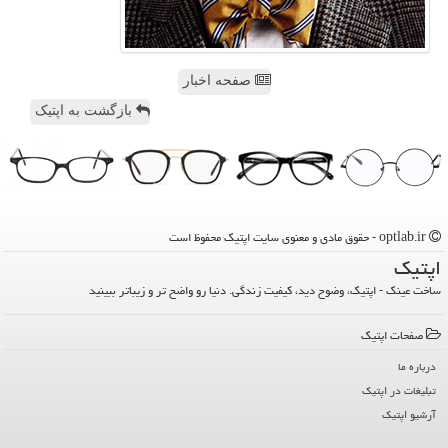
صفحه اخبار
بازگشت به اپتیک
optlab.ir - حقوق مادی و معنوی سایت اپتیك محفوظ است
اپتیك
ساخت عینک - اپتیک، وضوح دید، کیفیت زندگی. دنیا رو واضح تر و زیباتر ببینید
صفحات اپتیك
درباره ما
تبلیغات در اپتیك
آرشیو اپتیك