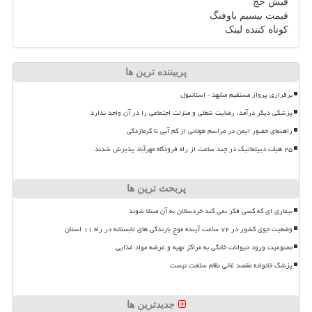
فیش حج
قیمت بیسیم باوفنگ
کوتاه کننده لینک
پربیننده ترین ها
برقراری پرواز مستقیم مشهد - استانبول
پزشکی دیگر درآمد، رضایت شغلی و منزلت اجتماعی را در آن واحد ندارد
راهنمای حضور ایمن در مراسم طولانی از کم آبی تا گرمازدگی
۲۵ هیأت دیپلماتیک در چند ساعت از راه فرودگاه مهرآباد پذیرش شدند
پربحث ترین ها
بیماری ای که کسی فکر نمی کند خردسالان به آن مبتلا شوند
وضعیت جوی کشور در ۷۲ ساعت آینده موج بارندگی های تابستانه در راه ۱۱ استان
ممنوعیت ورود حیوانات خانگی به مراکز تهیه و عرضه مواد غذایی
پزشک خانواده مقصد غائی نظام سلامت نیست
جدیدترین ها