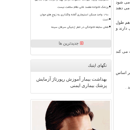
 می شود
پزشک خانواده مقصد غائی نظام سلامت نیست
می دهند
۱۹۰ واحد مسکن استیجاری آماده واگذاری به زوج های جوان
است
 هم طول
نقش سابقه خانوادگی در خطر ژنتیکی سرطان سینه
دارند و
جدیدترین ها
 می کند
تگهای اپتیك
بر اساس
بهداشت
بیمار
آموزش
رپورتاژ
آزمایش
پزشك
بیماری
ایمنی