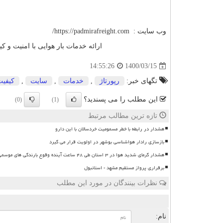
وب سایت :
https://padmirafreight.com
/
ارائه خدمات بار هوایی با امنیت و ک
1400/03/15
14:55:26
تگهای خبر:
رپورتاژ
,
خدمات
,
سایت
,
كیفیت
این مطلب را می پسندید؟
(0)
(1)
تازه ترین مطالب مرتبط
هشدار در رابطه با خطر مسمومیت خردسالان با این دارو
بازسازی رادار هواشناسی بوشهر در اولویت قرار می گیرد
هشدار گرمای شدید هوا در ۳ استان طی ۴۸ ساعت آینده وقوع بارندگی های موسمی
برقراری پرواز مستقیم مشهد - استانبول
نظرات بینندگان در مورد این مطلب
ن
نام: