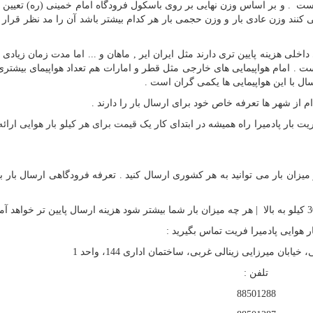
 هست . و بر اساس وزن نهایی بر روی باسکول فرودگاه امام خمینی (ره) تعیین
کنند وزن عادی بار و وزن حجمی بار هر کدام بیشتر باشد آن را مد نظر قرار 
اخلی هزینه پایین تری دارند مثل ایران ایر , ماهان و ... اما مدت زمان زیادی
است . امام هواپیمایی های خارجی مثل قطر و امارات هم تعداد هواپیمای بیشتری 
سال با این هواپیمایی ها یکمی گران است .
م از شهر ها تعرفه خاص خود برای ارسال بار را دارند .
یت بار پادمیرا راه همیشه در ابتدای کار یک
قیمت برای هر کیلو بار هوایی
ارائه
میزان بار می توانید به هر کشوری ارسال کنید . تعرفه فرودگاهی ارسال بار 
 هوایی پادمیرا فریت تماس بگیرید :
ان میرزایی زینالی غربی، ساختمان اداری 144، واحد 1
تلفن :
88501288