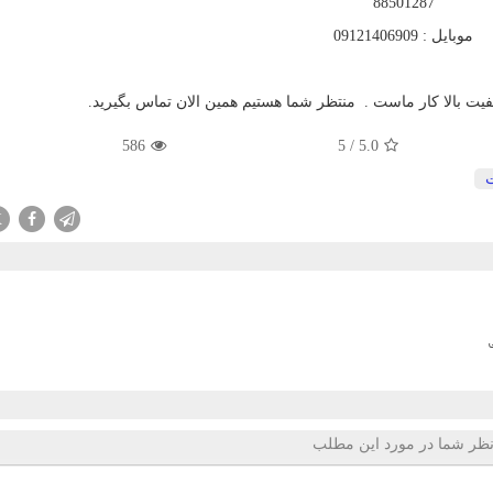
88501287
موبایل : 09121406909
یفیت بالا کار ماست . منتظر شما هستیم همین الان تماس بگیرید.
586
5
/
5.0
X
ظر شما در مورد این مطلب