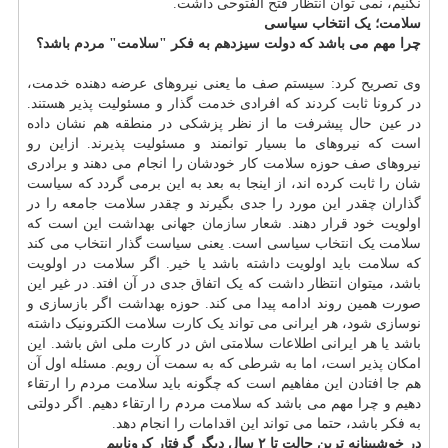
نکنیم، نمی توان انتظار فتح الفتوحی داشت.
سلامت؛ یک انتخاب سیاسی
چرا مهم می باشد که دولت سیزدهم به فکر "سلامت" مردم باشد؟
وی تصریح کرد: سیستم صف ما یعنی نیروهای عرضه دهنده خدمت،
در کرونا ثابت کردند که افرادی خدمت گذار و مسئولیت پذیر هستند.
در عین حال پیشرفت ما از نظر پزشکی در منطقه هم نشان داده
است که نیروهای ما بسیار توانمند و مسئولیت پذیرند. ازاین رو
نیروهای صف حوزه سلامت کار خودشان را انجام می دهند و برادری
شان را ثابت کرده اند، از اینجا به بعد به این برمی گردد که سیاست
گذاران چقدر این مورد را جدی بگیرند و چقدر سلامت جامعه را در
اولویت خود قرار دهند. شعار
سازمان
جهانی بهداشت این است که
سلامت یک انتخاب سیاسی است. یعنی سیاست گذار انتخاب می کند
که سلامت باید اولویت داشته باشد یا خیر. اگر سلامت در اولویت
باشد، میتوان انتظار داشت که یک اتفاق جدی در آن افتد. در غیر این
صورت همین روند ادامه پیدا می کند. حوزه بهداشت اگر بازسازی و
نوسازی شود، هر ایرانی می تواند یک کارت سلامت الکترونیک داشته
باشد یا هر ایرانی اطلاعات سلامتی اش در کارت ملی اش باشد. این
امکان پذیر است، اما به شرطی که به سمت آن رویم. مسئله اول آن
هم جا افتادن این مفاهیم است که چگونه باید سلامت مردم را ارتقاء
دهیم و چرا مهم می باشد که سلامت مردم را ارتقاء دهیم. اگر دولتی
به فکر باشد، حتما می تواند این اقدامات را انجام دهد.
در خوشبینانه ترین حالت تا ۲ سال دیگر گرفتار کروناییم