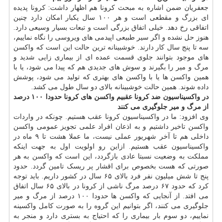
جعفریان ضمن اشاره به مبحث کرونا هم اظهار داشت: کرونا پدیده
ای بزرگ و مقطعی است و هر ۱۰۰ سال یکبار امکان دارد چنین
اتفاقی رخ دهد. خیلی اتفاق بزرگی است و تبعات بسیار وسیعی دارد.
هنوز حل نشده و اگر سیر طبیعی اپیدمی های ویروسی را نگاه نماییم،
سه تا پنج سال کار دارند. خوشبینانه ترین حالت این است که واکسن
های موجود بتوانند جلوی قسمت عمده ای از بیماری زایی شدید و
مرگ و میر را بگیرند و سوش های جدیدی هم که پیدا می شود، یا با
همین واکسن ها یا با واکسن های بهتری که تولید می شود، پوشش
داده شوند. همین حالت خوشبینانه بالای دو سال طول می کشد.
در واکسیناسیون ضد کرونا عقبیم
واکسن های کرونا حدودا ۱۰۰ درصد
از مرگ و میر جلوگیری می کنند
وی افزود: ما در واکسیناسیون کرونا عقب هستیم. چونکه در واردات
واکسن تاخیر داشتیم و به اذعان افراد علمی تجویز عمومی واکسن
داخلی هم تا آخر شهریور عملی نیست، ما عملا هشت تا ۹ ماه در
واکسیناسیون عقب هستیم. ازاین رو اولویت اول به جهت اینکه
مملکت به وضعیت نسبتا عادی بازگردد، این است که واکسن به هر
صورتی که هست بخصوص برای اقشار پر ریسک تامین گردد. حدود
پنج تا شش میلیون نفر فرد بالای ۶۵ سال در کشور داریم. باید توجه
کرد که حدود ۶۷ درصد مرگ ناشی از کرونا در بالای ۶۵ سال اتفاق
می افتد. از آنجایی که واکسن ها حدودا ۱۰۰ درصد از مرگ و میر
جلوگیری می کنند، اگر بتوانیم این گروه را به صورت کامل واکسینه
نماییم، دو سوم بار بیماری را که احتیاج به بستری دارد و منجر به