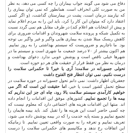
دفاع می شود می گویند جواب بیماران را چه کسی می دهد، به نظر
من به صورت کلی انحراف است. همانطور که نمی توان بیماری را
که نیازمند درمان است، پشت در بیمارستان گذاشت، (و اگر کسی
اعتقاد دارد که میتوان این کار را کرد، باید این را به مردم اعلام نماید
و پیش از انتخابات هم اعلام کند) در طرف مقابل هم نمی گردد نسبت
به تکمیل شبکه و پرونده سلامت شهروندان و اقدامات ضروری برای
کاهش ریسک مبتلا شدن به بیماری هایی واگیر و غیر واگیر بی توجه
بود. ما ناچاریم و ضروریست که سیستم بهداشتی را به روز نماییم.
هم اکنون بیشتر از ۷۰ درصد جمعیت ما شهری است و سیستم ما در
شهرها خیلی ناقص است و پوشش خوبی ندارد. دعوای بهداشت و
درمان به نظر من فقط فرار از حقیقت های هر دو حوزه است.
تحولی جسورانه در سلامت؛ آری یا خیر؟
تا حکمرانی سلامت را
درست نکنیم، نمی توان انتظار فتح الفتوح داشت
جعفریان اظهار داشت: نمی دانم تحول جسورانه در حوزه سلامت در
سطح تحمل کشور است یا خیر،
اما حقیقت این است که اگر می
خواهیم کارآمدی سیستم سلامت بالا رود، چاه ای جز این نداریم که
بیمه ها را تجمیع نماییم.
کشورهای موفق این اقدامات را انجام داده
اند. منتها این اقدامات هزینه های اجتماعی دارد که معلوم نیست که
چه کسی حاضر است این هزینه ها را تقبل کند. باید بیمه هایمان را
تجمیع نماییم و بسته پایه خدمت را که در بیمه پوشش داده می شود،
تعریف نماییم و تعرفه را به صورت واقعی تعیین نماییم. تا زمانیکه
این اتفاقات رخ ندهد و مکانیسم های حکمرانی سلامت را درست