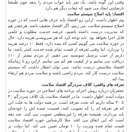
وقتی این گونه باشد، یک نفر باید جواب مردم را بدهد چون طبیعتا
نارضایتی ایجاد می شود که تبعات دیگر هم دارد.
اقتصاد؛ پایه اصلاح سیستم سلامت
وی اظهار داشت: ازاین رو اقتصاد پایه حرف هایی است که در حوزه
اصلاح سیستم سلامت می زنیم، اگر اقتصاد ضعیف باشد، هرچقدر هم
که مدیریت درست داشته باشیم، عرضه خدمت مطلوب و علمی
قابل اجرا نخواهد بود. باید توجه کرد که هر سرویسی هزینه دارد. حال
در حوزه سلامت می گوییم کسی که بیمه دارد، فقط ۱۰ درصد هزینه
را بپردازد، اما وقتی تعرفه از قیمت تمام شده خدمت کمتر باشد، ما
داریم از جیب پرسنل سوبسید می دهیم، از مردم بیشتر از ۱۰٪
دریافت می نماییم و از کیفیت هم کم می نماییم. ازاین رو تا زمانیکه
اقتصاد سلامتش درست نباشد، نمی توان انتظار داشت که سیستم
سلامت درست کار کند، مردم راضی باشند و سلامت مردم هم ارتقاء
پیدا کند.
تعرفه های واقعی؛ کلاف سردرگم اقتصاد سلامت
جعفریان درباره روش اجرای برنامه های اصلاحی در حوزه سلامت در
دولت آینده، اظهار داشت: ما در اقتصاد سلامت یک کلاف سردرگم ۳۰
تا ۴۰ ساله داریم که بحث تعرفه است. در همه دولت ها به علت این
که هر تعرفه ای را که تصویب کنند، قسمت عمده اش را خودشان
باید بپردازند، همیشه تعرفه را غیرمنطقی تصویب می کنند. چند دهه
است که این اتفاق می افتد. مثلا کارشناس حوزه اقتصاد سلامت
قیمت تمام شده ویزیت را ۱۰ تومان تعیین می کند، اما دولت بر
اساس توان پرداخت خود آنرا ۵ تومان تعیین می کند. در این حالت