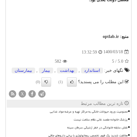
منبع:
optlab.ir
1400/03/18
13:32:59
582
5
/
5.0
تگهای خبر:
استاندارد
,
بهداشت
,
بیمار
,
بیمارستان
این مطلب را می پسندید؟
(0)
(1)
X
تازه ترین مطالب مرتبط
ممنوعیت ورود حیوانات خانگی به مراکز تهیه و عرضه مواد غذایی
پزشک خانواده مقصد غائی نظام سلامت نیست
نقش سابقه خانوادگی در خطر ژنتیکی سرطان سینه
مخالفت شدید یک فوق تخصص روماتولوژی با برخی داروهای چاقی