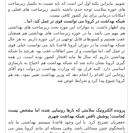
شویم. بنابراین نکته اول این است که باید نسبت به تکمیل زیرساخت
های حوزه سلامت توجه جدی داشته باشیم. زیرساخت های فعلی و
امکانات درمانی برای نیاز کشور کافی نیست.
شبکه
بهداشت
در کرونا می توانست قوی تر عمل کند، اما...
وی اظهار داشت: به موازات این مورد بحث زیرساخت های بهداشتی
هم مهم می باشد. ما در حوزه زیرساخت های بهداشتی هم همچنان
عقب هستیم و کمبودهای قابل توجهی در این حوزه داریم. به هر حال
شبکه بهداشت ما در دوران کرونا قاعدتا باید می توانست خیلی قوی
تر عمل کند، اما نتوانست و از سیر اتفاقات عقب بود. هرچند ما شبکه
بهداشتی داریم که سال ها مایه افتخار کشور بوده است، در همه
گیری کرونا نشان داده شد که شبکه بهداشت هم احتیاج به بازسازی
اساسی دارد. البته قرار بود که وزارت بهداشت در دولت دوم آقای
روحانی این اقدام را انجام دهد که وزیر بهداشت تغییر نمود، بعد هم
کرونا شیوع پیدا کرد و شرایط عوض شد.
پرونده الکترونیک سلامتی که بارها رونمایی شده، اما مشخص نیست
کجاست!
پوشش ناقص شبکه بهداشت شهری
جعفریان تصریح کرد: با این وجود قاعدتا سیستم بهداشتی ما باید
پاسخگوی چنین مسائلی باشد. وقتی مسئله ای مانند کرونا پیش می