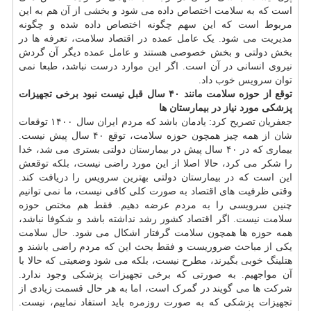
است که به سلامت اختصاص داده می شود و بخشی از آن هم به این
مربوط است که این سهم چگونه اختصاص داده شده و چگونه
مدیریت می شود. یک عامل عمده در اقتصاد سلامت، تعرفه ها در
بخش دولتی و بخش خصوصی هستند و عامل عمده دیگر آن گردش
نیروی انسانی در آن است. اگر این موارد درست نباشد، طبعا نمی
توان سرویس خوب داد.
توقع از حوزه سلامت مانند ۴۰ سال قبل نیست
نبود برخی تجهیزات
پزشکی مورد نیاز در بیمارستان ها
جعفریان تصریح کرد: یادمان باشد که مردم ایران سال ۱۴۰۰ توقعات
شان از همه چیز همچون حوزه سلامت، توقع ۴۰ سال پیش نیست.
بیماری که در ۴۰ سال پیش در بیمارستان دولتی بستری می شد، خدا
را شکر می کرد، حالا اصلا از این مورد راضی نیست، بلکه توقعش
این است که در بیمارستان دولتی بهترین سرویس را دریافت کند.
وقتی ظرفیت های اقتصاد به صورت کلی کافی نیست، ما نمی توانیم
چنین سرویسی را به مردم عرضه دهیم. فقط هم مختص حوزه
سلامت نیست. اگر اقتصاد کشور رشد نداشته باشد و شکوفا نباشد،
همه حوزه ها همچون سلامت گرفتار اشکال می شود. حال سلامت
یکی از مباحث ضروریست و فقط بحث این که مردم راضی باشند و
هتلینگ خوبی بگیرند، مطرح نیست، بلکه می شود وضعیتی که حالا با
آن مواجهیم. به صورتی که برخی تجهیزات پزشکی وجود ندارد.
شرکت ها می گویند در گمرک است، اما به هر حال قسمت زیادی از
تجهیزات پزشکی که به صورت روزمره باید استفاد نماییم، نیست.