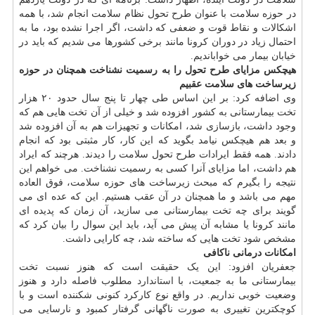
در حوزه سلامت با عنوان طرح تحول نظام سلامت انجام شد، با همه
اشکالات و نقاط قوت و ضعفی که داشت، اگر اجرا نشده بود، ما به
احتمال زیاد در دوران کرونا مانند برخی کشورها می شدیم که باید در
خیابان بیمار می خواباندیم.
هیچکس مزایای طرح تحول را به رسمیت نشناخت
همچنان در حوزه
زیرساخت های سلامت عقبیم
وی اضافه کرد: بر این اساس طی چهار تا پنج سال حدود ۲۰ هزار
تخت بیمارستانی به کشور افزوده شد و خیلی از آن تخت هایی هم که
وجود داشت، بازسازی شد، امکانات و تجهیزات هم به آن افزوده شد
و بعد هم هیچکس نیامد بگوید که این کار، کار مثبتی بود که انجام
دادند. همه فقط ایرادات طرح تحول سلامت را دیدند. هرچند که ایراد
هم داشت، اما مزایای آنرا کسی به رسمیت نشناخت. می خواهم این
نتیجه را بگیرم که مبحث زیرساخت های حوزه سلامت، فوق العاده
مهم می باشد و ما همچنان در آن عقب هستیم. این که عده ای می
گویند برای چه تخت بیمارستانی می سازید، آن زمان که پدیده ای
مانند کرونا یا مشابه آن پیش می آید، باید این سوال را بیان کرد که
مشخص شود تخت هایی که ساخته شد، چه کارایی داشت.
امکانات درمانی ناکافی
جعفریان افزود: این یک حقیقت است که هنوز نسبت تخت
بیمارستانی ما به جمعیت، با
استاندارد
مطلوب فاصله دارد و هنوز
وضعیت خوبی نداریم. در واقع نوع کارکرد کنونی شکننده است و با
کوچکترین تغییری به صورت ناگهانی گرفتار کمبود و نارسایی می