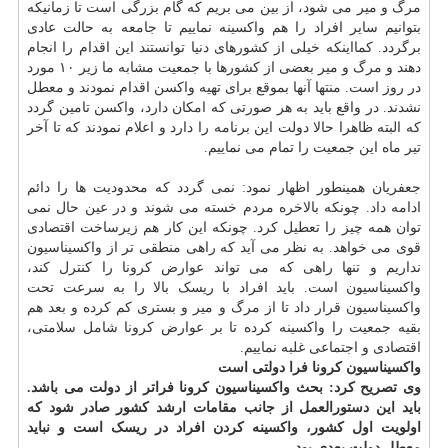
مرگ و میر می شود، از بین می بریم که گام بزرگی است تا زمانیکه
بتوانیم سایر افراد را هم واکسینه نماییم تا جامعه به حالت عادی
برگردد. کمااینکه خیلی از کشورهای دنیا توانستند این اقدام را انجام
دهند و مرگ و میر بعضی از کشورها با جمعیت مشابه ما زیر ۱۰ مورد
در روز است. منتها آنها بموقع برای تهیه واکسن اقدام نمودند و معطل
نشدند. در واقع باید به هر صورتی که امکان دارد، واکسن تامین گردد
که البته ظاهرا حالا دولت این برنامه را دارد و اعلام نمودند که تا آخر
تیر ماه این جمعیت را تمام می نماییم.
جعفریان همینطور اظهار نمود: نمی گردد که محدودیت ها را دائم
ادامه داد. چونکه بالاخره مردم خسته می شوند و در عین حال نمی
توان همه چیز را تعطیل کرد. چونکه این کار هم زیرساخت اقتصادی
قوی می خواهد. به نظر می آید که راهی منطقی تر از واکسیناسیون
نداریم و تنها راهی که می تواند عوارض کرونا را کنترل کند،
واکسیناسیون است. باید افراد با ریسک بالا را به سرعت تحت
واکسیناسیون قرار داد تا از مرگ و میر و بستری کم کرده و بعد هم
بقیه جمعیت را واکسینه کرده تا بر عوارض کرونا شامل سلامتی،
اقتصادی و اجتماعی غلبه نماییم.
واکسیناسیون کرونا فرا دولتی است
وی تصریح کرد: بحث واکسیناسیون کرونا فراتر از دولت می باشد.
باید این دستورالعمل از جانب مقامات ارشد کشور صادر شود که
اولویت اول کشور، واکسینه کردن افراد در ریسک است و نباید
معطل دولت بعدی بود.