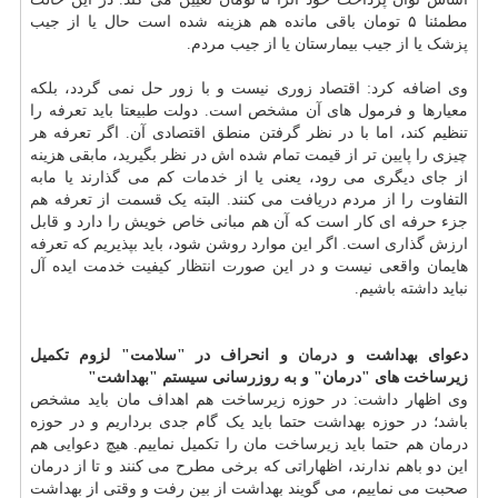
مطمئنا ۵ تومان باقی مانده هم هزینه شده است حال یا از جیب
پزشک یا از جیب بیمارستان یا از جیب مردم.
وی اضافه کرد: اقتصاد زوری نیست و با زور حل نمی گردد، بلکه
معیارها و فرمول های آن مشخص است. دولت طبیعتا باید تعرفه را
تنظیم کند، اما با در نظر گرفتن منطق اقتصادی آن. اگر تعرفه هر
چیزی را پایین تر از قیمت تمام شده اش در نظر بگیرید، مابقی هزینه
از جای دیگری می رود، یعنی یا از
خدمات
کم می گذارند یا مابه
التفاوت را از مردم دریافت می کنند. البته یک قسمت از تعرفه هم
جزء حرفه ای کار است که آن هم مبانی خاص خویش را دارد و قابل
ارزش گذاری است. اگر این موارد روشن شود، باید بپذیریم که تعرفه
هایمان واقعی نیست و در این صورت انتظار کیفیت خدمت ایده آل
نباید داشته باشیم.
دعوای بهداشت و
درمان
و انحراف در "سلامت"
لزوم تکمیل
زیرساخت های "درمان" و به روزرسانی سیستم "بهداشت"
وی اظهار داشت: در حوزه زیرساخت هم اهداف مان باید مشخص
باشد؛ در حوزه بهداشت حتما باید یک گام جدی برداریم و در حوزه
درمان هم حتما باید زیرساخت مان را تکمیل نماییم. هیچ دعوایی هم
این دو باهم ندارند، اظهاراتی که برخی مطرح می کنند و تا از درمان
صحبت می نماییم، می گویند بهداشت از بین رفت و وقتی از بهداشت