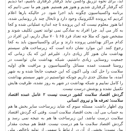
آید، برای نحوه تزریق واکسن نباید گرفتار گرفتاری باشیم، اما دیدیم
که گرفتار گرفتاری شدیم و هنوز هم هستیم. هنوز هم ما نمی دانیم که
برنامه واکسیناسیون چگونه باید اجرا شود. در حالیکه بارها اعلام
کردیم که پرونده الکترونیک وجود دارد و تابحال چند بار رونمایی شده،
اما هنوز معلوم نیست که این پرونده تا چه اندازه عملیاتی شده و کجا
به کار می آید. چرا افراد به سادگی نمی توانند تعیین تکلیف شوند و
مشخص شود که مثلا چه تعداد فرد ۶۵ تا ۷۰ سال داریم، این افراد در
کدام مراکز بهداشتی پرونده دارند و برای واکسیناسیون باید به کجا
رجوع کنند. این موارد نشان داده است که زیرساخت های سیستم
بهداشت مان هنوز کار زیادی دارد. علیرغم این که یک زمانی که
جمعیت روستایی زیادی داشتیم، شبکه بهداشت مان توانست در
روستا قسمت عمده مسائل واکسیناسیون و مراقبت های اولیه
سلامت را حل کند، ولی اکنون که این جمعیت جابجا شده و به شهر
آمده، ما مشکل جدی داریم چونکه نتوانستیم در شهر سیستم بهداشت
را کامل نماییم و شبکه بهداشت در شهر به روز نشده، ظرفیت هایش
تکمیل نشده و پوشش درست نیست.
گردش اقتصاد سلامت کشور درست نیست
۲ عامل عمده اقتصاد
سلامت؛ تعرفه ها و نیروی انسانی
وی اظهار داشت: مسئله سوم که شاید زیرساخت سایر بخش ها هم
به حساب می آید، بحث اقتصاد سلامت است. وقتی که گردش اقتصاد
سلامت درست نباشد، این زیرساخت ها هم به نتیجه نمی رسد و
گردش اقتصاد سلامت ما هم درست نیست. فقط هم مبحث مقدار
پول نیست؛ بخشی از آن در ارتباط با سهمی از تولید ناخالص ملی