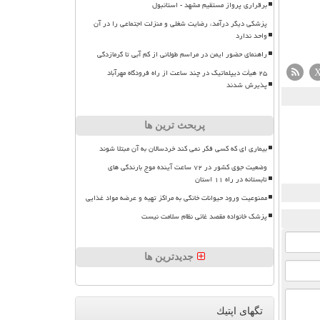
برقراری پرواز مستقیم مشهد - استانبول
پزشکی دیگر درآمد، رضایت شغلی و منزلت اجتماعی را در آن
واحد ندارد
راهنمای حضور ایمن در مراسم طولانی از کم آبی تا گرمازدگی
۲۵ هیأت دیپلماتیک در چند ساعت از راه فرودگاه مهرآباد
پذیرش شدند
پربحث ترین ها
بیماری ای که کسی فکر نمی کند خردسالان به آن مبتلا شوند
وضعیت جوی کشور در ۷۲ ساعت آینده موج بارندگی های
تابستانه در راه ۱۱ استان
ممنوعیت ورود حیوانات خانگی به مراکز تهیه و عرضه مواد غذایی
پزشک خانواده مقصد غائی نظام سلامت نیست
جدیدترین ها
تگهای اپتیك