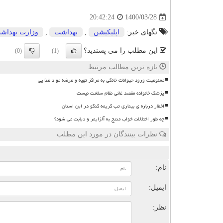
1400/03/28
20:42:24
تگهای خبر:
اپلیكیشن
,
بهداشت
,
وزارت بهداش
این مطلب را می پسندید؟
(0)
(1)
تازه ترین مطالب مرتبط
ممنوعیت ورود حیوانات خانگی به مراکز تهیه و عرضه مواد غذایی
پزشک خانواده مقصد غائی نظام سلامت نیست
اخطار درباره ی بیماری تب کریمه کنگو در این استان
چه طور اختلالات خواب منتج به آلزایمر و دیابت می شود؟
نظرات بینندگان در مورد این مطلب
ن
نام:
ایمیل:
نظر: