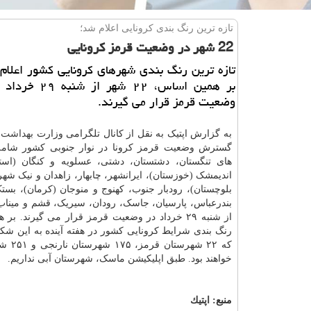
تازه ترین رنگ بندی كرونایی اعلام شد؛
22 شهر در وضعیت قرمز كرونایی
تازه ترین رنگ بندی شهرهای کرونایی کشور اعلام
وضعیت قرمز قرار می گیرند.
به گزارش اپتیک به نقل از کانال تلگرامی وزارت
بهداشت
،
گسترش وضعیت قرمز کرونا در نوار جنوبی کشور شام
های تنگستان، دشتستان، دشتی، عسلویه و کنگان (است
اندیمشک (خوزستان)، ایرانشهر، چابهار، زاهدان و نیک شه
بلوچستان)، رودبار جنوب، کهنوج و منوجان (کرمان)، بستک
بندرعباس، پارسیان، جاسک، رودان، سیریک، قشم و میناب
از شنبه ۲۹ خرداد در وضعیت قرمز قرار می گیرند. ب
رنگ بندی شرایط کرونایی کشور در هفته آینده به این شکل
که ۲۲ شهرست
خواهند بود. طبق اپلیکیشن ماسک، شهرستان آبی نداریم.
منبع:
اپتیك