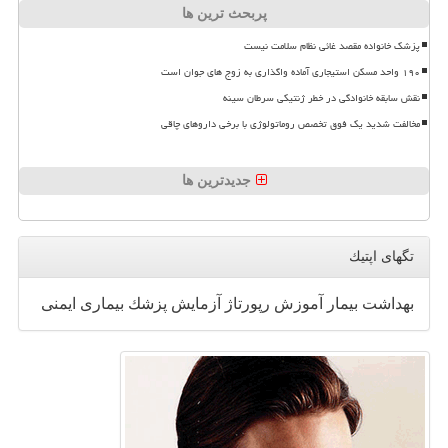
پربحث ترین ها
پزشک خانواده مقصد غائی نظام سلامت نیست
۱۹۰ واحد مسکن استیجاری آماده واگذاری به زوج های جوان است
نقش سابقه خانوادگی در خطر ژنتیکی سرطان سینه
مخالفت شدید یک فوق تخصص روماتولوژی با برخی داروهای چاقی
جدیدترین ها
تگهای اپتیك
بهداشت
بیمار
آموزش
رپورتاژ
آزمایش
پزشك
بیماری
ایمنی