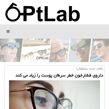
منو
یافته جدید محققان؛
داروی فشارخون خطر سرطان پوست را زیاد می كند