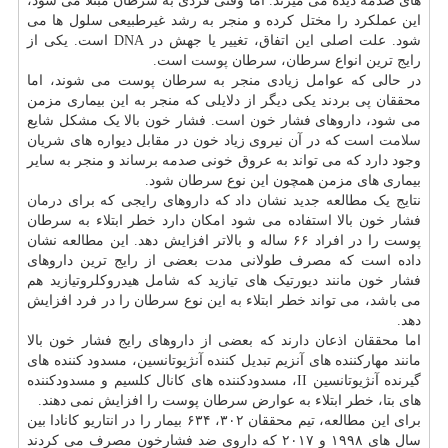
های صدمه دیده می میرند. اما وقتی فردی به سرطان مبتلا می شود،
این عملکرد را مختل کرده و منجر به رشد غیرطبیعی سلول ها می
شود. علت اصلی این اتفاق، تغییر یا جهش در DNA است. یکی از
رایج ترین انواع سرطان، سرطان
پوست
است.
در حالی که عوامل زیادی منجر به سرطان پوست می شوند، اما
محققان پی بردند یکی دیگر از دلایلی که منجر به این بیماری مزمن
می شود، داروهای فشار خون است. فشار خون بالا یک مشکل شایع
سلامت
است که در آن نیروی زیاد خون در مقابل دیواره های شریان
وجود دارد که می تواند به عروق خونی صدمه برساند و منجر به سایر
بیماری های مزمن همچون این نوع سرطان شود.
نتایج یک مطالعه جدید نشان داد که داروهای رایجی که برای
درمان
فشار خون بالا استفاده می شود امکان دارد خطر ابتلاء به سرطان
پوست را در افراد ۶۶ ساله و بالاتر افزایش دهد. این مطالعه نشان
داده است که مصرف طولانی مدت بعضی از رایج ترین داروهای
فشار خون مانند دیورتیک های تیازید که شامل هیدروکلروتیازید هم
می باشد، می تواند خطر ابتلاء به این نوع سرطان را در فرد افزایش
دهد.
اما محققان اذعان دارند که بعضی از داروهای رایج فشار خون بالا
مانند مهارکننده های آنزیم تبدیل کننده آنژیوتانسین، مسدود کننده های
گیرنده آنژیوتانسین II، مسدودکننده های کانال کلسیم و مسدودکننده
های بتا، خطر ابتلاء به عوارض سرطان پوست را افزایش نمی دهند.
برای این مطالعه، تیم محققان ۳۰۲، ۶۳۴ بیمار را در انتاریو کانادا بین
سال های ۱۹۹۸ و ۲۰۱۷ که داروی ضد فشارخون مصرف می کردند