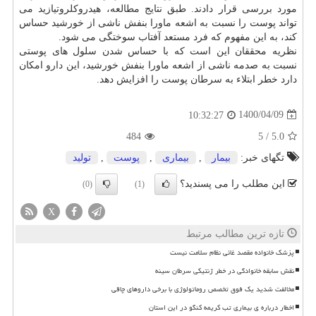
مورد بررسی قرار دادند. طبق نتایج مطالعه، هیدروکلروتیازید می
تواند پوست را نسبت به اشعه ماورا بنفش ناشی از خورشید حساس
کند، به این مفهوم که فرد مستعد آفتاب سوختگی می شود.
نظریه محققان این است که با حساس شدن سلول های پوستی
نسبت به صدمه ناشی از اشعه ماورا بنفش خورشید، این
دارو
امکان
دارد خطر ابتلاء به سرطان پوست را افزایش دهد.
1400/04/09
10:32:27
484
5
/
5.0
تگهای خبر:
بیمار
,
بیماری
,
پوست
,
تولید
این مطلب را می پسندید؟
(0)
(1)
X
تازه ترین مطالب مرتبط
پزشک خانواده مقصد غائی نظام سلامت نیست
نقش سابقه خانوادگی در خطر ژنتیکی سرطان سینه
مخالفت شدید یک فوق تخصص روماتولوژی با برخی داروهای چاقی
اخطار درباره ی بیماری تب کریمه کنگو در این استان