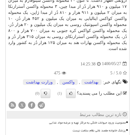
ارونقی اظهار داشت: تا کنون ۲۰ محموله واکسن سینوفارم به میزان
۱۷ میلیون و ۹۱۰ هزار دُز از مبدا چین، ۳ محموله واکسن آسترازنکا
به میزان ۲ میلیون و ۹۱۱ هزار و ۸۱۰ دُز از مبدا ژاپن، یک محموله
واکسن کواکس ایتالیایی به میزان یک میلیون و ۴۵۲ هزار دُز، ۱۰
محموله واکسن اسپوتنیک روسی به میزان یک میلیون و ۲۰ هزار دُز،
یک محموله واکسن کواکس کره جنوبی به میزان ۷۰۰ هزار و ۸۰۰
دُز، یک محموله واکسن آسترازنکای روسی به میزان ۳۱۵ هزار دُز و
یک محموله واکسن بهارات هند به میزان ۱۲۵ هزار دُز به کشور وارد
شده است.
1400/05/27
14:25:38
475
5
/
5.0
تگهای خبر:
بهداشت
,
واكسن
,
وزارت بهداشت
این مطلب را می پسندید؟
(0)
(1)
X
تازه ترین مطالب مرتبط
ممنوعیت ورود حیوانات خانگی به مراکز تهیه و عرضه مواد غذایی
پزشک خانواده مقصد غائی نظام سلامت نیست