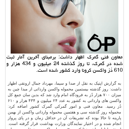
معاون فنی گمرک اظهار داشت: برمبنای آخرین آمار ثبت
شده در گمرک، تا روز گذشته 24 میلیون و 434 هزار و
610 دُز واکسن کرونا وارد کشور شده است.
به گزارش اپتیک به نقل از صدا و سیما، مهرداد جمال ارونقی اظهار
داشت: روز گذشته بیستمین محموله واکسن وارداتی از مبدا چین به
میزان ۷۰۰ هزار دُز به فرودگاه امام وارد شد که بدین سان جمع کل
واکسن های وارداتی به کشور به عدد ۲۴ میلیون و ۴۳۴ هزار و ۶۱۰
دُز رسید. معاون فنی و امور گمرکی گمرک کشور اضافه کرد:
محموله روز گذشته سی و هفتمین محموله وارداتی واکسن از بهمن
پارینه تا حالا بوده که تشریفات آن در حداقل زمان و در پای پرواز
انجام شده و در اختیار نمایندگان وزارت
بهداشت
قرار گرفته است.