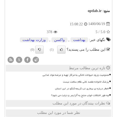
منبع:
optlab.ir
1400/06/19
15:08:22
378
5
/
5.0
تگهای خبر:
بهداشت
,
واكسن
,
وزارت بهداشت
این مطلب را می پسندید؟
(0)
(1)
X
تازه ترین مطالب مرتبط
ممنوعیت ورود حیوانات خانگی به مراکز تهیه و عرضه مواد غذایی
پزشک خانواده مقصد غائی نظام سلامت نیست
اخطار درباره ی بیماری تب کریمه کنگو در این استان
چه طور اختلالات خواب منتج به آلزایمر و دیابت می شود؟
نظرات بینندگان در مورد این مطلب
نظر شما در مورد این مطلب