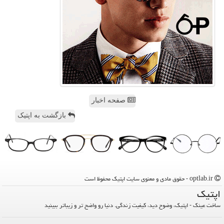
صفحه اخبار
بازگشت به اپتیک
optlab.ir - حقوق مادی و معنوی سایت اپتیك محفوظ است
اپتیك
ساخت عینک - اپتیک، وضوح دید، کیفیت زندگی. دنیا رو واضح تر و زیباتر ببینید