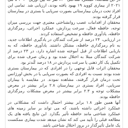
۲۰۲۱ از بیماری کووید ۱۹ بهبود یافته بودند، ارزیابی شد. تمامی این
افراد تحت
درمان
بیمارستانی بصورت سرپایی یا بستری در بیمارستان
قرار گرفته بودند.
محققان از اقدامات عصب روانشناختی معتبری جهت بررسی میزان
توجه، حافظه فعال، سرعت پردازش، عملکرد اجرائی، رمزگذاری
حافظه، یادآوری حافظه و تشخیص استفاده کردند.
در ارزیابی، ۲۴ درصد از شرکت کنندگان در یادگیری اطلاعات جدید،
به نام رمزگذاری حافظه، مشکل داشتند. یادآوری حافظه، که به
بازیابی اطلاعات از قبل آموخته شده اشاره دارد، در ۲۳ درصد از
شرکت کنندگان مبتلا به اختلال شده بود و زمان صرف شده برای
تکمیل یک کار ذهنی یا سرعت پردازش در ۱۸ درصد کُندتر بود.
محققان اثرات قابل توجهی را در افرادی که در بیمارستان بستری
شده بودند نسبت به افرادی که بصورت سرپایی یا در بخش اورژانس
تحت درمان قرار گرفتند، مشاهده نمودند. در مقایسه با بیماران
سرپایی، افراد بستری در بیمارستان ۲.۸ برابر بیشتر در معرض
مشکلات توجه و ۲.۳ برابر بیشتر در معرض مشکلات رمزگذاری
حافظه بودند.
آنها همین طور ۱.۸ برابر بیشتر احتمال داشت که مشکلاتی در
عملکرد اجرائی داشته باشند، که می تواند بر سایر زمینه های
عملکرد شناختی مانند حافظه تأثیر بگذارد. این نتایج یافته های یک
مطالعه قبلی را تأیید می کند که نشان میدهد شدت بیماری ممکنست
یک عامل تأثیرگذار در بروز اختلال شناختی باشد.