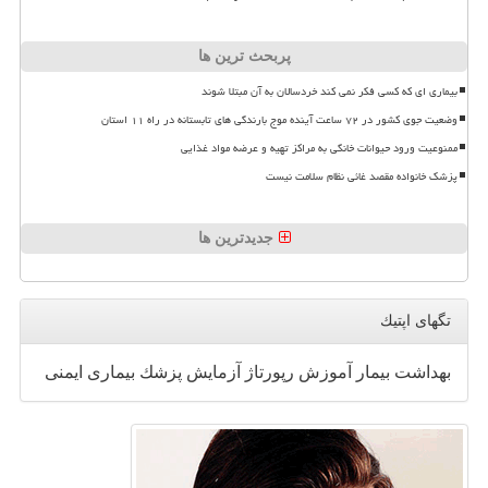
پربحث ترین ها
بیماری ای که کسی فکر نمی کند خردسالان به آن مبتلا شوند
وضعیت جوی کشور در ۷۲ ساعت آینده موج بارندگی های تابستانه در راه ۱۱ استان
ممنوعیت ورود حیوانات خانگی به مراکز تهیه و عرضه مواد غذایی
پزشک خانواده مقصد غائی نظام سلامت نیست
جدیدترین ها
تگهای اپتیك
بهداشت
بیمار
آموزش
رپورتاژ
آزمایش
پزشك
بیماری
ایمنی