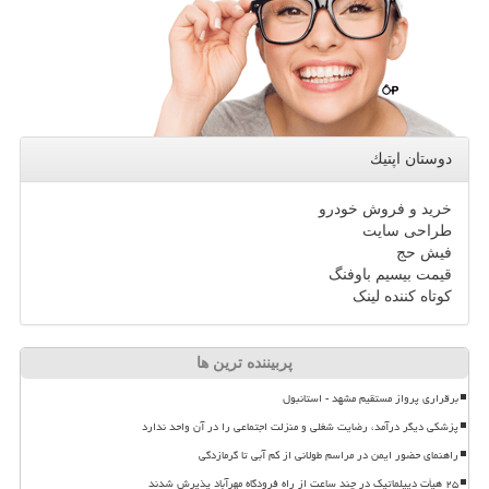
دوستان اپتیك
خرید و فروش خودرو
طراحی سایت
فیش حج
قیمت بیسیم باوفنگ
کوتاه کننده لینک
پربیننده ترین ها
برقراری پرواز مستقیم مشهد - استانبول
پزشکی دیگر درآمد، رضایت شغلی و منزلت اجتماعی را در آن واحد ندارد
راهنمای حضور ایمن در مراسم طولانی از کم آبی تا گرمازدگی
۲۵ هیأت دیپلماتیک در چند ساعت از راه فرودگاه مهرآباد پذیرش شدند