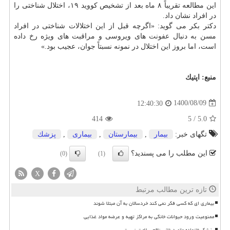
این مطالعه تقریباً ۸ ماه بعد از تشخیص کووید ۱۹، اختلال شناختی را
در افراد نشان داد.
دکتر بکر می گوید: «اگرچه قبل از این اختلالات شناختی در افراد
مسن به دنبال
عفونت
های ویروسی و مراقبت های ویژه رخ داده
است، اما بروز این اختلال در نمونه نسبتاً جوان، عجیب بود.»
منبع:
اپتیك
1400/08/09
12:40:30
414
5
/
5.0
تگهای خبر:
بیمار
,
بیمارستان
,
بیماری
,
پزشك
این مطلب را می پسندید؟
(0)
(1)
X
تازه ترین مطالب مرتبط
بیماری ای که کسی فکر نمی کند خردسالان به آن مبتلا شوند
ممنوعیت ورود حیوانات خانگی به مراکز تهیه و عرضه مواد غذایی
پزشک خانواده مقصد غائی نظام سلامت نیست