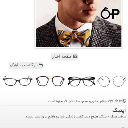
صفحه اخبار
بازگشت به اپتیک
optlab.ir - حقوق مادی و معنوی سایت اپتیك محفوظ است
اپتیك
ساخت عینک - اپتیک، وضوح دید، کیفیت زندگی. دنیا رو واضح تر و زیباتر ببینید