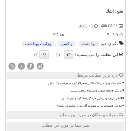
منبع:
اپتیك
1400/08/23
10:08:45
307
5
/
5.0
تگهای خبر:
بهداشت
,
واكسن
,
وزارت بهداشت
این مطلب را می پسندید؟
(0)
(1)
X
تازه ترین مطالب مرتبط
ممنوعیت ورود حیوانات خانگی به مراکز تهیه و عرضه مواد غذایی
پزشک خانواده مقصد غائی نظام سلامت نیست
اخطار درباره ی بیماری تب کریمه کنگو در این استان
چه طور اختلالات خواب منتج به آلزایمر و دیابت می شود؟
نظرات بینندگان در مورد این مطلب
نظر شما در مورد این مطلب